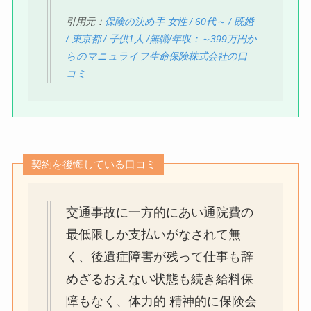
引用元：
保険の決め手 女性 / 60代～ / 既婚
/ 東京都 / 子供1人 /無職/年収：～399万円か
らのマニュライフ生命保険株式会社の口
コミ
契約を後悔している口コミ
交通事故に一方的にあい通院費の
最低限しか支払いがなされて無
く、後遺症障害が残って仕事も辞
めざるおえない状態も続き給料保
障もなく、体力的 精神的に保険会