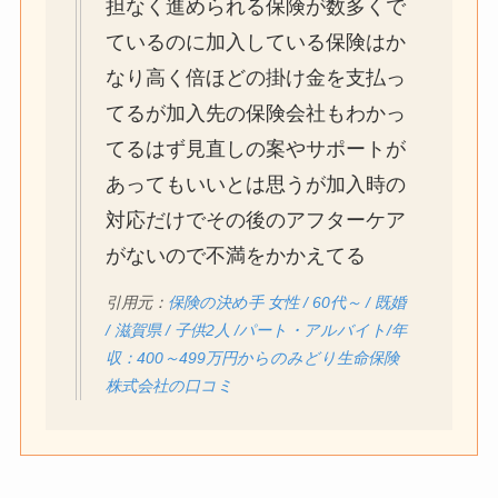
担なく進められる保険が数多くで
ているのに加入している保険はか
なり高く倍ほどの掛け金を支払っ
てるが加入先の保険会社もわかっ
てるはず見直しの案やサポートが
あってもいいとは思うが加入時の
対応だけでその後のアフターケア
がないので不満をかかえてる
引用元：
保険の決め手 女性 / 60代～ / 既婚
/ 滋賀県 / 子供2人 /パート・アルバイト/年
収：400～499万円からのみどり生命保険
株式会社の口コミ