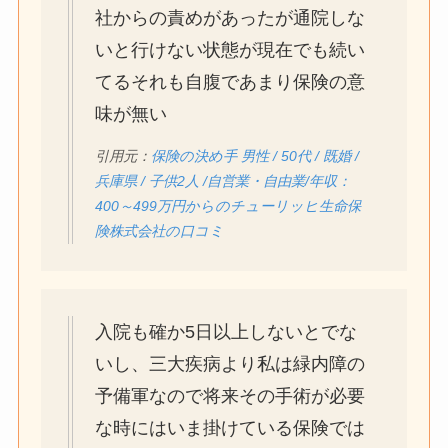
社からの責めがあったが通院しな
いと行けない状態が現在でも続い
てるそれも自腹であまり保険の意
味が無い
引用元：
保険の決め手 男性 / 50代 / 既婚 /
兵庫県 / 子供2人 /自営業・自由業/年収：
400～499万円からのチューリッヒ生命保
険株式会社の口コミ
入院も確か5日以上しないとでな
いし、三大疾病より私は緑内障の
予備軍なので将来その手術が必要
な時にはいま掛けている保険では