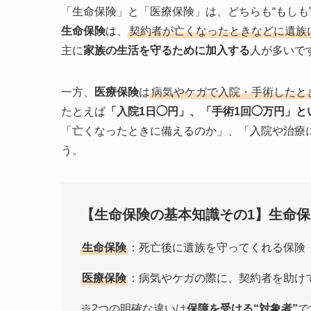
「生命保険」と「医療保険」は、どちらも“もしも
生命保険
は、
契約者が亡くなったときなどに遺族
主に
家族の生活を守るために加入する
人が多いで
一方、
医療保険
は
病気やケガで入院・手術したと
たとえば
「入院1日◯円」、「手術1回◯万円」と
「亡くなったときに備えるのか」、「入院や治療
う。
【生命保険の基本知識その1】生命
生命保険
：死亡後に遺族を守ってくれる保険
医療保険
：病気やケガの際に、契約者を助け
※2つの明確な違いは
保障を受ける“対象者”
で