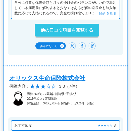
自分に必要な保障金額と月々の掛け金のバランスがいいので満足
している満期前に解約すると少なくはあるが解約返戻金も加入年
数に応じて支払われるので、完全な掛け捨てよりはいいかなと思
続きを見る
う契約後の手続きもネットで済むことが増えたりして便利になっ
ている
他の口コミ項目を閲覧する
0
参考になった
オリックス生命保険株式会社
保障内容：
3.3
（7件）
男性 / 60代～ / 既婚 / 新潟県 / 子供2人
2013年加入 / 定期保険
保険金額： 3,000,000円 / 保険料： 5,382円（月払）
おすすめ度
3
★★★☆☆