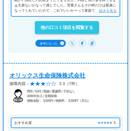
ぁ大差ないかなって感じでした。営業さんもその時だけは親身に
なってくれていたので、これでいいかーって家族でなりました。
続きを見る
安い分アフターフォローなどはないのでそこは考え直しても良い
かなって思ってます
他の口コミ項目を閲覧する
0
参考になった
オリックス生命保険株式会社
保障内容：
3.3
（7件）
男性 / 50代 / 既婚 / 愛媛県 / 子供なし
2005年加入 / 定期保険
保険金額： 3,000円 / 保険料： 3,000円（月払）
おすすめ度
5
★★★★★