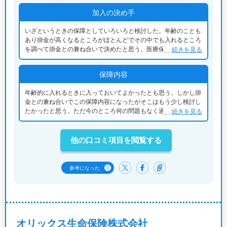
加入の決め手
いざというときの保障としていろいろと検討した。年齢のことも
あり掛金が高くなるところがほとんどでその中でも入れるところ
を調べて掛金との兼ね合いで決めたと思う。医療保険は別に入っ
続きを見る
ていたので定期保険のみを調べていろいろ検討した。その結果こ
の保険になったということです。そしてそのままここまで来たと
保障内容
いう感じです。
年齢的に入れるときに入っておいてよかったとも思う。しかし掛
金との兼ね合いでこの保障内容になったがそこはもう少し検討し
たかったと思う。ただ今のところ何の問題もなく過ごしているの
続きを見る
でそれはそれでよかったと思う。
他の口コミ項目を閲覧する
0
参考になった
オリックス生命保険株式会社