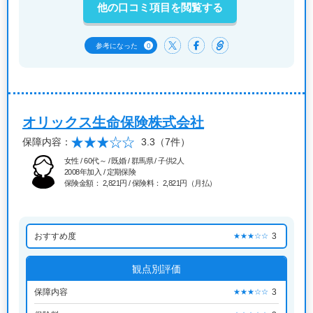
他の口コミ項目を閲覧する
0
参考になった
オリックス生命保険株式会社
保障内容：
3.3
（7件）
女性 / 60代～ / 既婚 / 群馬県 / 子供2人
2008年加入 / 定期保険
保険金額： 2,821円 / 保険料： 2,821円（月払）
おすすめ度
3
★★★☆☆
観点別評価
保障内容
3
★★★☆☆