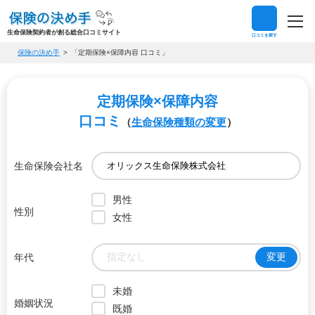
生命保険契約者が創る総合口コミサイト
口コミを探す
保険の決め手
「定期保険×保障内容 口コミ」
定期保険×保障内容
口コミ
（
生命保険種類の変更
）
生命保険会社名
男性
性別
女性
指定なし
変更
年代
未婚
婚姻状況
既婚