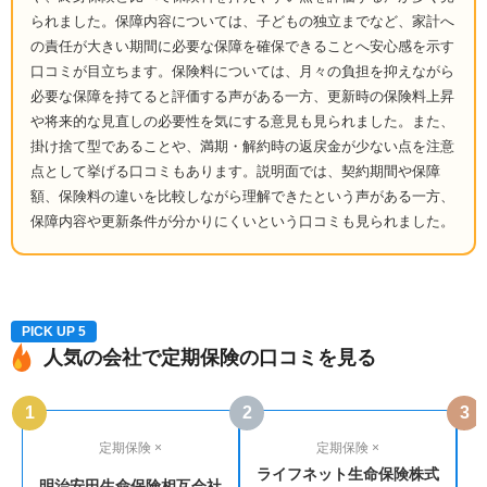
られました。保障内容については、子どもの独立までなど、家計へ
の責任が大きい期間に必要な保障を確保できることへ安心感を示す
口コミが目立ちます。保険料については、月々の負担を抑えながら
必要な保障を持てると評価する声がある一方、更新時の保険料上昇
や将来的な見直しの必要性を気にする意見も見られました。また、
掛け捨て型であることや、満期・解約時の返戻金が少ない点を注意
点として挙げる口コミもあります。説明面では、契約期間や保障
額、保険料の違いを比較しながら理解できたという声がある一方、
保障内容や更新条件が分かりにくいという口コミも見られました。
PICK UP 5
人気の会社で定期保険の口コミを見る
1
2
3
定期保険 ×
定期保険 ×
ライフネット生命保険株式
明治安田生命保険相互会社