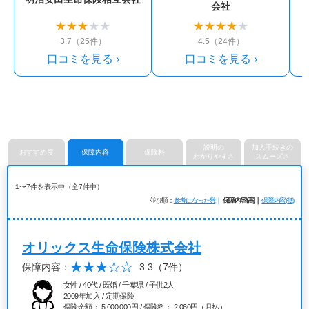
会社
★
★
★
★
★
★
★
★
★
★
3.7（25件）
4.5（24件）
口コミを見る ›
口コミを見る ›
説明の
加入手続きの
おすすめ度
保障内容
保険料
わかりやすさ
スムーズさ
1〜7件を表示中（全7件中）
並び順
参考になった数
保障内容(高)
保障内容(低)
オリックス生命保険株式会社
保障内容：
3.3
（7件）
女性 / 40代 / 既婚 / 千葉県 / 子供2人
2009年加入 / 定期保険
保険金額： 5,000,000円 / 保険料： 2,060円（月払）