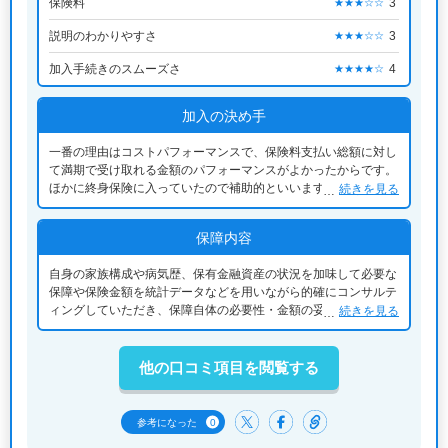
保険料
3
★★★☆☆
説明のわかりやすさ
3
★★★☆☆
加入手続きのスムーズさ
4
★★★★☆
加入の決め手
一番の理由はコストパフォーマンスで、保険料支払い総額に対し
て満期で受け取れる金額のパフォーマンスがよかったからです。
ほかに終身保険に入っていたので補助的といいますか、葬式代く
続きを見る
らい捻出できればいいということから加入しました。
保障内容
自身の家族構成や病気歴、保有金融資産の状況を加味して必要な
保障や保険金額を統計データなどを用いながら的確にコンサルテ
ィングしていただき、保障自体の必要性・金額の妥当性に納得し
続きを見る
て加入することができました。
他の口コミ項目を閲覧する
0
参考になった