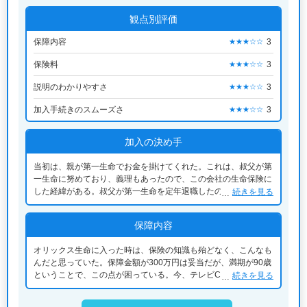
観点別評価
保障内容
3
★★★☆☆
保険料
3
★★★☆☆
説明のわかりやすさ
3
★★★☆☆
加入手続きのスムーズさ
3
★★★☆☆
加入の決め手
当初は、親が第一生命でお金を掛けてくれた。これは、叔父が第
一生命に努めており、義理もあったので、この会社の生命保険に
した経緯がある。叔父が第一生命を定年退職したのを切っ掛け
続きを見る
に、保険の見直しを行い、ファイナンシャルプランナーに相談し
たところ、子供が独立したので、保険金額を下げて、支払いを少
保障内容
なくした方が良いとのアドバイスを受け、オリックス生命を勧め
られ、オリックス生命に乗り換えた。
オリックス生命に入った時は、保険の知識も殆どなく、こんなも
んだと思っていた。保障金額が300万円は妥当だが、満期が90歳
ということで、この点が困っている。今、テレビCMで色々な保
続きを見る
険が宣伝されているが、終身保障で比較的安い保険があるので、
今となっては、終身保障がある方が良かったと思っている。