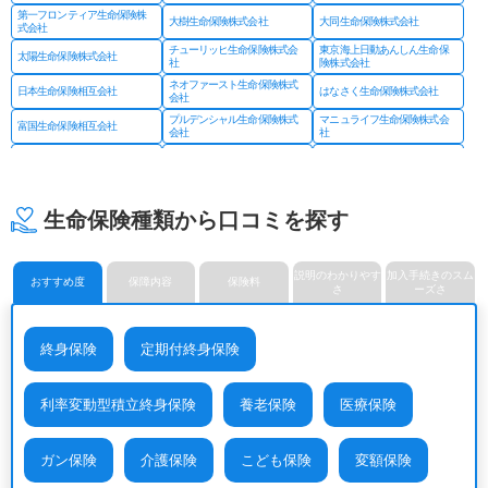
第一フロンティア生命保険株
大樹生命保険株式会社
大同生命保険株式会社
式会社
チューリッヒ生命保険株式会
東京海上日動あんしん生命保
太陽生命保険株式会社
社
険株式会社
ネオファースト生命保険株式
日本生命保険相互会社
はなさく生命保険株式会社
会社
プルデンシャル生命保険株式
マニュライフ生命保険株式会
富国生命保険相互会社
会社
社
三井住友海上あいおい生命保
三井住友海上プライマリー生
明治安田生命保険相互会社
険株式会社
命保険株式会社
メットライフ生命保険株式会
ライフネット生命保険株式会
メディケア生命保険株式会社
社
社
生命保険種類から口コミを探す
楽天生命保険株式会社
説明のわかりやす
加入手続きのスム
おすすめ度
保障内容
保険料
さ
ーズさ
終身保険
定期付終身保険
利率変動型積立終身保険
養老保険
医療保険
ガン保険
介護保険
こども保険
変額保険