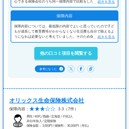
心できる保険会社のうち同一保障内容で比較をしたところ、検討
続きを見る
した保険会社の中で保険料が一番安くなったから。
保障内容
保障内容については、最低限の内容でよいと思っていたので子ど
もが成長して教育費等がかからなくなり生活費も自分で賄えるよ
うになれば必要ないと考えていました。そのため保障内容に特に
続きを見る
求めるものはなかったです。
他の口コミ項目を閲覧する
0
参考になった
オリックス生命保険株式会社
保障内容：
3.3
（7件）
男性 / 40代 / 既婚 / 北海道 / 子供2人
2011年加入 / 定期保険
保険金額： 3,000円 / 保険料： 30,000円（年払）