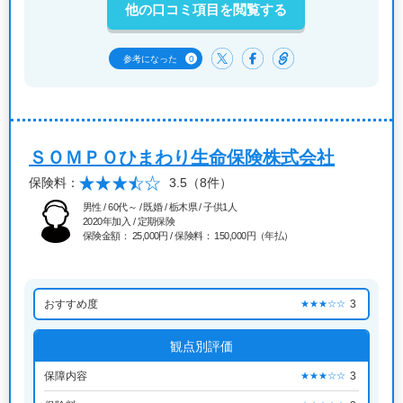
他の口コミ項目を閲覧する
0
参考になった
ＳＯＭＰＯひまわり生命保険株式会社
保険料：
3.5
（8件）
男性 / 60代～ / 既婚 / 栃木県 / 子供1人
2020年加入 / 定期保険
保険金額： 25,000円 / 保険料： 150,000円（年払）
おすすめ度
3
★★★☆☆
観点別評価
保障内容
3
★★★☆☆