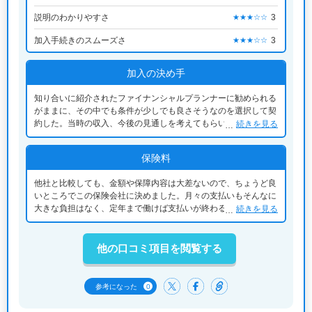
説明のわかりやすさ
3
★★★☆☆
加入手続きのスムーズさ
3
★★★☆☆
加入の決め手
知り合いに紹介されたファイナンシャルプランナーに勧められる
がままに、その中でも条件が少しでも良さそうなのを選択して契
約した。当時の収入、今後の見通しを考えてもらい決めた。最後
続きを見る
はその勧めてくれた人が良い人だったので決めた。
保険料
他社と比較しても、金額や保障内容は大差ないので、ちょうど良
いところでこの保険会社に決めました。月々の支払いもそんなに
大きな負担はなく、定年まで働けば支払いが終わるので、今後も
続きを見る
継続していけると考えています。
他の口コミ項目を閲覧する
0
参考になった