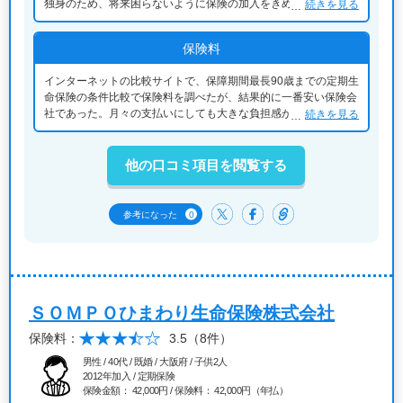
独身のため、将来困らないように保険の加入をきめた。また、子
続きを見る
供達に葬儀費用の負担をかけたくない。
保険料
インターネットの比較サイトで、保障期間最長90歳までの定期生
命保険の条件比較で保険料を調べたが、結果的に一番安い保険会
社であった。月々の支払いにしても大きな負担感がなく、90歳以
続きを見る
上長生きして、保険料が掛け捨てになっても後悔しない金額であ
る。
他の口コミ項目を閲覧する
0
参考になった
ＳＯＭＰＯひまわり生命保険株式会社
保険料：
3.5
（8件）
男性 / 40代 / 既婚 / 大阪府 / 子供2人
2012年加入 / 定期保険
保険金額： 42,000円 / 保険料： 42,000円（年払）