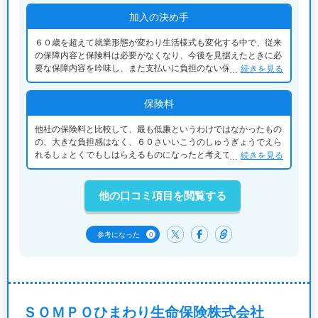
加入の決め手
６０歳を超えて就業形態が変わり生活様式も変化する中で、従来
の保障内容と保険料は必要がなくなり、今後を見据えたときに必
要な保障内容を吟味し、また支払いに負担のない保険料を考慮
続きを見る
し、その結果に納得したことから決定したものです。
保険料
他社の保険料と比較して、最も低廉というわけではなかったもの
の、大きな負担感はなく、６０さいいこうのしゅうぎょうでえら
れるしょとくでもしはらえるものになったと考えている。そのた
続きを見る
め、先の回答に至ったものだ。
他の口コミ項目を閲覧する
0
参考になった
ＳＯＭＰＯひまわり生命保険株式会社