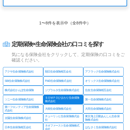
1〜8件を表示中（全8件中）
定期保険×生命保険会社の口コミを探す
気になる保険会社をクリックして、定期保険の口コミをご
確認ください。
アクサ生命保険株式会社
朝日生命保険相互会社
アフラック生命保険株式会社
SBI生命保険株式会社
FWD生命保険株式会社
オリックス生命保険株式会社
株式会社かんぽ生命保険
ジブラルタ生命保険株式会社
住友生命保険相互会社
ＳＯＭＰＯひまわり生命保険
ソニー生命保険株式会社
第一生命保険株式会社
株式会社
第一フロンティア生命保険株
大樹生命保険株式会社
大同生命保険株式会社
式会社
チューリッヒ生命保険株式会
東京海上日動あんしん生命保
太陽生命保険株式会社
社
険株式会社
ネオファースト生命保険株式
日本生命保険相互会社
はなさく生命保険株式会社
会社