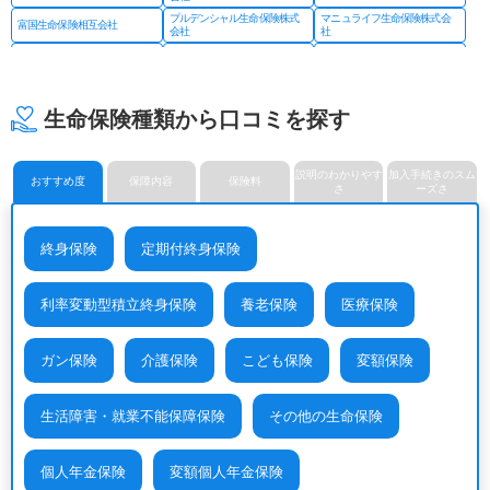
プルデンシャル生命保険株式
マニュライフ生命保険株式会
富国生命保険相互会社
会社
社
三井住友海上あいおい生命保
三井住友海上プライマリー生
明治安田生命保険相互会社
険株式会社
命保険株式会社
メットライフ生命保険株式会
ライフネット生命保険株式会
メディケア生命保険株式会社
社
社
生命保険種類から口コミを探す
楽天生命保険株式会社
説明のわかりやす
加入手続きのスム
おすすめ度
保障内容
保険料
さ
ーズさ
終身保険
定期付終身保険
利率変動型積立終身保険
養老保険
医療保険
ガン保険
介護保険
こども保険
変額保険
生活障害・就業不能保障保険
その他の生命保険
個人年金保険
変額個人年金保険