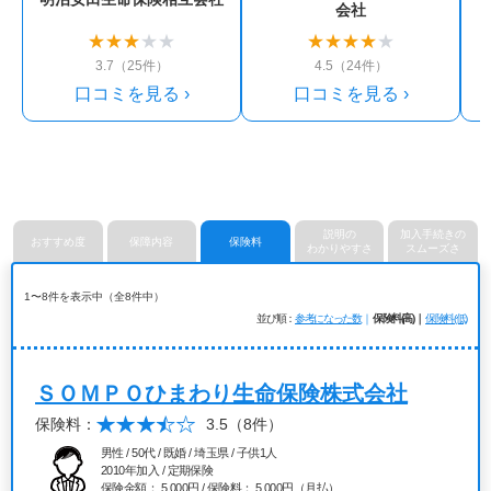
会社
★
★
★
★
★
★
★
★
★
★
3.7（25件）
4.5（24件）
口コミを見る ›
口コミを見る ›
説明の
加入手続きの
おすすめ度
保障内容
保険料
わかりやすさ
スムーズさ
1〜8件を表示中（全8件中）
並び順
参考になった数
保険料(高)
保険料(低)
ＳＯＭＰＯひまわり生命保険株式会社
保険料：
3.5
（8件）
男性 / 50代 / 既婚 / 埼玉県 / 子供1人
2010年加入 / 定期保険
保険金額： 5,000円 / 保険料： 5,000円（月払）