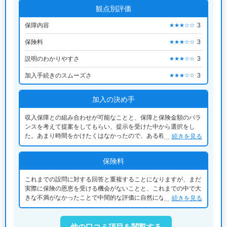
観点別評価
保障内容
3
★★★☆☆
保険料
3
★★★☆☆
説明のわかりやすさ
3
★★★☆☆
加入手続きのスムーズさ
3
★★★☆☆
加入の決め手
収入保障との組み合わせが可能なことと、保障と保険金額のバラ
ンスを考えて提案をしてもらい、提示を受けた中から選択をし
た。あまり時間をかけたくはなかったので、ある程度は代理店の
続きを見る
担当者にお任せをした。それ以上はかなり昔のことなので詳細な
記憶がないというのが現実。
保険料
これまでの設問に対する回答と重複することになりますが、まだ
実際に保険の恩恵を受ける機会がないことと、これまでの中で大
きな不満がなかったことで中間的な評価に自然になってしまいま
続きを見る
す。もしかすると将来的に評価は変わるかもしれません。
他の口コミ項目を閲覧する