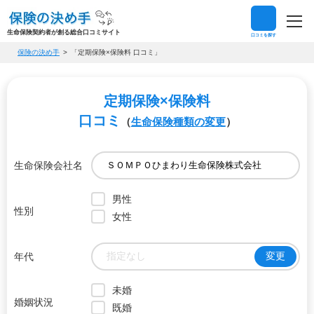
生命保険契約者が創る総合口コミサイト
口コミを探す
保険の決め手
「定期保険×保険料 口コミ」
定期保険×保険料
口コミ
（
生命保険種類の変更
）
生命保険会社名
男性
性別
女性
指定なし
変更
年代
未婚
婚姻状況
既婚