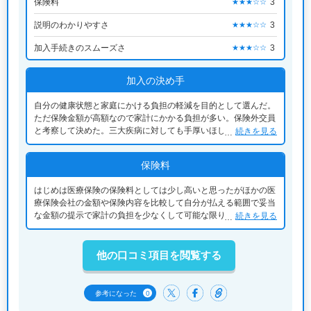
保険料
3
★★★☆☆
説明のわかりやすさ
3
★★★☆☆
加入手続きのスムーズさ
3
★★★☆☆
加入の決め手
自分の健康状態と家庭にかける負担の軽減を目的として選んだ。
ただ保険金額が高額なので家計にかかる負担が多い。保険外交員
と考察して決めた。三大疾病に対しても手厚いほしょうがあっ
続きを見る
た。また、入院月額も妥当で入院手当も満足するものであった。
保険料
はじめは医療保険の保険料としては少し高いと思ったがほかの医
療保険会社の金額や保険内容を比較して自分が払える範囲で妥当
な金額の提示で家計の負担を少なくして可能な限りの保険料の減
続きを見る
額ができた。持病があるのでこの保険料で加入できるのであれば
妥当と思った。
他の口コミ項目を閲覧する
0
参考になった