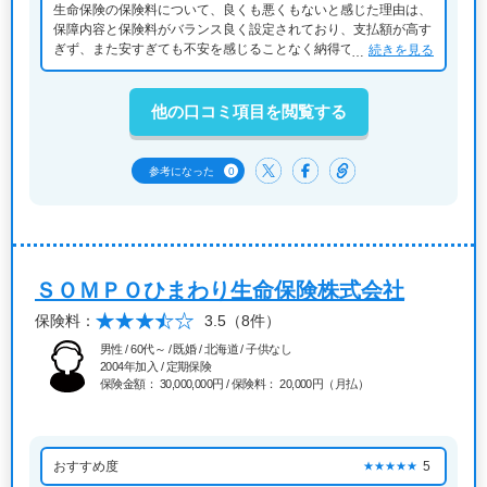
生命保険の保険料について、良くも悪くもないと感じた理由は、
保障内容と保険料がバランス良く設定されており、支払額が高す
ぎず、また安すぎても不安を感じることなく納得できたからで
続きを見る
す。自分のライフステージに合った適切な料金と感じました。
他の口コミ項目を閲覧する
0
参考になった
ＳＯＭＰＯひまわり生命保険株式会社
保険料：
3.5
（8件）
男性 / 60代～ / 既婚 / 北海道 / 子供なし
2004年加入 / 定期保険
保険金額： 30,000,000円 / 保険料： 20,000円（月払）
おすすめ度
5
★★★★★