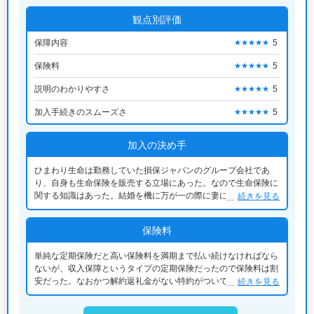
観点別評価
保障内容
5
★★★★★
保険料
5
★★★★★
説明のわかりやすさ
5
★★★★★
加入手続きのスムーズさ
5
★★★★★
加入の決め手
ひまわり生命は勤務していた損保ジャパンのグループ会社であ
り、自身も生命保険を販売する立場にあった。なので生命保険に
関する知識はあった。結婚を機に万が一の際に妻にまとまったお
続きを見る
金を残したかったから加入を決めました。
保険料
単純な定期保険だと高い保険料を満期まで払い続けなければなら
ないが、収入保障というタイプの定期保険だったので保険料は割
安だった。なおかつ解約返礼金がない特約がついて更に割安で生
続きを見る
命保険に加入することが出来たから。