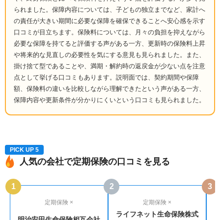
られました。保障内容については、子どもの独立までなど、家計へ
の責任が大きい期間に必要な保障を確保できることへ安心感を示す
口コミが目立ちます。保険料については、月々の負担を抑えながら
必要な保障を持てると評価する声がある一方、更新時の保険料上昇
や将来的な見直しの必要性を気にする意見も見られました。また、
掛け捨て型であることや、満期・解約時の返戻金が少ない点を注意
点として挙げる口コミもあります。説明面では、契約期間や保障
額、保険料の違いを比較しながら理解できたという声がある一方、
保障内容や更新条件が分かりにくいという口コミも見られました。
PICK UP 5
人気の会社で定期保険の口コミを見る
1
2
3
定期保険 ×
定期保険 ×
ライフネット生命保険株式
明治安田生命保険相互会社