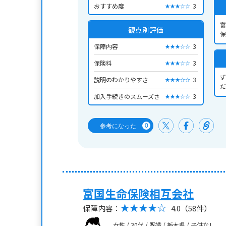
おすすめ度
3
★★★☆☆
富
観点別評価
保
保障内容
3
★★★☆☆
保険料
3
★★★☆☆
ず
説明のわかりやすさ
3
★★★☆☆
加入手続きのスムーズさ
3
★★★☆☆
0
参考になった
富国生命保険相互会社
保障内容：
4.0
（58件）
女性 / 30代 / 既婚 / 栃木県 / 子供なし