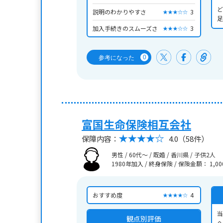
ど
説明のわかりやすさ
3
★★★☆☆
足
加入手続きのスムーズさ
3
★★★☆☆
0
参考になった
富国生命保険相互会社
保障内容：
4.0
（58件）
男性 / 60代～ / 既婚 / 香川県 / 子供2人
1980年加入 / 終身保険
/
保険金額： 1,00
おすすめ度
4
★★★★☆
当
観点別評価
へ