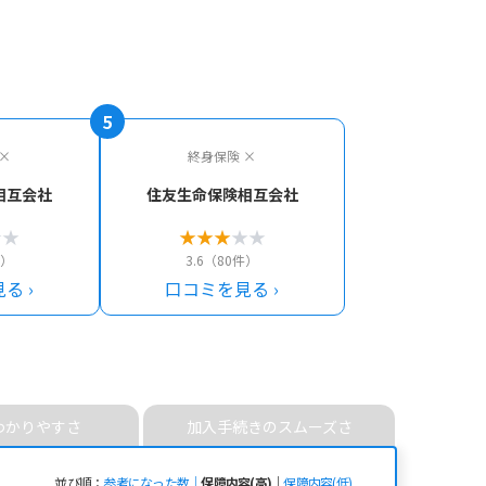
5
×
終身保険 ×
相互会社
住友生命保険相互会社
★
★
★
★
★
★
★
件）
3.6（80件）
る ›
口コミを見る ›
わかりやすさ
加入手続きの
スムーズさ
並び順
参考になった数
保障内容(高)
保障内容(低)