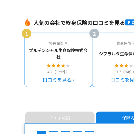
人気の会社で終身保険の口コミを見る
PIC
1
2
終身保険 ×
終身保険 
プルデンシャル生命保険株式会
ジブラルタ生命保
社
★
★
★
★
★
★
★
★
★
4.2（125件）
3.7（94件
口コミを見る ›
口コミを見る
おすすめ度
保障