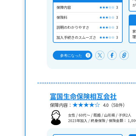
が
保障内容
3
★★★☆☆
保険料
3
★★★☆☆
説明のわかりやすさ
3
★★★☆☆
家
理
加入手続きのスムーズさ
3
★★★☆☆
0
参考になった
富国生命保険相互会社
保障内容：
4.0
（58件）
女性 / 60代～ / 既婚 / 山形県 / 子供2人
2023年加入 / 終身保険
/
保険金額： 1,00