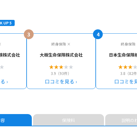
K UP 5
3
4
×
終身保険 ×
終身保険 
険株式会社
大樹生命保険株式会社
日本生命保険
★
★
★
★
★
★
★
★
★
）
3.9（93件）
3.8（82
 ›
口コミを見る ›
口コミを見
内容
保険料
説明の