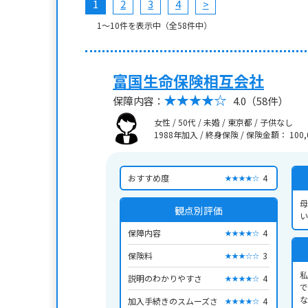
1
2
3
4
>
1〜10件を表示中（全58件中）
富国生命保険相互会社
保障内容：
4.0
（58件）
女性 / 50代 / 未婚 / 東京都 / 子供なし
1988年加入 / 終身保険
/
保険金額： 100,
おすすめ度
4
★★★★☆
母
観点別評価
い
保障内容
4
★★★★☆
保険料
3
★★★☆☆
私
説明のわかりやすさ
4
★★★★☆
で
な
加入手続きのスムーズさ
4
★★★★☆