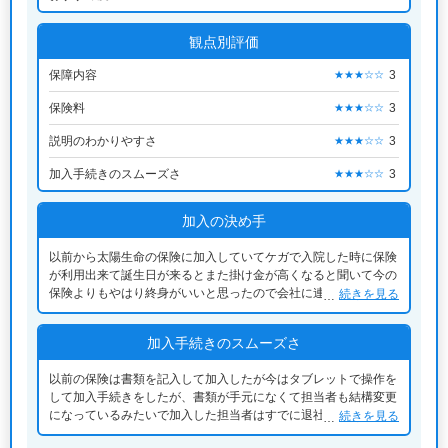
観点別評価
保障内容
3
★★★☆☆
保険料
3
★★★☆☆
説明のわかりやすさ
3
★★★☆☆
加入手続きのスムーズさ
3
★★★☆☆
加入の決め手
以前から太陽生命の保険に加入していてケガで入院した時に保険
が利用出来て誕生日が来るとまた掛け金が高くなると聞いて今の
保険よりもやはり終身がいいと思ったので会社に連絡したら担当
続きを見る
者が終身保険を勧めてくれたので、終身保険に加入した
加入手続きのスムーズさ
以前の保険は書類を記入して加入したが今はタブレットで操作を
して加入手続きをしたが、書類が手元になくて担当者も結構変更
になっているみたいで加入した担当者はすでに退社しているみた
続きを見る
いで加入してから一度も連絡もなく次回何かあったら誰に連絡し