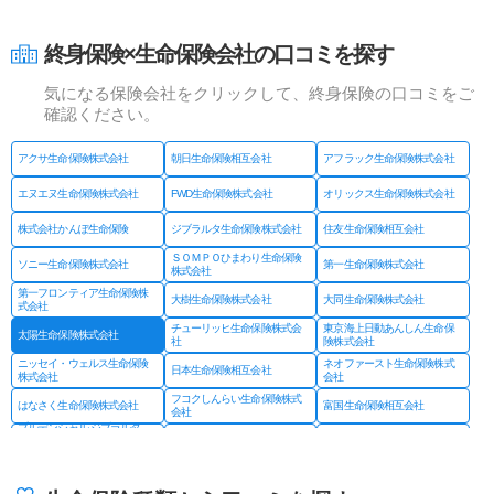
終身保険×生命保険会社の口コミを探す
気になる保険会社をクリックして、終身保険の口コミをご
確認ください。
アクサ生命保険株式会社
朝日生命保険相互会社
アフラック生命保険株式会社
エヌエヌ生命保険株式会社
FWD生命保険株式会社
オリックス生命保険株式会社
株式会社かんぽ生命保険
ジブラルタ生命保険株式会社
住友生命保険相互会社
ＳＯＭＰＯひまわり生命保険
ソニー生命保険株式会社
第一生命保険株式会社
株式会社
第一フロンティア生命保険株
大樹生命保険株式会社
大同生命保険株式会社
式会社
チューリッヒ生命保険株式会
東京海上日動あんしん生命保
太陽生命保険株式会社
社
険株式会社
ニッセイ・ウェルス生命保険
ネオファースト生命保険株式
日本生命保険相互会社
株式会社
会社
フコクしんらい生命保険株式
はなさく生命保険株式会社
富国生命保険相互会社
会社
プルデンシャル ジブラルタ
プルデンシャル生命保険株式
マニュライフ生命保険株式会
ファイナンシャル生命保険株
会社
社
式会社
三井住友海上あいおい生命保
三井住友海上プライマリー生
みどり生命保険株式会社
険株式会社
命保険株式会社