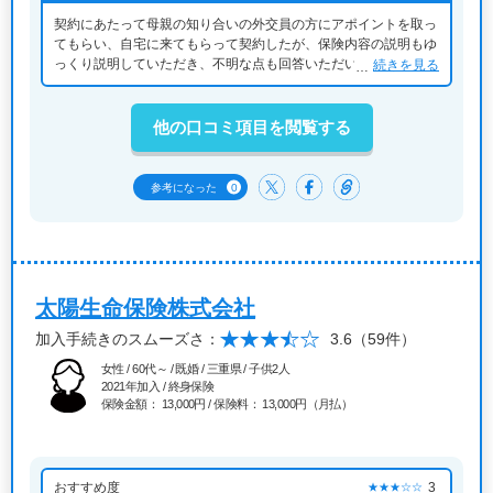
契約にあたって母親の知り合いの外交員の方にアポイントを取っ
てもらい、自宅に来てもらって契約したが、保険内容の説明もゆ
っくり説明していただき、不明な点も回答いただいたので、不安
続きを見る
は特になくスムーズに進みでした
他の口コミ項目を閲覧する
0
参考になった
太陽生命保険株式会社
加入手続きのスムーズさ：
3.6
（59件）
女性 / 60代～ / 既婚 / 三重県 / 子供2人
2021年加入 / 終身保険
保険金額： 13,000円 / 保険料： 13,000円（月払）
おすすめ度
3
★★★☆☆