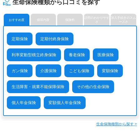
生命保険種類から口コミを探す
メットライフ生命保険株式会
明治安田生命保険相互会社
メディケア生命保険株式会社
社
ライフネット生命保険株式会
楽天生命保険株式会社
社
説明のわかりやす
加入手続きのスム
おすすめ度
保障内容
保険料
さ
ーズさ
定期保険
定期付終身保険
利率変動型積立終身保険
養老保険
医療保険
ガン保険
介護保険
こども保険
変額保険
生活障害・就業不能保障保険
その他の生命保険
個人年金保険
変額個人年金保険
生命保険種類から探す >