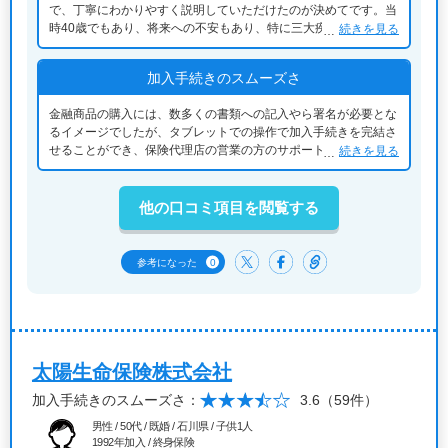
で、丁寧にわかりやすく説明していただけたのが決めてです。当
時40歳でもあり、将来への不安もあり、特に三大疾病の保障が手
続きを見る
厚く、安心できる内容でしたので決断しました。
加入手続きのスムーズさ
金融商品の購入には、数多くの書類への記入やら署名が必要とな
るイメージでしたが、タブレットでの操作で加入手続きを完結さ
せることができ、保険代理店の営業の方のサポートもあり、スム
続きを見る
ーズに手続きを終えることができました。
他の口コミ項目を閲覧する
0
参考になった
太陽生命保険株式会社
加入手続きのスムーズさ：
3.6
（59件）
男性 / 50代 / 既婚 / 石川県 / 子供1人
1992年加入 / 終身保険