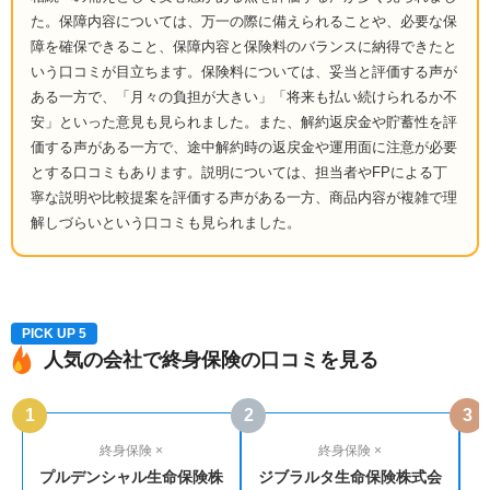
た。保障内容については、万一の際に備えられることや、必要な保
障を確保できること、保障内容と保険料のバランスに納得できたと
いう口コミが目立ちます。保険料については、妥当と評価する声が
ある一方で、「月々の負担が大きい」「将来も払い続けられるか不
安」といった意見も見られました。また、解約返戻金や貯蓄性を評
価する声がある一方で、途中解約時の返戻金や運用面に注意が必要
とする口コミもあります。説明については、担当者やFPによる丁
寧な説明や比較提案を評価する声がある一方、商品内容が複雑で理
解しづらいという口コミも見られました。
PICK UP 5
人気の会社で終身保険の口コミを見る
1
2
3
終身保険 ×
終身保険 ×
プルデンシャル生命保険株
ジブラルタ生命保険株式会