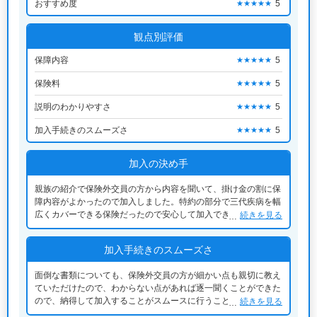
おすすめ度
5
★★★★★
観点別評価
保障内容
5
★★★★★
保険料
5
★★★★★
説明のわかりやすさ
5
★★★★★
加入手続きのスムーズさ
5
★★★★★
加入の決め手
親族の紹介で保険外交員の方から内容を聞いて、掛け金の割に保
障内容がよかったので加入しました。特約の部分で三代疾病を幅
広くカバーできる保険だったので安心して加入できると思いまし
続きを見る
て、かつ、現在も不満なく継続中な次第です。
加入手続きのスムーズさ
面倒な書類についても、保険外交員の方が細かい点も親切に教え
ていただけたので、わからない点があれば逐一聞くことができた
ので、納得して加入することがスムースに行うことができ家族を
続きを見る
含めて、納得の内容でした。