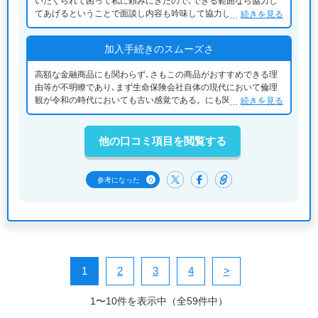
いたくられて困って私に頼みにきたので､できる範囲なら協力し
てあげるということで面談し内容も吟味して協力してあげたとい
続きを見る
う経緯があり入院時の費用等も出るということでしたので決断し
ました
加入手続きのスムーズさ
高額な金融商品にも関わらず､さもこの商品がおすすめできる理
由等が不明瞭であり､まず生命保険会社自体の現代において倫理
観が令和の時代においても古い感覚である。にも関わらず､日本
続きを見る
独特の村社会の道徳観から友人知人､親族等の人間関係で営業さ
せすぎが問題点であるので
他の口コミ項目を閲覧する
0
参考になった
1
2
3
4
>
1〜10件を表示中（全59件中）