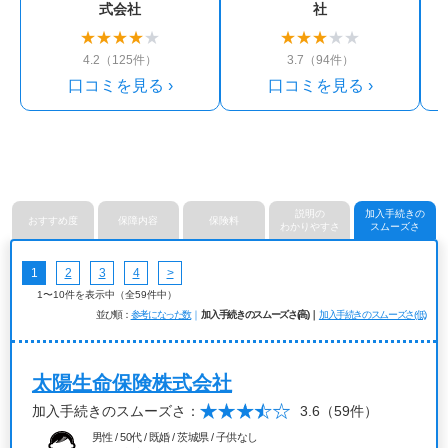
式会社
社
★
★
★
★
★
★
★
★
★
★
4.2（125件）
3.7（94件）
口コミを見る ›
口コミを見る ›
説明の
加入手続きの
おすすめ度
保障内容
保険料
わかりやすさ
スムーズさ
1
2
3
4
>
1〜10件を表示中（全59件中）
並び順
参考になった数
加入手続きのスムーズさ(高)
加入手続きのスムーズさ(低)
太陽生命保険株式会社
加入手続きのスムーズさ：
3.6
（59件）
男性 / 50代 / 既婚 / 茨城県 / 子供なし