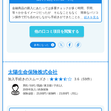
金融商品の購入にあたっては多重チェックが多く時間、手間、
等々かかるイメージだったが そんなこともなく 簡単なパソコ
ン操作で打ち合わせしながら手続きができたことから スムーズ
続きを見る
さを感じた。思いの外スムーズで逆に戸惑ってしまった
他の口コミ項目を閲覧する
0
参考になった
太陽生命保険株式会社
加入手続きのスムーズさ：
3.6
（59件）
男性 / 50代 / 既婚 / 東京都 / 子供1人
2005年加入 / 終身保険
保険金額： 23,000円 / 保険料： 23,000円（月払）