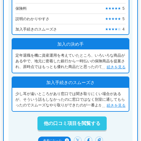
保険料
5
★★★★★
説明のわかりやすさ
5
★★★★★
加入手続きのスムーズさ
4
★★★★☆
加入の決め手
定年退職を機に資産運用を考えていたところ、いろいろな商品が
ある中で、地元に密着した銀行から一時払いの保険商品を提案さ
れ、原時点ではもっとも優れた商品だと思ったので契約しまし
続きを見る
た。これまで証券会社で債権等による運用も行ってきたが、満期
を迎えたので、その資金も活用しました。
加入手続きのスムーズさ
少し耳が遠いところがあり窓口では聞き取りにくい場合がある
が、そういう話もしなかったのに窓口ではなく別室に通してもら
ったのでスムーズなやり取りができたのが一番よかった。商品に
続きを見る
ついては事前にパンフレットと試算表をもらって検討していたの
で、再確認するだけでスムーズに契約できた。
他の口コミ項目を閲覧する
0
参考になった