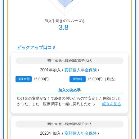
ピックアップ口コミ
男性 / 60代～/既婚/滋賀県/子供2人
2001年加入 /
変額個人年金保険
/
15,000円
15,000円（月払）
保険金額
保険料
加入の決め手
掛け金の変動がなくて終身の付いたもので安定した保険にした
かった。また 医療保障も一緒に契約したかった
続きを見る
男性 / 60代～/既婚/福島県/子供1人
2023年加入 /
変額個人年金保険
/