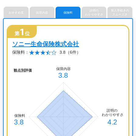
説明の
加入手続きの
おすすめ度
保障内容
保険料
わかりやすさ
スムーズさ
1
第
位
ソニー生命保険株式会社
保険料：
3.8
（6件）
観点別評価