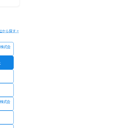
社から探す >
株式会
社
険株式会