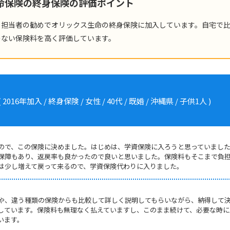
生命保険の終身保険の評価ポイント
、担当者の勧めでオリックス生命の終身保険に加入しています。自宅で
のない保険料を高く評価しています。
加入 / 終身保険 / 女性 / 40代 / 既婚 / 沖縄県 / 子供1人 )
ので、この保険に決めました。はじめは、学資保険に入ろうと思っていまし
保障もあり、返戻率も良かったので良いと思いました。保険料もそこまで負
には少し増えて戻って来るので、学資保険代わりに入りました。
や、違う種類の保険からも比較して詳しく説明してもらいながら、納得して
しています。保険料も無理なく払えていますし、このまま続けて、必要な時に
います。