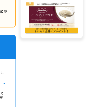
比較説
た
担に
決め
戻