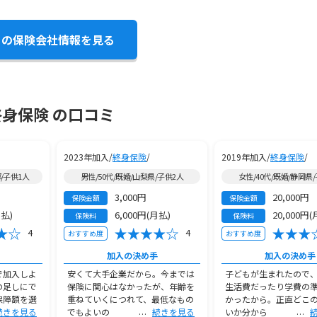
この保険会社情報を見る
終身保険 の口コミ
2023年加入/
終身保険
/
2019年加入/
終身保険
/
都/子供1人
男性/50代/既婚/山梨県/子供2人
女性/40代/既婚/静岡県
3,000円
20,000円
保険金額
保険金額
月払)
6,000円(月払)
20,000円(
保険料
保険料
4
4
おすすめ度
おすすめ度
加入の決め手
加入の決め手
で加入しよ
安くて大手企業だから。今までは
子どもが生まれたので
の足しにで
保険に関心はなかったが、年齢を
生活費だったり学費の
保障額を選
重ねていくにつれて、最低なもの
かったから。正直どこ
続きを見る
でもよいの
続きを見る
いか分から