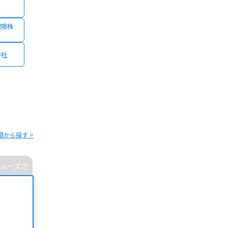
保険株
会社
類から探す >
ムーズさ