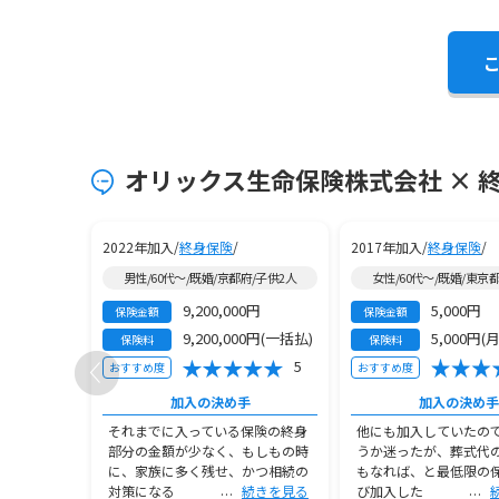
オリックス生命保険株式会社 × 
2022年加入/
終身保険
/
2017年加入/
終身保険
/
県/子供2人
男性/60代～/既婚/京都府/子供2人
女性/60代～/既婚/東京
9,200,000円
5,000円
保険金額
保険金額
月払)
9,200,000円(一括払)
5,000円(
保険料
保険料
3
5
おすすめ度
おすすめ度
手
加入の決め手
加入の決め手
ことに対し
それまでに入っている保険の終身
他にも加入していたの
を感じてい
部分の金額が少なく、もしもの時
うか迷ったが、葬式代
・出産を気
に、家族に多く残せ、かつ相続の
もなれば、と最低限の
続きを見る
対策になる
続きを見る
び加入した