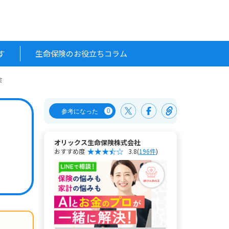
す
生命保険のお役立ちコラム
ミ
0
参考になった
オリックス生命保険株式会社
おすすめ度
3.8
(
196件
)