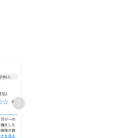
2015年加入/
終身保険
/
2019年加入/
終身保険
/
/子供1人
女性/50代/既婚/岩手県/子供なし
女性/40代/未婚/大阪府
10,000円
7,000円
保険金額
保険金額
月払)
10,000円(月払)
80,000円(
保険料
保険料
3
3
おすすめ度
おすすめ度
加入の決め手
加入の決め手
、万が一の
生涯にわたる保障が得られるた
保険のことについて全く
準備をした
め、将来にわたって生活の安定を
いなかったし、他の保険
の保険が良
確保できます。突然の病気や事故
るのが面倒だったので、
続きを見る
など、予期せ
続きを見る
方に全てお
続