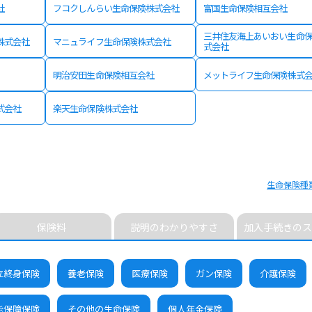
社
フコクしんらい生命保険株式会社
富国生命保険相互会社
三井住友海上あいおい生命
株式会社
マニュライフ生命保険株式会社
式会社
明治安田生命保険相互会社
メットライフ生命保険株式
式会社
楽天生命保険株式会社
生命保険種
保険料
説明のわかりやすさ
加入手続きのス
立終身保険
養老保険
医療保険
ガン保険
介護保険
能保障保険
その他の生命保険
個人年金保険