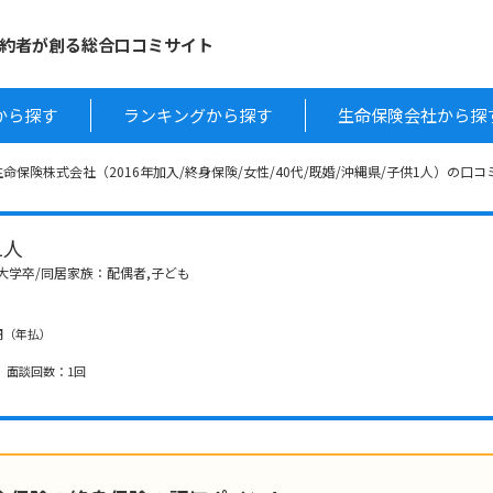
約者が創る総合口コミサイト
から探す
ランキングから探す
生命保険会社から探
命保険株式会社（2016年加入/終身保険/女性/40代/既婚/沖縄県/子供1人）の口コ
1人
制大学卒/同居家族：配偶者,子ども
00円（年払）
、 面談回数：1回