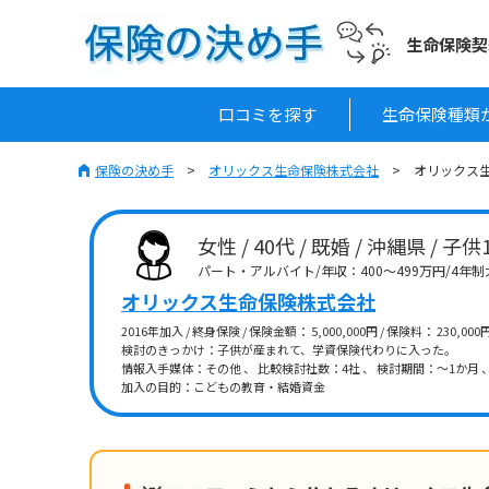
生命保険契
口コミを探す
生命保険種類
保険の決め手
オリックス生命保険株式会社
オリックス生
女性 / 40代 / 既婚 / 沖縄県 / 子供
パート・アルバイト/年収：400～499万円/4年
オリックス生命保険株式会社
2016年加入 / 終身保険 / 保険金額： 5,000,000円 / 保険料： 230,0
検討のきっかけ：子供が産まれて、学資保険代わりに入った。
情報入手媒体：その他 、 比較検討社数：4社 、 検討期間：～1か月 
加入の目的：こどもの教育・結婚資金