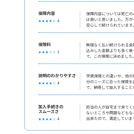
保障内容
保障内容については死亡の
は良いと思いました。万が
4
★ ★ ★ ★ ☆
安心して続けられています
保険料
無理なく払い続けられる金
込みした金額よりも多く戻
3
★ ★ ★ ☆ ☆
で、この保険に決めました
説明のわかりやすさ
学資保険との違いや、他の
分のニーズに合った保険を
4
★ ★ ★ ★ ☆
で、納得して加入すること
加入手続きの
担当の人が自宅まで来てく
スムーズさ
ないところや問題などもな
出来たので、満足していま
4
★ ★ ★ ★ ☆