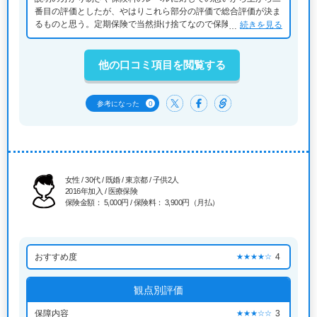
番目の評価としたが、やはりこれら部分の評価で総合評価が決ま
るものと思う。定期保険で当然掛け捨てなので保険料での割安感
続きを見る
が他の会社にアドバンテージをとれる事項だと思うので、自分の
評価は「やや満足」にしたもの。
他の口コミ項目を閲覧する
0
参考になった
女性 / 30代 / 既婚 / 東京都 / 子供2人
2016年加入 / 医療保険
保険金額： 5,000円 / 保険料： 3,900円（月払）
おすすめ度
4
★★★★☆
観点別評価
保障内容
3
★★★☆☆