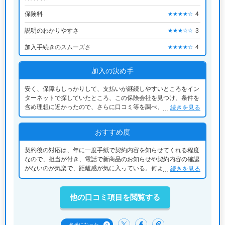
保険料
4
★★★★☆
説明のわかりやすさ
3
★★★☆☆
加入手続きのスムーズさ
4
★★★★☆
加入の決め手
安く、保障もしっかりして、支払いが継続しやすいところをイン
ターネットで探していたところ、この保険会社を見つけ、条件を
含め理想に近かったので、さらに口コミ等を調べ、メリットとデ
続きを見る
メリットを知ってから、それでも自分の理想に近かったので、そ
の場でほぼ即決した。
おすすめ度
契約後の対応は、年に一度手紙で契約内容を知らせてくれる程度
なので、担当が付き、電話で新商品のお知らせや契約内容の確認
がないのが気楽で、距離感が気に入っている。何より、毎月の保
続きを見る
険料がそこまで高くなく、継続しやすいのが魅力的。
他の口コミ項目を閲覧する
0
参考になった