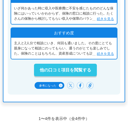
いざ何かあった時に収入や医療費に不安を感じたもののどんな保
険にはいっていいかわからず、保険の窓口に相談に行った。たく
さんの保険から検討してもらい収入や保障のバランスをしっかり
続きを見る
考えてもらいアドバイスをもらって加入のきっかけになった
おすすめ度
主人と2人分で相談にいき、何回も通いました。その度にとても
親身になって相談にのってもらい、通うのがとても楽しみでし
た。保険のことはもちろん、資産形成についても話をきいてく
続きを見る
れ、アドバイスもいただきました。その時の担当の方が移動にな
ってしまったのでとても残念ですが、その担当さんでなければこ
ちらも保険の事や資産のことをこんなに真剣に向き合うことはな
他の口コミ項目を閲覧する
かったと思うので感謝しています。
0
参考になった
1〜4件を表示中（全4件中）