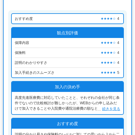
おすすめ度
4
★★★★☆
観点別評価
保障内容
4
★★★★☆
保険料
4
★★★★☆
説明のわかりやすさ
4
★★★★☆
加入手続きのスムーズさ
5
★★★★★
加入の決め手
高度先進医療費に対応していたことと、それぞれの会社が同じ条
件でないので比較検討が難しかったが、WEBからの申し込みだ
けで加入できることや入院費や通院治療費の額などを比較したと
続きを見る
きに、自分なりにコスパが良いと思った。また、WEB上の評
判・評価も参考にしたうえでの総合的な判断。
おすすめ度
説明の分かり易さや保険料のレベルに対しての思いから上から二