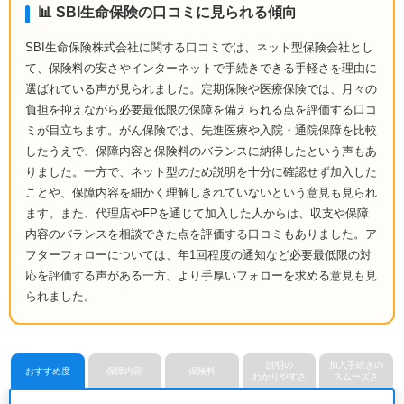
📊 SBI生命保険の口コミに見られる傾向
SBI生命保険株式会社に関する口コミでは、ネット型保険会社とし
て、保険料の安さやインターネットで手続きできる手軽さを理由に
選ばれている声が見られました。定期保険や医療保険では、月々の
負担を抑えながら必要最低限の保障を備えられる点を評価する口コ
ミが目立ちます。がん保険では、先進医療や入院・通院保障を比較
したうえで、保障内容と保険料のバランスに納得したという声もあ
りました。一方で、ネット型のため説明を十分に確認せず加入した
ことや、保障内容を細かく理解しきれていないという意見も見られ
ます。また、代理店やFPを通じて加入した人からは、収支や保障
内容のバランスを相談できた点を評価する口コミもありました。ア
フターフォローについては、年1回程度の通知など必要最低限の対
応を評価する声がある一方、より手厚いフォローを求める意見も見
られました。
説明の
加入手続きの
おすすめ度
保障内容
保険料
わかりやすさ
スムーズさ