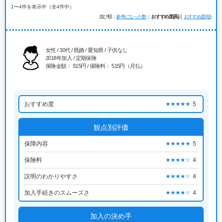
1〜4件を表示中（全4件中）
並び順
参考になった数
おすすめ度(高)
おすすめ度(低)
女性 / 30代 / 既婚 / 愛知県 / 子供なし
2018年加入 / 定期保険
保険金額： 515円 / 保険料： 515円（月払）
おすすめ度
5
★★★★★
観点別評価
保障内容
5
★★★★★
保険料
4
★★★★☆
説明のわかりやすさ
4
★★★★☆
加入手続きのスムーズさ
4
★★★★☆
加入の決め手