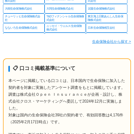
株式会社
式会社
大樹生命保険株式会社
大同生命保険株式会社
太陽生命保険株式会社
チューリッヒ生命保険株式会
T&Dフィナンシャル生命保険株
東京海上日動あんしん生命保
社
式会社
険株式会社
ニッセイ・ウェルス生命保険
なないろ生命保険株式会社
日本生命保険相互会社
株式会社
ネオファースト生命保険株式
フコクしんらい生命保険株式
はなさく生命保険株式会社
会社
会社
生命保険会社から探す >
プルデンシャル ジブラルタ
プルデンシャル生命保険株式
富国生命保険相互会社
ファイナンシャル生命保険株
会社
式会社
マニュライフ生命保険株式会
三井住友海上あいおい生命保
三井住友海上プライマリー生
社
険株式会社
命保険株式会社
メットライフ生命保険株式会
みどり生命保険株式会社
明治安田生命保険相互会社
📋 口コミ掲載基準について
社
ライフネット生命保険株式会
メディケア生命保険株式会社
楽天生命保険株式会社
社
本ページに掲載している口コミは、日本国内で生命保険に加入した
契約者を対象に実施したアンケート調査をもとに掲載しています。
調査は株式会社Ｏｐｅｎ Ｉｎｓｕｒａｎｃｅが企画・設計し、株
式会社クロス・マーケティングへ委託して2024年12月に実施しま
した。
対象は国内の生命保険会社39社の契約者で、有効回答数は4,176件
（2025年2月17日時点）です。