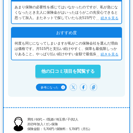
あまり保険の必要性を感じてはいなかったのですが、私が急にな
くなったとき主人に保険金がはいったほうがこの先安心できると
思って加入。またネットで探していたら次515円で加入できる気
続きを見る
軽さからこの価格だったら入ってもいいかと思い加入しました。
おすすめ度
何度も同じになってしまいますが私がこの保険会社を選んだ理由
は価格です。月515円と支払い続けやすく、保障も最低限しっか
りあること。やっぱり払い続けやすい金額で最低保障があるとい
続きを見る
う点が大きいです。あとはネット型で加入等すごくスムーズだっ
たということです。
他の口コミ項目を閲覧する
0
参考になった
男性 / 60代～ / 既婚 / 埼玉県 / 子供2人
2023年加入 / ガン保険
保険金額： 5,700円 / 保険料： 5,700円（月払）