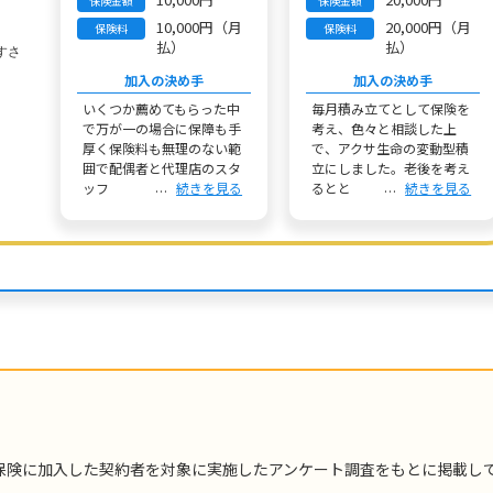
保険金額
保険金額
10,000円（月
20,000円（月
保険料
保険料
払）
払）
加入の決め手
加入の決め手
いくつか薦めてもらった中
毎月積み立てとして保険を
で万が一の場合に保障も手
考え、色々と相談した上
厚く保険料も無理のない範
で、アクサ生命の変動型積
囲で配偶者と代理店のスタ
立にしました。老後を考え
ッフ
続きを見る
るとと
続きを見る
保険に加入した契約者を対象に実施したアンケート調査をもとに掲載し