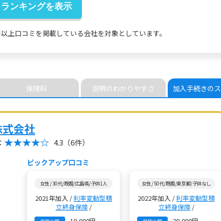
件以上
口コミを掲載している会社を対象としています。
保険料
説明の
わかりやすさ
加入手続きの
ス
株式会社
：
4.3
（6件）
ピックアップ口コミ
女性 / 30代/既婚/広島県/子供1人
女性 / 50代/既婚/東京都/子供なし
2021年加入 /
利率変動型積
2022年加入 /
利率変動型積
立終身保険
/
立終身保険
/
10,000円
20,000円