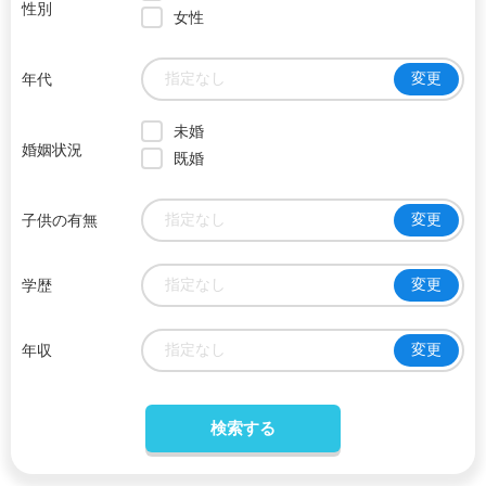
性別
女性
指定なし
変更
年代
未婚
婚姻状況
既婚
指定なし
変更
子供の有無
指定なし
変更
学歴
指定なし
変更
年収