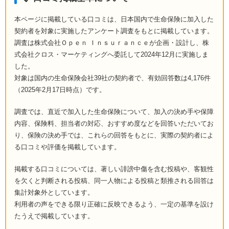
ライフネット生命保険株式会
メディケア生命保険株式会社
楽天生命保険株式会社
社
本ページに掲載している口コミは、日本国内で生命保険に加入した
契約者を対象に実施したアンケート調査をもとに掲載しています。
調査は株式会社Ｏｐｅｎ Ｉｎｓｕｒａｎｃｅが企画・設計し、株
式会社クロス・マーケティングへ委託して2024年12月に実施しま
した。
対象は国内の生命保険会社39社の契約者で、有効回答数は4,176件
（2025年2月17日時点）です。
調査では、直近で加入した生命保険について、加入の決め手や保障
内容、保険料、担当者の対応、おすすめ度などを回答いただいてお
り、保険の決め手では、これらの回答をもとに、実際の契約者によ
る口コミや評価を掲載しています。
掲載する口コミについては、著しい誹謗中傷を含む投稿や、客観性
を欠くと判断される投稿、同一人物による投稿と類推される回答は
集計対象外としています。
利用者の声をできる限り正確に反映できるよう、一定の基準を設け
たうえで掲載しています。