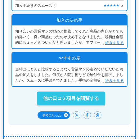
加入手続きのスムーズさ
5
★★★★★
加入の決め手
知り合いの営業マンの勧めと推薦してくれた商品の内容がとても
納得いく、良い商品だったのが決め手となりました。最初は金額
的にちょっときついかなと思いましたが、アフターフォローもと
続きを見る
ても良くしてもらったので、今ではとても感謝しています。
おすすめ度
当時はほとんど比較することなく営業マンの進めていただいた商
品の加入をしました。何度か入院手術などで給付金を請求しまし
たが、スムーズに手続きできました。手術の金額等で訂正が生じ
続きを見る
た際には10年以上経過していたにもかかわらず、その分の利息分
と差額分が提供され、とても感謝しています。保険会社を選んで
本当によかったです。
他の口コミ項目を閲覧する
0
参考になった