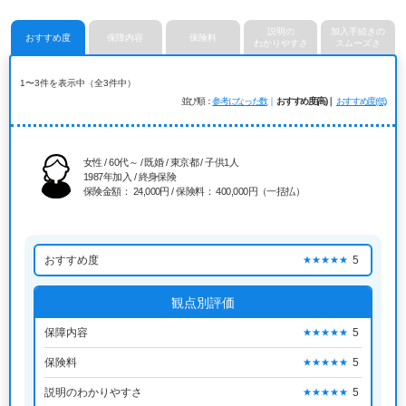
説明の
加入手続きの
おすすめ度
保障内容
保険料
わかりやすさ
スムーズさ
1〜3件を表示中（全3件中）
並び順
参考になった数
おすすめ度(高)
おすすめ度(低)
女性 / 60代～ / 既婚 / 東京都 / 子供1人
1987年加入 / 終身保険
保険金額： 24,000円 / 保険料： 400,000円（一括払）
おすすめ度
5
★★★★★
観点別評価
保障内容
5
★★★★★
保険料
5
★★★★★
説明のわかりやすさ
5
★★★★★