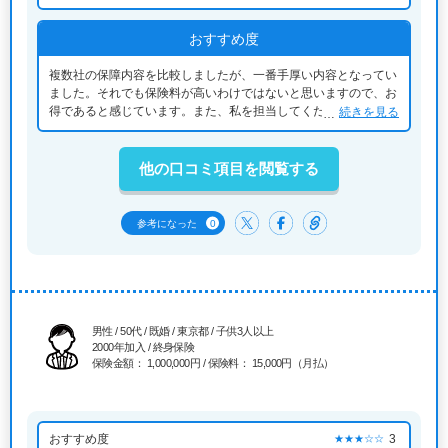
社の商品の保障内容と保険料をしっかりと比較することができま
した。
おすすめ度
複数社の保障内容を比較しましたが、一番手厚い内容となってい
ました。それでも保険料が高いわけではないと思いますので、お
得であると感じています。また、私を担当してくださった担当者
続きを見る
の方が非常に親身になってくれたことも大変良かったです。
他の口コミ項目を閲覧する
0
参考になった
男性 / 50代 / 既婚 / 東京都 / 子供3人以上
2000年加入 / 終身保険
保険金額： 1,000,000円 / 保険料： 15,000円（月払）
おすすめ度
3
★★★☆☆