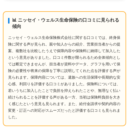
📊 ニッセイ・ウェルス生命保険の口コミに見られる
傾向
ニッセイ・ウェルス生命保険株式会社に関する口コミでは、終身保
険に関する声が見られ、親や知人からの紹介、営業担当者からの提
案、複数社を比較したうえで保障内容や保険料に納得して加入した
という意見がありました。口コミ件数が限られるため全体傾向とし
ては断定できませんが、担当者が資料やデータ、グラフを用いて保
険の必要性や将来の保障を丁寧に説明してくれた点を評価する声が
見られます。保障内容については、遺族への生活保障や長期的な安
心感、利回りを評価する口コミがありました。保険料については、
若いうちに加入したことで負担を抑えられたことや、無理なく払い
続けられることを評価する声がある一方、当初は保険料負担を大き
く感じたという意見も見られます。また、給付金請求や契約内容の
変更・訂正への対応がスムーズだったと評価する口コミも見られま
した。