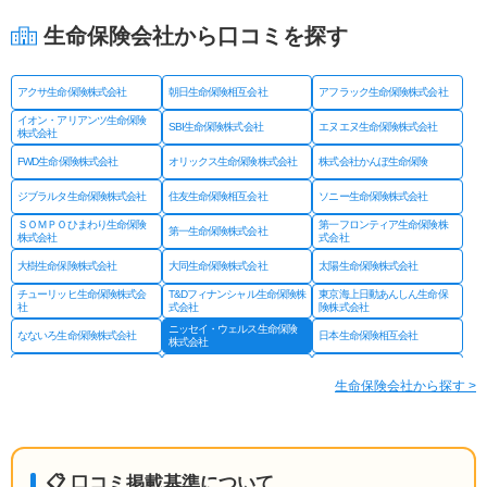
生命保険会社から口コミを探す
アクサ生命保険株式会社
朝日生命保険相互会社
アフラック生命保険株式会社
イオン・アリアンツ生命保険
SBI生命保険株式会社
エヌエヌ生命保険株式会社
株式会社
FWD生命保険株式会社
オリックス生命保険株式会社
株式会社かんぽ生命保険
ジブラルタ生命保険株式会社
住友生命保険相互会社
ソニー生命保険株式会社
ＳＯＭＰＯひまわり生命保険
第一フロンティア生命保険株
第一生命保険株式会社
株式会社
式会社
大樹生命保険株式会社
大同生命保険株式会社
太陽生命保険株式会社
チューリッヒ生命保険株式会
T&Dフィナンシャル生命保険株
東京海上日動あんしん生命保
社
式会社
険株式会社
ニッセイ・ウェルス生命保険
なないろ生命保険株式会社
日本生命保険相互会社
株式会社
ネオファースト生命保険株式
フコクしんらい生命保険株式
はなさく生命保険株式会社
会社
会社
生命保険会社から探す >
プルデンシャル ジブラルタ
プルデンシャル生命保険株式
富国生命保険相互会社
ファイナンシャル生命保険株
会社
式会社
マニュライフ生命保険株式会
三井住友海上あいおい生命保
三井住友海上プライマリー生
社
険株式会社
命保険株式会社
メットライフ生命保険株式会
みどり生命保険株式会社
明治安田生命保険相互会社
📋 口コミ掲載基準について
社