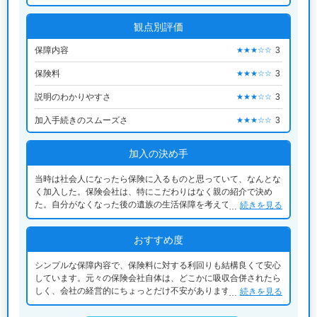
観点別評価
保障内容
3
★★★☆☆
保険料
3
★★★☆☆
説明のわかりやすさ
3
★★★☆☆
加入手続きのスムーズさ
3
★★★☆☆
加入の決め手
当時は社会人になったら保険に入るものと思っていて、なんとな
く加入した。保険会社は、特にこだわりはなく親の紹介で決め
た。自分がなくなった後の遺族の生活保障を考えて終身保険にし
続きを見る
た。当時受取人は親だったが、現在は、妻になっている。
おすすめ度
シンプルな保障内容で、保険料に対する利回りも結構良くて安心
しています。元々の保険会社自体は、どこかに吸収合併されたら
しく、会社の経営的にちょっとだけ不安がありますが、ここまで
続きを見る
問題なく運営されているようなので、大丈夫だろうとは思ってい
ます。