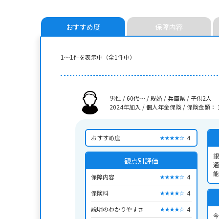
おすすめ度
保障内容
1〜1件を表示中（全1件中）
男性 / 60代～ / 既婚 / 兵庫県 / 子供2人
2024年加入 / 個人年金保険
/
保険金額： 1
おすすめ度
4
★★★★☆
銀
観点別評価
通
能
保障内容
4
★★★★☆
た
保険料
4
★★★★☆
説明のわかりやすさ
4
★★★★☆
今