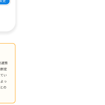
変更
普通預
は断定
れてい
によっ
社との