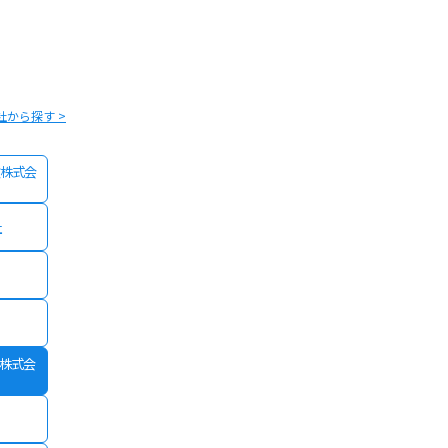
社から探す >
株式会
社
険株式会