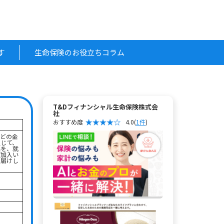
す
生命保険のお役立ちコラム
T&Dフィナンシャル生命保険株式会
社
おすすめ度
4.0
(
1件
)
などの金
通じて、
品を、就
ご加入い
お届けし