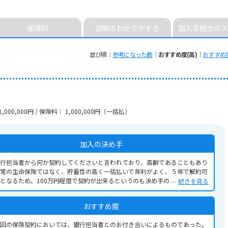
保険料
説明の
わかりやすさ
加入手続きの
ス
並び順
参考になった数
おすすめ度(高)
おすすめ度
,000,000円 / 保険料： 1,000,000円（一括払）
加入の決め手
行担当者から何か契約してくださいと言われており、高齢であることもあり
常の生命保険ではなく、貯蓄性の高く一括払いで年利がよく、５年で解約可
となるため。100万円程度で契約が出来るというのも決め手の一つであっ
続きを見る
。
おすすめ度
回の保険契約においては、銀行担当者とのお付き合いによるものであった。