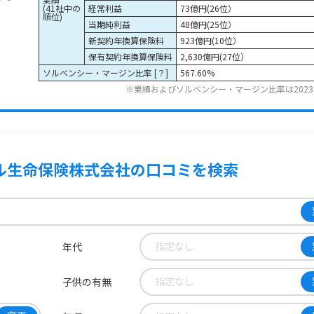
(41社中の
経常利益
73億円(26位）
順位)
当期純利益
48億円(25位）
新契約年換算保険料
923億円(10位）
保有契約年換算保険料
2,630億円(27位）
ソルベンシー・マージン比率 [
？
]
567.60%
※業績およびソルベンシー・マージン比率は202
ル生命保険株式会社の口コミ
を検索
指定なし
年代
指定なし
子供の有無