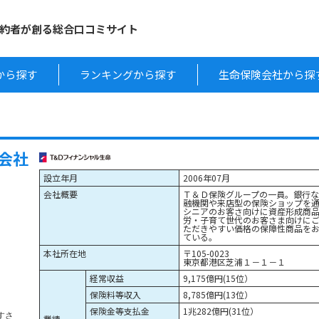
約者が創る総合口コミサイト
から探す
ランキングから探す
生命保険会社から探
会社
設立年月
2006年07月
会社概要
Ｔ＆Ｄ保険グループの一員。銀行
融機関や来店型の保険ショップを
シニアのお客さ向けに資産形成商
労・子育て世代のお客さま向けに
ただきやすい価格の保障性商品を
ている。
本社所在地
〒105-0023
東京都港区芝浦１－１－１
経常収益
9,175億円(15位）
保険料等収入
8,785億円(13位）
保険金等支払金
1兆282億円(31位）
業績