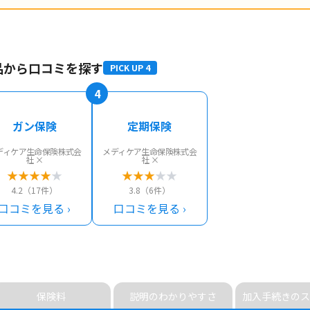
品から口コミを探す
PICK UP 4
4
ガン保険
定期保険
ディケア生命保険株式会
メディケア生命保険株式会
社 ×
社 ×
★
★
★
★
★
★
★
★
★
★
4.2（17件）
3.8（6件）
口コミを見る ›
口コミを見る ›
保険料
説明の
わかりやすさ
加入手続きの
ス