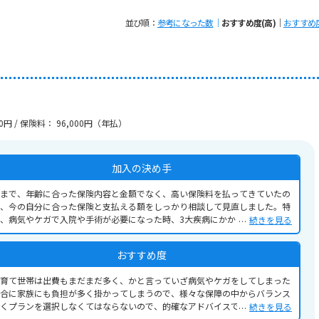
並び順
参考になった数
おすすめ度(高)
おすすめ度
0円 / 保険料： 96,000円（年払）
加入の決め手
まで、年齢に合った保険内容と金額でなく、高い保険料を払ってきていたの
、今の自分に合った保険と支払える額をしっかり相談して見直しました。特
、病気やケガで入院や手術が必要になった時、3大疾病にかかった時のこと
続きを見る
考え、治療費の負担を軽くしたりできるようなプランにしましたが、入院に
してはそんなに長く入院することもよっぽどないのを踏まえ、その事も担当
おすすめ度
の方とよく話し合って決めました。
育て世帯は出費もまだまだ多く、かと言っていざ病気やケガをしてしまった
合に家族にも負担が多く掛かってしまうので、様々な保障の中からバランス
くプランを選択しなくてはならないので、的確なアドバイスで保障内容と保
続きを見る
料がとても私たち世代にとって良いものであったと感じています。