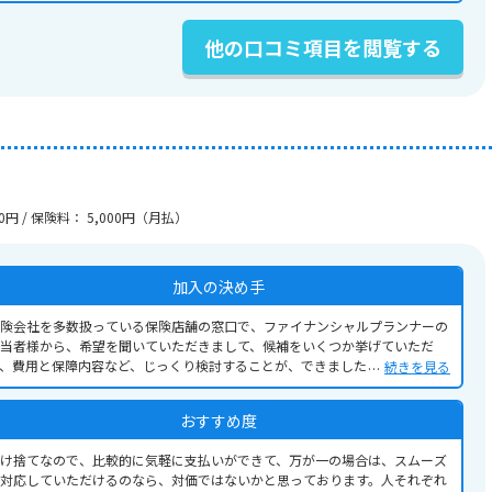
他の口コミ項目を閲覧する
0円 / 保険料： 5,000円（月払）
加入の決め手
険会社を多数扱っている保険店舗の窓口で、ファイナンシャルプランナーの
当者様から、希望を聞いていただきまして、候補をいくつか挙げていただ
、費用と保障内容など、じっくり検討することが、できました。その中でコ
続きを見る
トパフォーマンスが良いと判断したため。
おすすめ度
け捨てなので、比較的に気軽に支払いができて、万が一の場合は、スムーズ
対応していただけるのなら、対価ではないかと思っております。人それぞれ