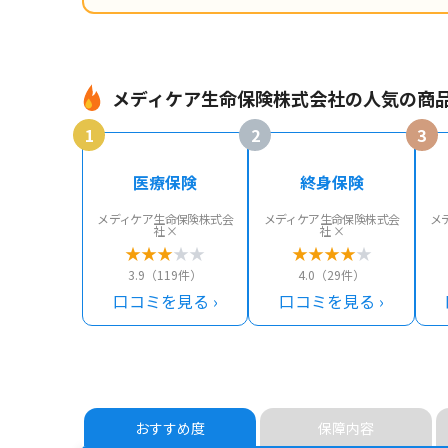
メディケア生命保険株式会社の人気の商
1
2
3
医療保険
終身保険
メディケア生命保険株式会
メディケア生命保険株式会
メ
社 ×
社 ×
★
★
★
★
★
★
★
★
★
★
3.9（119件）
4.0（29件）
口コミを見る ›
口コミを見る ›
おすすめ度
保障内容