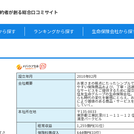
約者が創る総合口コミサイト
から探す
ランキングから探す
生命保険会社から探
設立年月
2010年02月
会社概要
お客さまの視点にたったシンプル
やすい保険商品および、丁寧・迅
なサービスをご提供するために設
住友生命グループの生命保険会社
らも時代の変化を敏感にとらえ、
により価値のある商品・サービス
していく。
本社所在地
〒135-0033
東京都江東区深川１－１１－１２ 
清澄パークビル
経常収益
1,255億円(31位）
保険料等収入
644億円(33位）