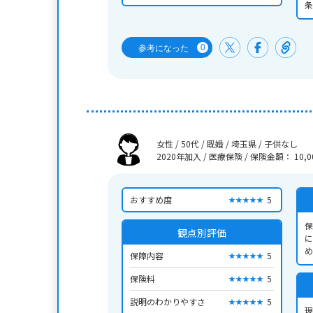
条
事
と
0
参考になった
女性 / 50代 / 既婚 / 埼玉県 / 子供なし
2020年加入 / 医療保険
/
保険金額： 10,0
おすすめ度
5
★★★★★
保
観点別評価
に
め
保障内容
5
★★★★★
感
保険料
5
★★★★★
説明のわかりやすさ
5
★★★★★
現