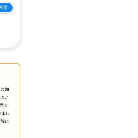
変更
への備
がよい
面で
れまし
理解に
。