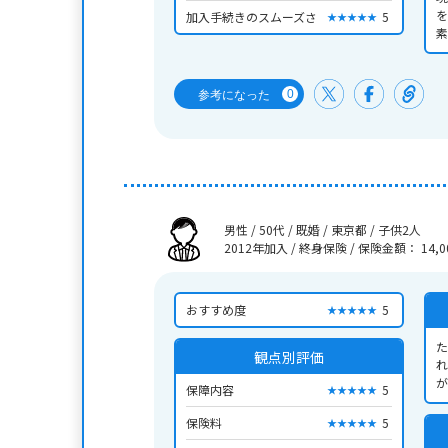
を
加入手続きのスムーズさ
5
★★★★★
素
保
0
参考になった
男性 / 50代 / 既婚 / 東京都 / 子供2人
2012年加入 / 終身保険
/
保険金額： 14,0
おすすめ度
5
★★★★★
た
観点別評価
れ
が
保障内容
5
★★★★★
れ
保険料
5
★★★★★