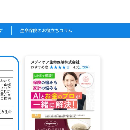
す
生命保険のお役立ちコラム
メディケア生命保険株式会社
おすすめ度
4.0
(
179件
)
でわかり
速・正確
立された
。これか
お客さま
をご提供
住友生命