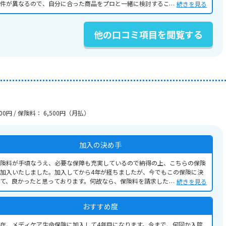
件が異なるので、自分に合った商品をプロと一緒に検討することが何より大
続きを見る
ではないかと思います。なぜなら、保険商品に全くの無知の私が加入手続き
申請手続きがスムーズに行えたので。
他の口コミ項目を閲覧する
00円 / 保険料： 6,500円（月払）
加入の決め手
険料が手頃なうえ、必要な保障も充実しているので納得の上、こちらの保険
加入いたしました。加入してから4年が経ちましたが、今でもこの保険に決
て、良かったと思っております。何故なら、保険料を請求した時のスピード
続きを見る
や、電話をかけた時の対応がとても親切で丁寧だからです。
おすすめ度
在、メディケア生命保険に加入して4年目になります。今まで、何回か入院