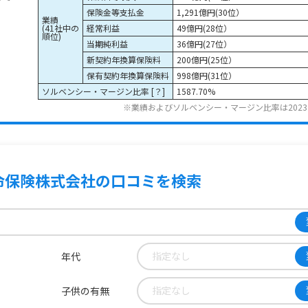
保険金等支払金
1,291億円(30位）
業績
(41社中の
経常利益
49億円(28位）
順位)
当期純利益
36億円(27位）
新契約年換算保険料
200億円(25位）
保有契約年換算保険料
998億円(31位）
ソルベンシー・マージン比率 [
？
]
1587.70%
※業績およびソルベンシー・マージン比率は202
命保険株式会社の口コミ
を検索
指定なし
年代
指定なし
子供の有無