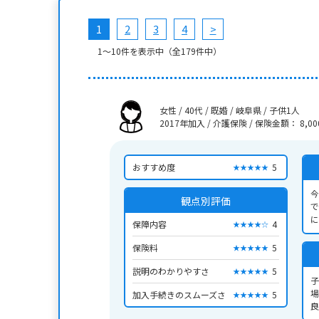
1
2
3
4
>
1〜10件を表示中（全179件中）
女性 / 40代 / 既婚 / 岐阜県 / 子供1人
2017年加入 / 介護保険
/
保険金額： 8,00
おすすめ度
5
★★★★★
今
観点別評価
で
に
保障内容
4
★★★★☆
を
関
保険料
5
★★★★★
者
説明のわかりやすさ
5
★★★★★
子
場
加入手続きのスムーズさ
5
★★★★★
良
険