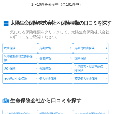
1〜10件を表示中（全181件中）
太陽生命保険株式会社 × 保険種類の口コミを探す
気になる保険種類をクリックして、太陽生命保険株式会社
の口コミをご確認ください。
終身保険
定期保険
定期付終身保険
利率変動型積立終身保
養老保険
医療保険
険
生活障害・就業不能保
ガン保険
介護保険
障保険
その他の生命保険
個人年金保険
変額個人年金保険
生命保険会社から口コミを探す
アクサ生命保険株式会社
朝日生命保険相互会社
アフラック生命保険株式会社