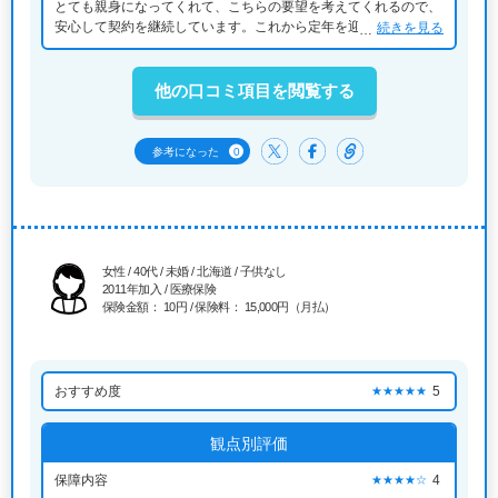
とても親身になってくれて、こちらの要望を考えてくれるので、
安心して契約を継続しています。これから定年を迎えるので、定
続きを見る
年後も相談したい保険会社だとおもっています。
他の口コミ項目を閲覧する
0
参考になった
女性 / 40代 / 未婚 / 北海道 / 子供なし
2011年加入 / 医療保険
保険金額： 10円 / 保険料： 15,000円（月払）
おすすめ度
5
★★★★★
観点別評価
保障内容
4
★★★★☆