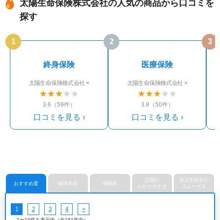
太陽生命保険株式会社の人気の商品から口コミを
探す
1
2
3
終身保険
医療保険
太陽生命保険株式会社 ×
太陽生命保険株式会社 ×
★
★
★
★
★
★
★
★
★
★
3.6（59件）
3.8（50件）
口コミを見る ›
口コミを見る ›
説明の
加入手続きの
おすすめ度
保障内容
保険料
わかりやすさ
スムーズさ
1
2
3
4
>
1〜10件を表示中（全181件中）