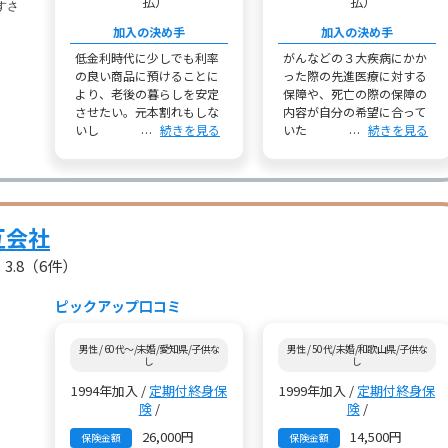
払）
払）
加入の決め手
加入の決め手
低金利時代に少しでも利率
がんなどの３大疾病にかか
の良い商品に預けることに
った際の先進医療に対する
より、老後の暮らしを安定
保障や、死亡の際の保障の
させたい。元本割れもしな
内容が自分の希望に合って
いし
続きを見る
いた
続きを見る
互会社
3.8
（6件）
ピックアップ口コミ
男性 / 60代～/未婚/愛知県/子供な
男性 / 50代/未婚/和歌山県/子供な
し
し
1994年加入 /
定期付終身保
1999年加入 /
定期付終身保
険
/
険
/
26,000円
14,500円
保険金額
保険金額