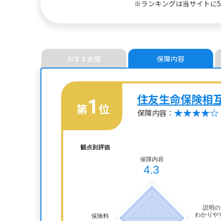
※ランキングは当サイトに
おすすめ度
保障内容
住友生命保険相
1
第
位
保障内容：
観点別評価