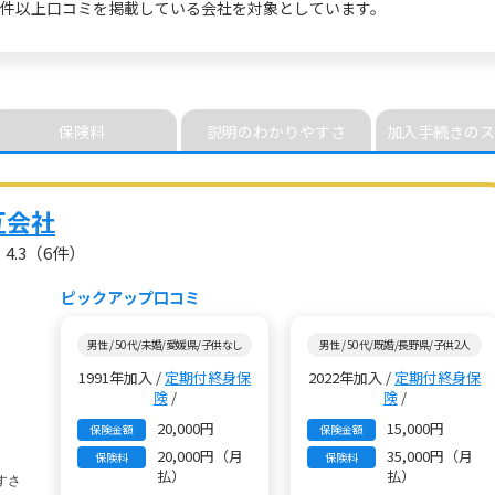
5件以上
口コミを掲載している会社を対象としています。
保険料
説明の
わかりやすさ
加入手続きの
ス
互会社
4.3
（6件）
ピックアップ口コミ
男性 / 50代/未婚/愛媛県/子供なし
男性 / 50代/既婚/長野県/子供2人
1991年加入 /
定期付終身保
2022年加入 /
定期付終身保
険
/
険
/
20,000円
15,000円
保険金額
保険金額
20,000円（月
35,000円（月
保険料
保険料
払）
払）