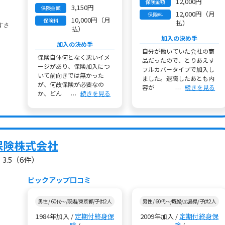
12,000円
保険金額
3,150円
保険金額
12,000円（月
保険料
10,000円（月
保険料
払）
払）
加入の決め手
加入の決め手
自分が働いていた会社の商
保険自体何となく悪いイメ
品だったので、とりあえす
ージがあり、保険加入につ
フルカバータイプで加入し
いて前向きでは無かった
ました。退職したあとも内
が、何故保険が必要なの
容が
続きを見る
か、どん
続きを見る
保険株式会社
3.5
（6件）
ピックアップ口コミ
男性 / 60代～/既婚/東京都/子供2人
男性 / 60代～/既婚/広島県/子供2人
1984年加入 /
定期付終身保
2009年加入 /
定期付終身保