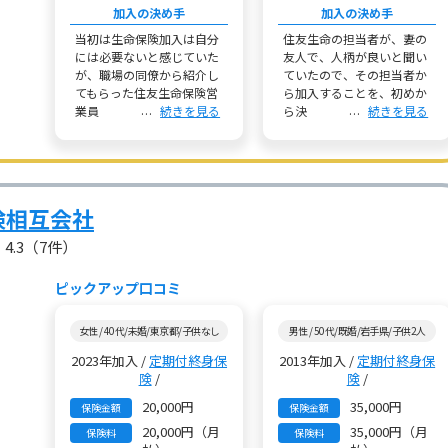
加入の決め手
加入の決め手
当初は生命保険加入は自分
住友生命の担当者が、妻の
には必要ないと感じていた
友人で、人柄が良いと聞い
が、職場の同僚から紹介し
ていたので、その担当者か
てもらった住友生命保険営
ら加入することを、初めか
業員
続きを見る
ら決
続きを見る
険相互会社
4.3
（7件）
ピックアップ口コミ
女性 / 40代/未婚/東京都/子供なし
男性 / 50代/既婚/岩手県/子供2人
2023年加入 /
定期付終身保
2013年加入 /
定期付終身保
険
/
険
/
20,000円
35,000円
保険金額
保険金額
20,000円（月
35,000円（月
保険料
保険料