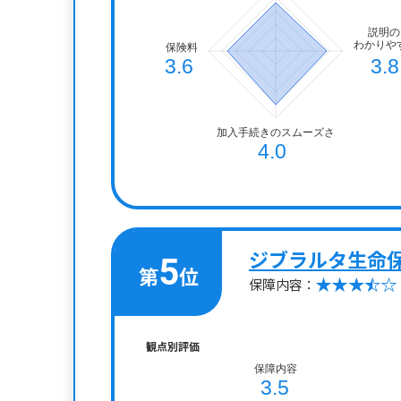
ジブラルタ生命
5
第
位
保障内容：
観点別評価