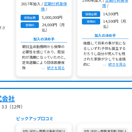
1990年加入 /
定期付終身保
2017年加入 /
定期付終身保
険
/
険
/
14,500円
保険金額
5,000,000円
保険金額
14,500円（月
保険料
24,000円（月
保険料
払）
払）
加入の決め手
加入の決め手
結婚して将来の事が気にな
朝日生命勤務時から保障の
るしいずれ子供も誕生する
必要性を感じており、既契
だろうし自分が死んでも残
約が満期になっていたのと,
された家族が少しでも金銭
定年退職により団体医療保
的に
続きを見る
険
続きを見る
式会社
3.3
（12件）
ピックアップ口コミ
女性 / 60代～/既婚/北海道/子供2人
女性 / 60代～/既婚/東京都/子供1人