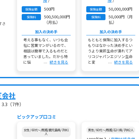
険
/
険
/
500円
50,000,000円
保険金額
保険金額
500,500,000円
50,000円（月
保険料
保険料
（月払）
払）
加入の決め手
加入の決め手
考える事もなく、いつも会
もともと保険に加入するつ
社に営業マンがいるので、
もりはなかった決め手とい
相談は簡単で入るものだと
うより東邦生命が潰れてア
思っていました。だから特
リコジャパンエジソン生命
に悩
続きを見る
と変
続きを見る
互会社
3.3
（7件）
ピックアップ口コミ
女性 / 60代～/既婚/鹿児島県/子供1
男性 / 60代～/既婚/石川県/子供2人
人