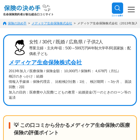
生命保険契約者が創る総合口コミサイト
口コミを探す
保険の決め手
メディケア生命保険株式会社
メディケア生命保険株式会社（2013年加入/医
女性 / 30代 / 既婚 / 広島県 / 子供2人
専業主婦・主夫/年収：500～599万円/4年制大学卒/同居家族：配
偶者,子ども
メディケア生命保険株式会社
2013年加入 / 医療保険 / 保険金額： 10,000円 / 保険料： 4,678円（月払）
検討のきっかけ：結婚
情報入手媒体：保険代理店 、 比較検討社数：1社 、 検討期間：～3か月 、 面談
回数：2回
加入の目的：医療費や入院費/こどもの教育・結婚資金/万一のときのローン等の
返済
💡 この口コミから分かるメディケア生命保険の医療
保険の評価ポイント