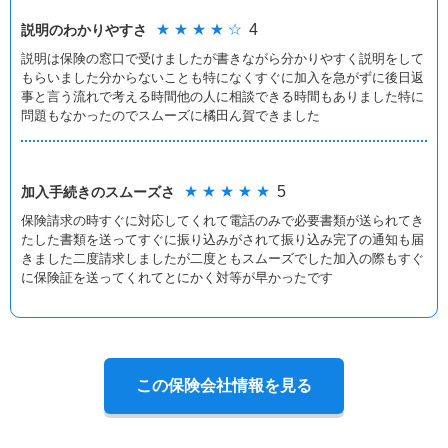
★ ★ ★ ★ ☆
4
説明のわかりやすさ
説明は保険の窓口で受けましたが書きながら分かりやすく説明をして
もらいました分からないことも特になくすぐに加入を急がずに後日返
事と言う流れで考える時間他の人に相談できる時間もありました特に
問題もなかったのでスムーズに橘田ん賀できました
★ ★ ★ ★ ★
5
加入手続きの
スムーズさ
保険請求の時すぐに対応してくれて電話のみで必要書類が送られてき
たした書類を送ってすぐに振り込みがされて振り込み完了の通知も届
きました二度請求しましたが二度ともスムーズでした加入の際もすぐ
に保険証を送ってくれてとにかく対等が早かったです
この保険会社情報を見る