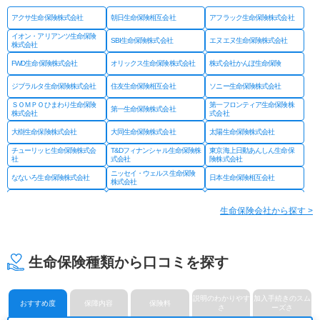
アクサ生命保険株式会社
朝日生命保険相互会社
アフラック生命保険株式会社
イオン・アリアンツ生命保険
SBI生命保険株式会社
エヌエヌ生命保険株式会社
株式会社
FWD生命保険株式会社
オリックス生命保険株式会社
株式会社かんぽ生命保険
ジブラルタ生命保険株式会社
住友生命保険相互会社
ソニー生命保険株式会社
ＳＯＭＰＯひまわり生命保険
第一フロンティア生命保険株
第一生命保険株式会社
株式会社
式会社
大樹生命保険株式会社
大同生命保険株式会社
太陽生命保険株式会社
チューリッヒ生命保険株式会
T&Dフィナンシャル生命保険株
東京海上日動あんしん生命保
社
式会社
険株式会社
ニッセイ・ウェルス生命保険
なないろ生命保険株式会社
日本生命保険相互会社
株式会社
ネオファースト生命保険株式
フコクしんらい生命保険株式
はなさく生命保険株式会社
会社
会社
生命保険会社から探す >
プルデンシャル ジブラルタ
プルデンシャル生命保険株式
富国生命保険相互会社
ファイナンシャル生命保険株
会社
式会社
マニュライフ生命保険株式会
三井住友海上あいおい生命保
三井住友海上プライマリー生
社
険株式会社
命保険株式会社
生命保険種類から口コミを探す
メットライフ生命保険株式会
みどり生命保険株式会社
明治安田生命保険相互会社
社
ライフネット生命保険株式会
メディケア生命保険株式会社
楽天生命保険株式会社
社
説明のわかりやす
加入手続きのスム
おすすめ度
保障内容
保険料
さ
ーズさ