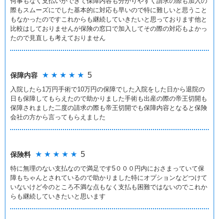
何事もなく支払いができて保障内容も分かりやすく請求の際も加入の
際もスムーズにでした基本的に対応も早いので特に難しいと思うこと
もなかったのですこれからも継続していきたいと思っております他と
比較はしておりませんが保険の窓口で加入してその際の対応もよかっ
たので見直しも考えておりません
★ ★ ★ ★ ★
5
保障内容
入院したら1万円手術で10万円の保障でした入院をした日から退院の
日も保障してもらえたので助かりました手術も出産の際の帝王切開も
保障されました二度の請求の際も帝王切開でも保障内容となると保険
会社の方から言ってもらえました
★ ★ ★ ★ ★
5
保険料
特に無理のない支払なので満足です5０００円内におさまっていて保
障もちゃんとされているので助かりました特にオプションなどつけて
いないけど今のところ不満な点もなく支払も困難ではないのでこれか
らも継続していきたいと思います