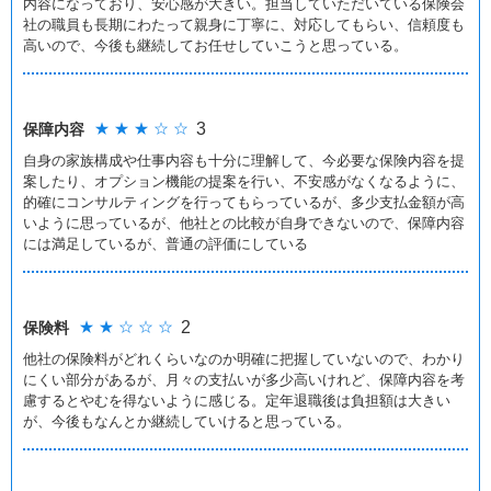
内容になっており、安心感が大きい。担当していただいている保険会
社の職員も長期にわたって親身に丁寧に、対応してもらい、信頼度も
高いので、今後も継続してお任せしていこうと思っている。
★ ★ ★ ☆ ☆
3
保障内容
自身の家族構成や仕事内容も十分に理解して、今必要な保険内容を提
案したり、オプション機能の提案を行い、不安感がなくなるように、
的確にコンサルティングを行ってもらっているが、多少支払金額が高
いように思っているが、他社との比較が自身できないので、保障内容
には満足しているが、普通の評価にしている
★ ★ ☆ ☆ ☆
2
保険料
他社の保険料がどれくらいなのか明確に把握していないので、わかり
にくい部分があるが、月々の支払いが多少高いけれど、保障内容を考
慮するとやむを得ないように感じる。定年退職後は負担額は大きい
が、今後もなんとか継続していけると思っている。