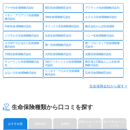
アクサ生命保険株式会社
朝日生命保険相互会社
アフラック生命保険株式会社
イオン・アリアンツ生命保険
SBI生命保険株式会社
エヌエヌ生命保険株式会社
株式会社
FWD生命保険株式会社
オリックス生命保険株式会社
株式会社かんぽ生命保険
ジブラルタ生命保険株式会社
住友生命保険相互会社
ソニー生命保険株式会社
ＳＯＭＰＯひまわり生命保険
第一フロンティア生命保険株
第一生命保険株式会社
株式会社
式会社
大樹生命保険株式会社
大同生命保険株式会社
太陽生命保険株式会社
チューリッヒ生命保険株式会
T&Dフィナンシャル生命保険株
東京海上日動あんしん生命保
社
式会社
険株式会社
ニッセイ・ウェルス生命保険
なないろ生命保険株式会社
日本生命保険相互会社
株式会社
ネオファースト生命保険株式
フコクしんらい生命保険株式
はなさく生命保険株式会社
会社
会社
生命保険会社から探す >
プルデンシャル ジブラルタ
プルデンシャル生命保険株式
富国生命保険相互会社
ファイナンシャル生命保険株
会社
式会社
マニュライフ生命保険株式会
三井住友海上あいおい生命保
三井住友海上プライマリー生
社
険株式会社
命保険株式会社
生命保険種類から口コミを探す
メットライフ生命保険株式会
みどり生命保険株式会社
明治安田生命保険相互会社
社
ライフネット生命保険株式会
メディケア生命保険株式会社
楽天生命保険株式会社
社
説明のわかりやす
加入手続きのスム
おすすめ度
保障内容
保険料
さ
ーズさ