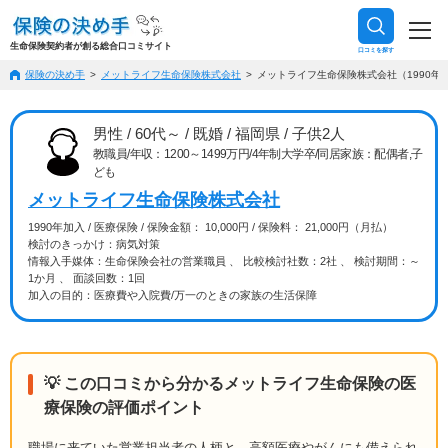
生命保険契約者が創る総合口コミサイト
口コミを探す
保険の決め手
メットライフ生命保険株式会社
メットライフ生命保険株式会社（1990年加入
男性 / 60代～ / 既婚 / 福岡県 / 子供2人
教職員/年収：1200～1499万円/4年制大学卒/同居家族：配偶者,子
ども
メットライフ生命保険株式会社
1990年加入 / 医療保険 / 保険金額： 10,000円 / 保険料： 21,000円（月払）
検討のきっかけ：病気対策
情報入手媒体：生命保険会社の営業職員 、 比較検討社数：2社 、 検討期間：～
1か月 、 面談回数：1回
加入の目的：医療費や入院費/万一のときの家族の生活保障
💡 この口コミから分かるメットライフ生命保険の医
療保険の評価ポイント
職場に来ていた営業担当者の人柄と、高額医療やがんにも備えられ