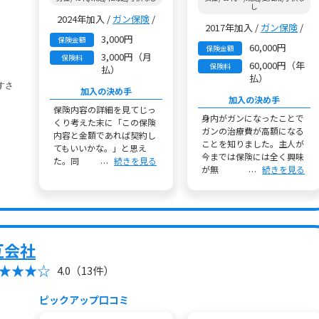
し
2024年加入 /
ガン保険
/
2017年加入 /
ガン保険
/
3,000円
保険金額
60,000円
保険金額
3,000円（月
保険料
60,000円（年
保険料
払）
払）
加入の決め手
加入の決め手
保険内容の詳細を見てじっ
身内がガンになったことで
くり考えた末に「この保険
ガンの治療費が高額になる
内容と金額であれば契約し
ことを知りました。主人が
てもいいかな。」と思え
今までは保険には全く興味
た。同
続きを見る
が無
続きを見る
互会社
4.0
（13件）
ピックアップ口コミ