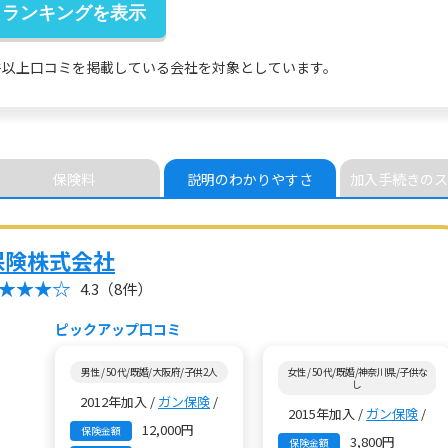
件以上
口コミを掲載している会社を対象としています。
保険料
説明の
わかりやすさ
加入手続きの
ス
保険株式会社
4.3
（8件）
ピックアップ口コミ
男性 / 50代/既婚/大阪府/子供2人
女性 / 50代/既婚/神奈川県/子供な
し
2012年加入 /
ガン保険
/
2015年加入 /
ガン保険
/
12,000円
保険金額
3,800円
保険金額