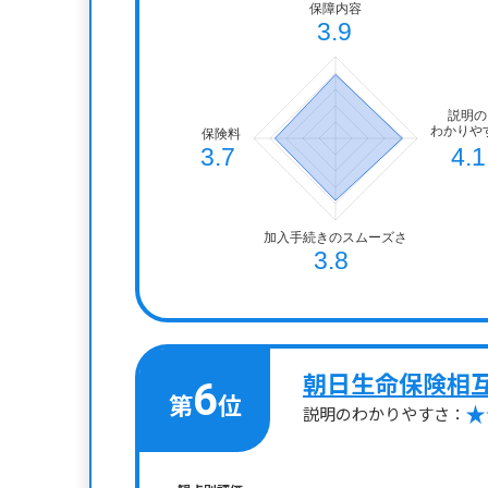
朝日生命保険相
6
第
位
説明のわかりやすさ：