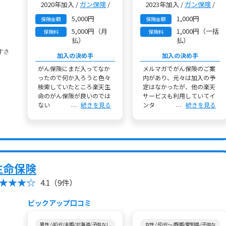
2020年加入 /
ガン保険
/
2023年加入 /
ガン保険
/
5,000円
1,000円
保険金額
保険金額
5,000円（月
1,000円（一括
保険料
保険料
払）
払）
加入の決め手
加入の決め手
がん保険にまだ入ってなか
メルマガでがん保険のご案
ったので何か入ろうと色々
内があり、元々は加入の予
検索していたところ楽天生
定はなかったが、他の楽天
命のがん保険が良いのでは
サービスも利用していてイ
ない
続きを見る
ンタ
続きを見る
生命保険
4.1
（9件）
ピックアップ口コミ
男性 / 40代/未婚/北海道/子供なし
女性 / 60代～/既婚/愛知県/子供な