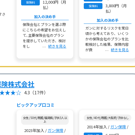
12,000円（月
保険料
3,800円（月
保険料
払）
払）
加入の決め手
加入の決め手
保険会社とプランを選ぶ際
ガンに対するリスクを常日
にこちらの希望をお伝えし
頃から考えており、いくつ
て､主要保険会社のプラン
かの保険会社のプランを比
を提示していただき、検討
較検討した結果、保障内容
をし
続きを見る
が良
続きを見る
保険株式会社
4.3
（17件）
ピックアップ口コミ
女性 / 50代/既婚/福岡県/子供3人以
女性 / 40代/既婚/大阪府/子供なし
上
2014年加入 /
ガン保険
/
2023年加入 /
ガン保険
/