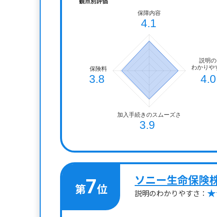
観点別評価
ソニー生命保険
7
第
位
説明のわかりやすさ：