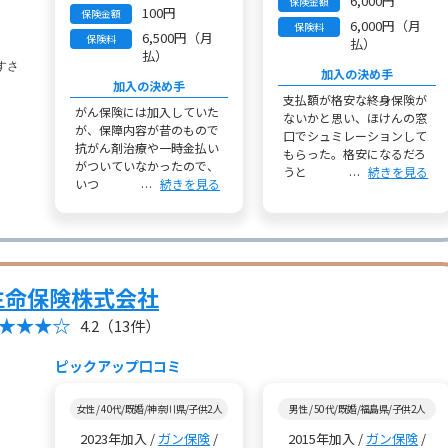
6,000円
保険金額
100円
保険金額
6,000円（月
保険料
6,500円（月
保険料
払）
払）
加入の決め手
加入の決め手
支払額が格安な終身保険が
がん保険には加入していた
ないかと思い、ほけんの窓
が、保障内容が昔のもので
口でシュミレーションして
抗がん剤治療や一時金払い
もらった。格安になるだろ
がついていなかったので、
うと
続きを見る
いつ
続きを見る
生命保険株式会社
4.2
（13件）
ピックアップ口コミ
女性 / 40代/既婚/神奈川県/子供2人
男性 / 50代/既婚/福島県/子供2人
2023年加入 /
ガン保険
/
2015年加入 /
ガン保険
/