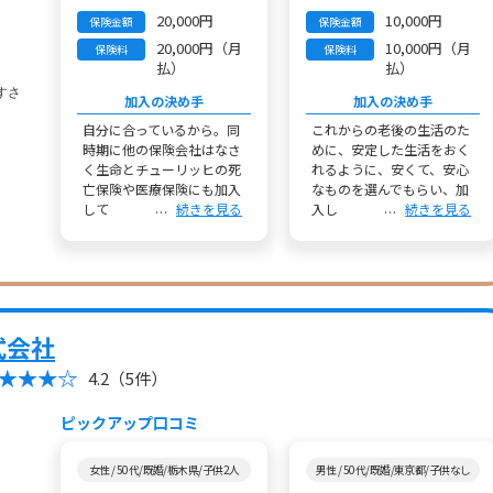
20,000円
10,000円
保険金額
保険金額
20,000円（月
10,000円（月
保険料
保険料
払）
払）
加入の決め手
加入の決め手
自分に合っているから。同
これからの老後の生活のた
時期に他の保険会社はなさ
めに、安定した生活をおく
く生命とチューリッヒの死
れるように、安くて、安心
亡保険や医療保険にも加入
なものを選んでもらい、加
して
続きを見る
入し
続きを見る
式会社
4.2
（5件）
ピックアップ口コミ
女性 / 50代/既婚/栃木県/子供2人
男性 / 50代/既婚/東京都/子供なし