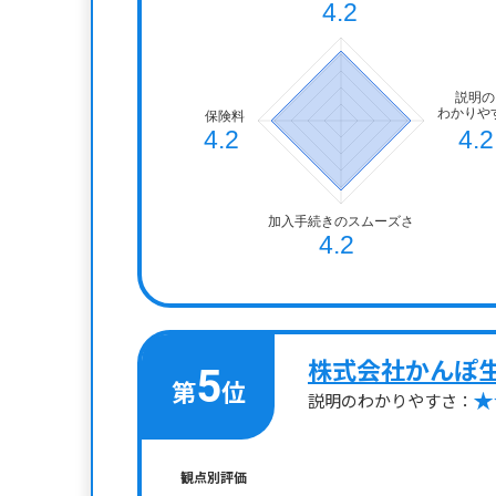
株式会社かんぽ
5
第
位
説明のわかりやすさ：
観点別評価