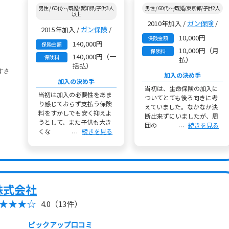
男性 / 60代～/既婚/愛知県/子供3人
男性 / 60代～/既婚/東京都/子供2人
以上
2010年加入 /
ガン保険
/
2015年加入 /
ガン保険
/
10,000円
保険金額
140,000円
保険金額
10,000円（月
保険料
140,000円（一
保険料
払）
括払）
加入の決め手
加入の決め手
当初は、生命保険の加入に
当初は加入の必要性をあま
ついてとても後ろ向きに考
り感じておらず支払う保険
えていました。なかなか決
料をすかしでも安く抑えよ
断出来ずにいましたが、周
うとして、また子供も大き
囲の
続きを見る
くな
続きを見る
株式会社
4.0
（13件）
ピックアップ口コミ