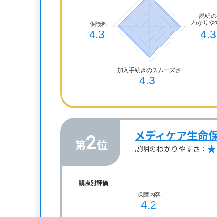
メディケア生命
2
第
位
説明のわかりやすさ：
観点別評価