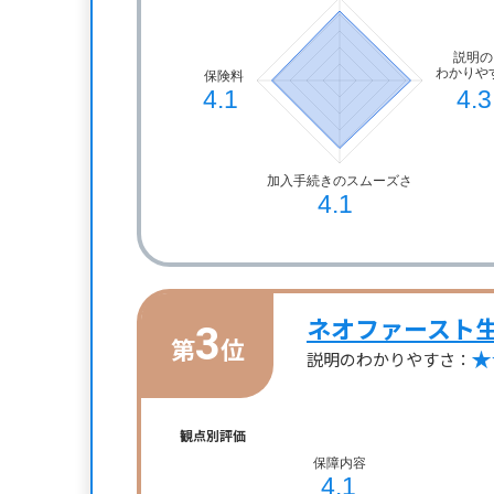
ネオファースト
3
第
位
説明のわかりやすさ：
観点別評価