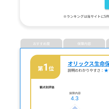
※ランキングは当サイトに5
おすすめ度
保障内容
オリックス生命
1
第
位
説明のわかりやすさ：
観点別評価