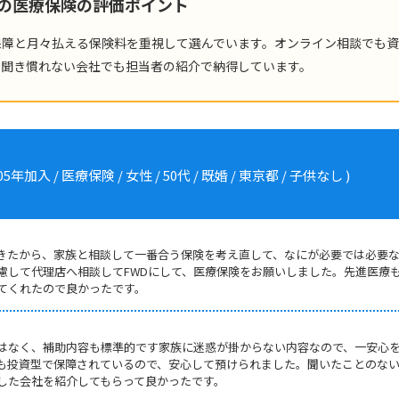
険の医療保険の評価ポイント
保障と月々払える保険料を重視して選んでいます。オンライン相談でも
、聞き慣れない会社でも担当者の紹介で納得しています。
入 / 医療保険 / 女性 / 50代 / 既婚 / 東京都 / 子供なし )
きたから、家族と相談して一番合う保険を考え直して、なにが必要では必要
慮して代理店へ相談してFWDにして、医療保険をお願いしました。先進医療
てくれたので良かったです。
はなく、補助内容も標準的です家族に迷惑が掛からない内容なので、一安心
も投資型で保障されているので、安心して預けられました。聞いたことのな
した会社を紹介してもらって良かったです。