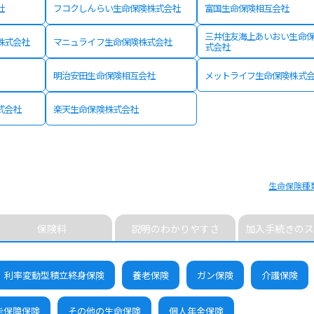
社
フコクしんらい生命保険株式会社
富国生命保険相互会社
三井住友海上あいおい生命
株式会社
マニュライフ生命保険株式会社
式会社
明治安田生命保険相互会社
メットライフ生命保険株式
式会社
楽天生命保険株式会社
生命保険種
保険料
説明のわかりやすさ
加入手続きのス
利率変動型積立終身保険
養老保険
ガン保険
介護保険
能保障保険
その他の生命保険
個人年金保険