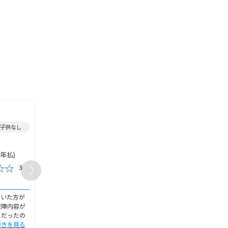
2021年加入/
医療保険
/
2022年加入/
医療保険
/
/子供なし
女性/～20代/既婚/岡山県/子供1人
女性/40代/未婚/秋田県
7,000円
5,000円
保険金額
保険金額
(年払)
60,000円(年払)
7,104円(月
保険料
保険料
3
5
おすすめ度
おすすめ度
加入の決め手
加入の決め手
おいた方が
子供が産まれ、夫婦共に今後のこ
持病があり、保険は高く
保障内容が
とを考えて保険に入ることを決め
が心配で何年も入ってい
ろだったの
ました。金銭的にもそこまで余裕
した。しかし、廻りの人
続きを見る
がある世帯
続きを見る
て、今後の怪
続