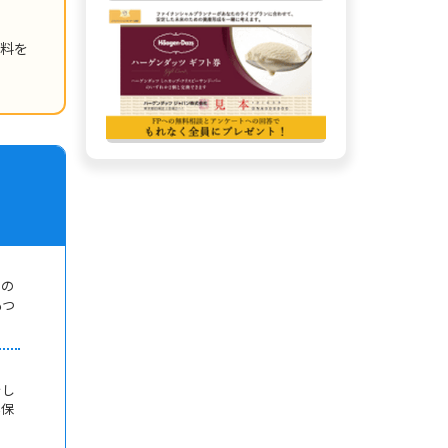
資料を
なの
もつ
をし
い保