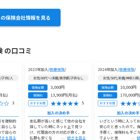
この保険会社情報を見る
険 の口コミ
2023年加入/
医療保険
/
2024年加入/
医療保険
/
府/子供2人
女性/60代～/未婚/東京都/子供なし
女性/50代/未婚/神奈川県
3,000円
10,000円
保険金額
保険金額
(月払)
13,900円(月払)
170,000円
保険料
保険料
3
5
おすすめ度
おすすめ度
加入の決め手
加入の決め手
断を強制的
支払額が高いと感じて他の会社を
いざという時に入って
に自らしな
探していた時にネット上で見つ
安心だと思ったので。
ので自らの
け、代理店の方の対応が良く、支
手厚く、保険料も手ご
続きを見る
払額も安くな
続きを見る
でよいと思