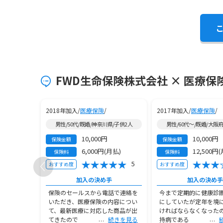
FWD生命保険株式会社 × 医療保
2018年加入/
医療保険
/
2017年加入/
医療保険
/
/子供3人以上
男性/50代/既婚/神奈川県/子供2人
男性/60代～/既婚/大阪
10,000円
10,000円
保険金額
保険金額
月払)
6,000円(月払)
12,500円
保険料
保険料
5
5
おすすめ度
おすすめ度
手
加入の決め手
加入の決め手
パが悪いの
保険のセールスから電話で連絡を
今まで定期的に健康診
したら加入
いただき、医療保険の内容につい
にしていたが定年を境
直したほう
て、最新医療に対応した商品が出
ければならなくなった
続きを見る
てきたので
続きを見る
持病である