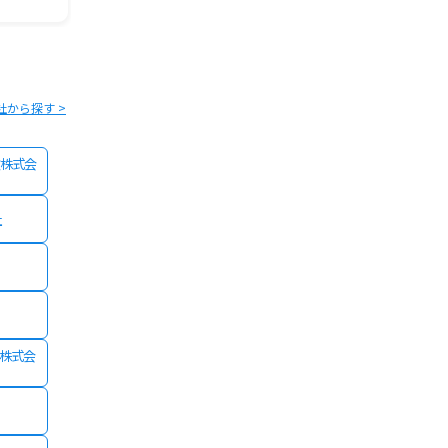
社から探す >
株式会
社
険株式会