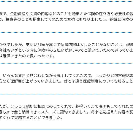
族で、金融資産や投資の内容などのことも踏まえた保険の在り方や必要性の
て、投資先のことも提案してくれたので勉強にもなりましたし、的確に保険
かりでしたが、支払い月額が高くて保障内容は大したことがないことは、理
会社もいざという時に保険料の支払いが遅いのでと聞いていたので迷ってい
は確保できたので良かったです。
、いろんな資料と見合わせながら説明してくれたので、しっかりと内容確認
安なく理解度が上がっていきました。昔とは違う医療制度についても知るこ
たが、けっこう親切に相談にのってくれて、納得いくまで説明もしてくれた
容も掛け金も納得できてスムーズに契約できました。将来を見据えた内容の
てくれて完結することができました。