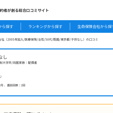
約者が創る総合口コミサイト
から探す
ランキングから探す
生命保険会社から探
社（2005年加入/医療保険/女性/50代/既婚/東京都/子供なし）の口コミ
供なし
4年制大学卒/同居家族：配偶者
払）
月 、 面談回数：2回