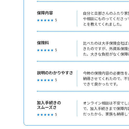
保障内容
自分と旦那さんのふたり家
や相談にものってくださっ
5
★ ★ ★ ★ ★
とを教えてくれました。
保険料
比べたのは大手保険会社ば
きたのですが、外資系保険
5
★ ★ ★ ★ ★
た。大きな負担がなく保障
説明のわかりやすさ
今時の保険内容の必要性を
納得させてくれたので、不
5
★ ★ ★ ★ ★
できて良かったです。
加入手続きの
オンライン相談は不安でし
スムーズさ
で、加入手続きまで保障内
だったから、家族も納得し
5
★ ★ ★ ★ ★