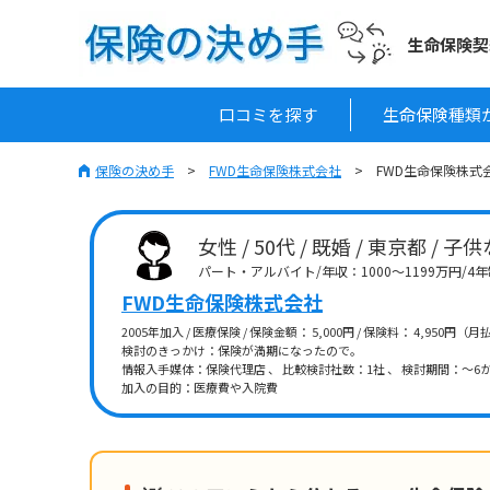
生命保険契
口コミを探す
生命保険種類
保険の決め手
FWD生命保険株式会社
FWD生命保険株式会
女性 / 50代 / 既婚 / 東京都 / 子
パート・アルバイト/年収：1000～1199万円/
FWD生命保険株式会社
2005年加入 / 医療保険 / 保険金額： 5,000円 / 保険料： 4,950円（月
検討のきっかけ：保険が満期になったので。
情報入手媒体：保険代理店 、 比較検討社数：1社 、 検討期間：～6か
加入の目的：医療費や入院費