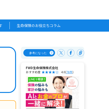
す
生命保険のお役立ちコラム
0
参考になった
FWD生命保険株式会社
おすすめ度
4.0
(
76件
)