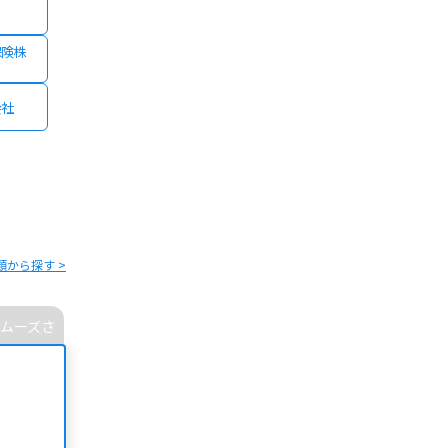
保険株
会社
類から探す >
ムーズさ