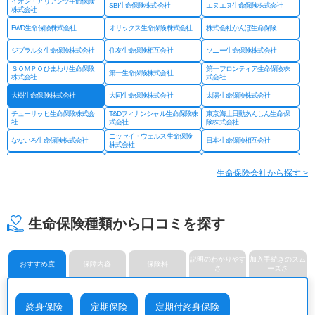
イオン・アリアンツ生命保険
SBI生命保険株式会社
エヌエヌ生命保険株式会社
株式会社
FWD生命保険株式会社
オリックス生命保険株式会社
株式会社かんぽ生命保険
ジブラルタ生命保険株式会社
住友生命保険相互会社
ソニー生命保険株式会社
ＳＯＭＰＯひまわり生命保険
第一フロンティア生命保険株
第一生命保険株式会社
株式会社
式会社
大樹生命保険株式会社
大同生命保険株式会社
太陽生命保険株式会社
チューリッヒ生命保険株式会
T&Dフィナンシャル生命保険株
東京海上日動あんしん生命保
社
式会社
険株式会社
ニッセイ・ウェルス生命保険
なないろ生命保険株式会社
日本生命保険相互会社
株式会社
ネオファースト生命保険株式
フコクしんらい生命保険株式
はなさく生命保険株式会社
会社
会社
生命保険会社から探す >
プルデンシャル ジブラルタ
プルデンシャル生命保険株式
富国生命保険相互会社
ファイナンシャル生命保険株
会社
式会社
マニュライフ生命保険株式会
三井住友海上あいおい生命保
三井住友海上プライマリー生
社
険株式会社
命保険株式会社
生命保険種類から口コミを探す
メットライフ生命保険株式会
みどり生命保険株式会社
明治安田生命保険相互会社
社
ライフネット生命保険株式会
メディケア生命保険株式会社
楽天生命保険株式会社
社
説明のわかりやす
加入手続きのスム
おすすめ度
保障内容
保険料
さ
ーズさ
終身保険
定期保険
定期付終身保険