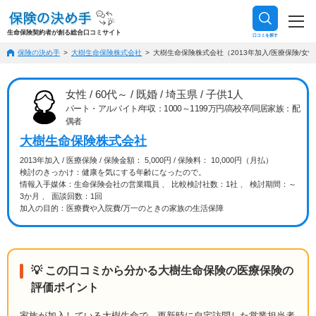
生命保険契約者が創る総合口コミサイト
口コミを探す
保険の決め手
大樹生命保険株式会社
大樹生命保険株式会社（2013年加入/医療保険/女性/
女性 / 60代～ / 既婚 / 埼玉県 / 子供1人
パート・アルバイト/年収：1000～1199万円/高校卒/同居家族：配
偶者
大樹生命保険株式会社
2013年加入 / 医療保険 / 保険金額： 5,000円 / 保険料： 10,000円（月払）
検討のきっかけ：健康を気にする年齢になったので。
情報入手媒体：生命保険会社の営業職員 、 比較検討社数：1社 、 検討期間：～
3か月 、 面談回数：1回
加入の目的：医療費や入院費/万一のときの家族の生活保障
💡 この口コミから分かる大樹生命保険の医療保険の
評価ポイント
家族が加入している大樹生命で、更新時に自宅訪問した営業担当者