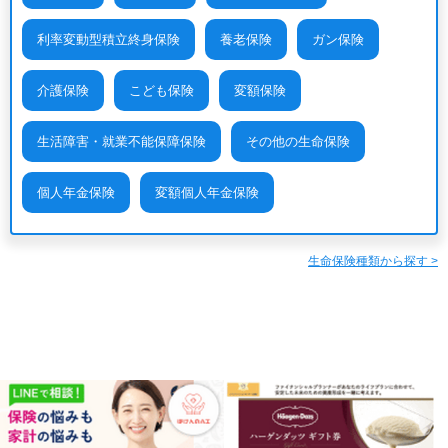
利率変動型積立終身保険
養老保険
ガン保険
介護保険
こども保険
変額保険
生活障害・就業不能保障保険
その他の生命保険
個人年金保険
変額個人年金保険
生命保険種類から探す >