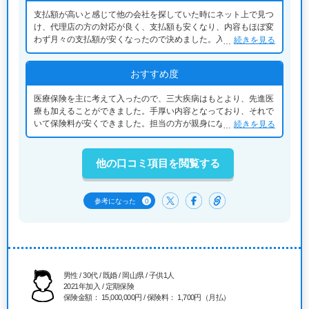
支払額が高いと感じて他の会社を探していた時にネット上で見つ
け、代理店の方の対応が良く、支払額も安くなり、内容もほぼ変
わず月々の支払額が安くなったので決めました。入った翌年に入
続きを見る
院をした時に払ってくれるまでの手続きが簡易で、支払ってくれ
るまでの時間も短く助かりました。
おすすめ度
医療保険を主に考えて入ったので、三大疾病はもとより、先進医
療も加えることができました。手厚い内容となっており、それで
いて保険料が安くできました。担当の方が親身になって相談にの
続きを見る
ってくれたので心強かったです。
他の口コミ項目を閲覧する
0
参考になった
男性 / 30代 / 既婚 / 岡山県 / 子供1人
2021年加入 / 定期保険
保険金額： 15,000,000円 / 保険料： 1,700円（月払）