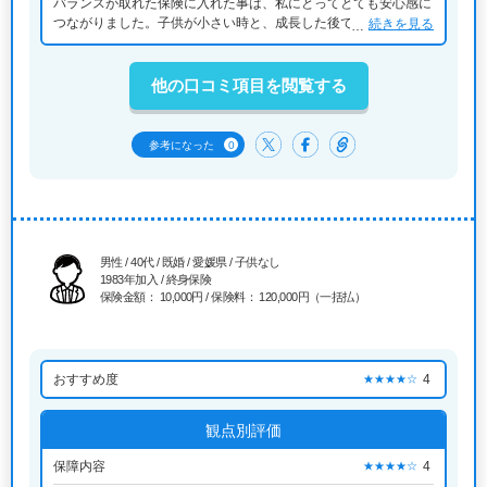
バランスが取れた保険に入れた事は、私にとってとても安心感に
つながりました。子供が小さい時と、成長した後ではお金の回し
続きを見る
方がまた変わってくるので、その時も保険を見直したいと思いま
す。
他の口コミ項目を閲覧する
0
参考になった
男性 / 40代 / 既婚 / 愛媛県 / 子供なし
1983年加入 / 終身保険
保険金額： 10,000円 / 保険料： 120,000円（一括払）
おすすめ度
4
★★★★☆
観点別評価
保障内容
4
★★★★☆