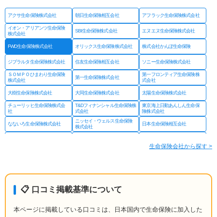
アクサ生命保険株式会社
朝日生命保険相互会社
アフラック生命保険株式会社
イオン・アリアンツ生命保険
SBI生命保険株式会社
エヌエヌ生命保険株式会社
株式会社
FWD生命保険株式会社
オリックス生命保険株式会社
株式会社かんぽ生命保険
ジブラルタ生命保険株式会社
住友生命保険相互会社
ソニー生命保険株式会社
ＳＯＭＰＯひまわり生命保険
第一フロンティア生命保険株
第一生命保険株式会社
株式会社
式会社
大樹生命保険株式会社
大同生命保険株式会社
太陽生命保険株式会社
チューリッヒ生命保険株式会
T&Dフィナンシャル生命保険株
東京海上日動あんしん生命保
社
式会社
険株式会社
ニッセイ・ウェルス生命保険
なないろ生命保険株式会社
日本生命保険相互会社
株式会社
ネオファースト生命保険株式
フコクしんらい生命保険株式
はなさく生命保険株式会社
会社
会社
生命保険会社から探す >
プルデンシャル ジブラルタ
プルデンシャル生命保険株式
富国生命保険相互会社
ファイナンシャル生命保険株
会社
式会社
マニュライフ生命保険株式会
三井住友海上あいおい生命保
三井住友海上プライマリー生
社
険株式会社
命保険株式会社
メットライフ生命保険株式会
みどり生命保険株式会社
明治安田生命保険相互会社
📋 口コミ掲載基準について
社
ライフネット生命保険株式会
メディケア生命保険株式会社
楽天生命保険株式会社
社
本ページに掲載している口コミは、日本国内で生命保険に加入した