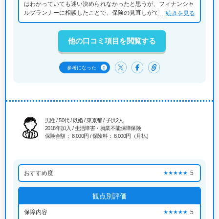
はわかっていても迷い決められなかったと思うが、フィナンシャ
ルプランナーに相談したことで、保険の見直しができ、複数から
続きを見る
比較検討でき、負担なく支払えるプランが選べました プロがか
いにゅして、しっかり、アドバイスをもらえて、満足の行く、内
容になったとおもいます
他の口コミ項目を閲覧する
0
参考になった
男性 / 50代 / 既婚 / 東京都 / 子供2人
2018年加入 / 生活障害・就業不能保障保険
保険金額： 8,000円 / 保険料： 8,000円（月払）
おすすめ度
5
★★★★★
観点別評価
保障内容
5
★★★★★