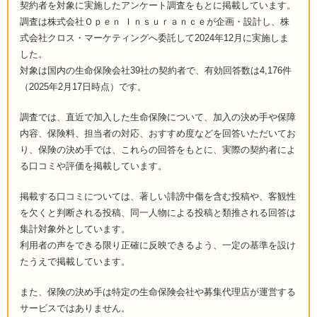
契約者を対象に実施したアンケート調査をもとに掲載しています。
調査は株式会社Ｏｐｅｎ Ｉｎｓｕｒａｎｃｅが企画・設計し、株
式会社クロス・マーケティングへ委託して2024年12月に実施しま
した。
対象は国内の生命保険会社39社の契約者で、有効回答数は4,176件
（2025年2月17日時点）です。
調査では、直近で加入した生命保険について、加入の決め手や保障
内容、保険料、担当者の対応、おすすめ度などを回答いただいてお
り、保険の決め手では、これらの回答をもとに、実際の契約者によ
る口コミや評価を掲載しています。
掲載する口コミについては、著しい誹謗中傷を含む投稿や、客観性
を欠くと判断される投稿、同一人物による投稿と類推される回答は
集計対象外としています。
利用者の声をできる限り正確に反映できるよう、一定の基準を設け
たうえで掲載しています。
また、保険の決め手は特定の生命保険会社や募集代理店が運営する
サービスではありません。