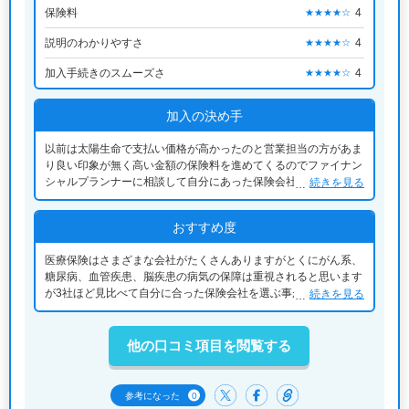
保険料
4
★★★★☆
説明のわかりやすさ
4
★★★★☆
加入手続きのスムーズさ
4
★★★★☆
加入の決め手
以前は太陽生命で支払い価格が高かったのと営業担当の方があま
り良い印象が無く高い金額の保険料を進めてくるのでファイナン
シャルプランナーに相談して自分にあった保険会社を紹介しても
続きを見る
らった。保険の支払いが緩めなので決めた感じです。
おすすめ度
医療保険はさまざまな会社がたくさんありますがとくにがん系、
糖尿病、血管疾患、脳疾患の病気の保障は重視されると思います
が3社ほど見比べて自分に合った保険会社を選ぶ事が大事だと思
続きを見る
いました。自分はファイナンシャルプランナーの方が、担当でし
たが非常に親身になっていろいろプランを作ってもらって大変良
かったと思います。
他の口コミ項目を閲覧する
0
参考になった