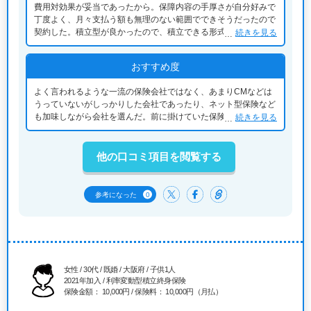
費用対効果が妥当であったから。保障内容の手厚さが自分好みで
丁度よく、月々支払う額も無理のない範囲でできそうだったので
契約した。積立型が良かったので、積立できる形式ものを選ん
続きを見る
だ。足りない分は掛け捨ての商品を別に選択している。
おすすめ度
よく言われるような一流の保険会社ではなく、あまりCMなどは
うっていないがしっかりした会社であったり、ネット型保険など
も加味しながら会社を選んだ。前に掛けていた保険よりは安くな
続きを見る
ったし、内容もよくなったので自分としては満足いく変更だった
と思う。
他の口コミ項目を閲覧する
0
参考になった
女性 / 30代 / 既婚 / 大阪府 / 子供1人
2021年加入 / 利率変動型積立終身保険
保険金額： 10,000円 / 保険料： 10,000円（月払）