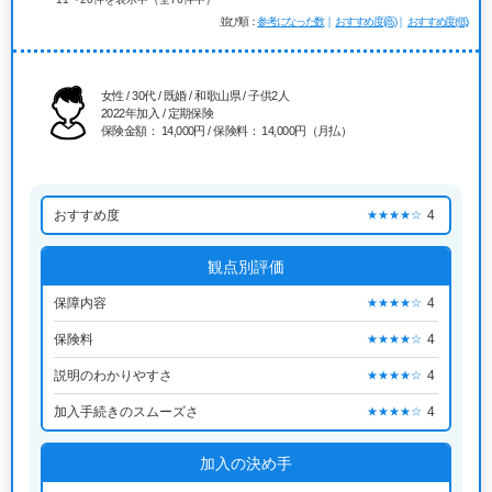
並び順
参考になった数
おすすめ度(高)
おすすめ度(低)
女性 / 30代 / 既婚 / 和歌山県 / 子供2人
2022年加入 / 定期保険
保険金額： 14,000円 / 保険料： 14,000円（月払）
おすすめ度
4
★★★★☆
観点別評価
保障内容
4
★★★★☆
保険料
4
★★★★☆
説明のわかりやすさ
4
★★★★☆
加入手続きのスムーズさ
4
★★★★☆
加入の決め手