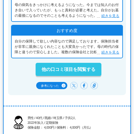
母の病気をきっかけに考えるようになった。今までは知人のお付
き合いで入っていたが、もっと真剣が必要と考えた。自分がお墓
の最後になるのでそのことも考えるようになった。母の病気には
続きを見る
お金がかかったのでそのことも真剣になった。
おすすめ度
自分の保障して欲しい内容なので満足しております。保険担当者
が非常に親身になくれたことも大変良かったです。母の時代の保
障と違うので安心しました。複数の保険会社と比較しましたが一
続きを見る
番手厚い内容となってました。紹介された保障内容にも複数保障
内容を比較
他の口コミ項目を閲覧する
0
参考になった
男性 / 40代 / 既婚 / 埼玉県 / 子供2人
2022年加入 / 定期保険
保険金額： 4,000円 / 保険料： 4,000円（月払）