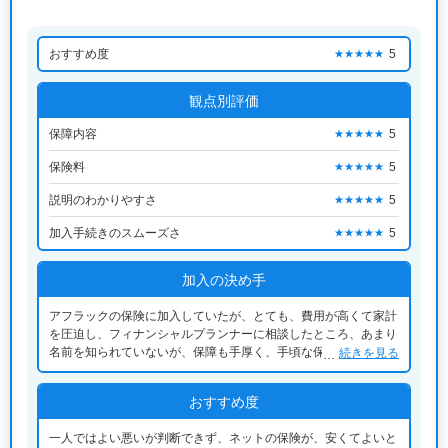
おすすめ度
5
★★★★★
観点別評価
保障内容
5
★★★★★
保険料
5
★★★★★
説明のわかりやすさ
5
★★★★★
加入手続きのスムーズさ
5
★★★★★
加入の決め手
アフラックの保険に加入していたが、とても、費用が高くて家計
を圧迫し、フィナンシャルプランナーに相談したところ、あまり
名前を知られていないが、保障も手厚く、手頃な保険を教えても
続きを見る
らったのがきっかけである ほどよく手厚く保障があり、かつ、
そこまで、家計を圧迫せず、万が一にそなえた保障内容だったの
おすすめ度
で、乗りかける形で検討し、申し込みにいたった
一人ではよい悪いが判断できず、ネットの保険が、安くてよいと