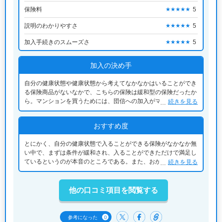
保険料
5
★★★★★
説明のわかりやすさ
5
★★★★★
加入手続きのスムーズさ
5
★★★★★
加入の決め手
自分の健康状態や健康状態から考えてなかなかはいることができ
る保険商品がないなかで、こちらの保険は緩和型の保険だったか
ら。マンションを買うためには、団信への加入がマストだが、自
続きを見る
分の健康状態かりなかなか加入できるところがなくこまっていた
ところ、ようやく見つけることができた。
おすすめ度
とにかく、自分の健康状態で入ることができる保険がなかなか無
い中で、まずは条件が緩和され、入ることができただけで満足し
ているというのが本音のところである。また、おかげで、安心し
続きを見る
てマンションを買うことができた。
他の口コミ項目を閲覧する
0
参考になった