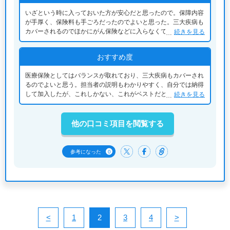
いざという時に入っておいた方が安心だと思ったので。保障内容
が手厚く、保険料も手ごろだったのでよいと思った。三大疾病も
カバーされるのでほかにがん保険などに入らなくてよいのもよか
続きを見る
った。これまでは言っていたがん保険を解約した分、トータルの
保険料も安くなった。
おすすめ度
医療保険としてはバランスが取れており、三大疾病もカバーされ
るのでよいと思う。担当者の説明もわかりやすく、自分では納得
して加入したが、これしかない、これがベストだというほどの思
続きを見る
い入れはないので、「普通」と評価した。
他の口コミ項目を閲覧する
0
参考になった
<
1
2
3
4
>