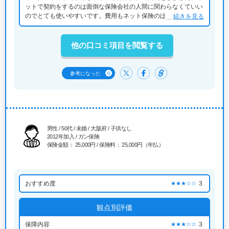
ットで契約をするのは面倒な保険会社の人間に関わらなくていい
のでとても使いやすいです。費用もネット保険のほうが抑えられ
続きを見る
るため、とてもよいと思いました。ただ、全て当たり前にできる
ことなので、特別評価することもありません。「普通」だと思い
ました。
他の口コミ項目を閲覧する
0
参考になった
男性 / 50代 / 未婚 / 大阪府 / 子供なし
2012年加入 / ガン保険
保険金額： 25,000円 / 保険料： 25,000円（年払）
おすすめ度
3
★★★☆☆
観点別評価
保障内容
3
★★★☆☆