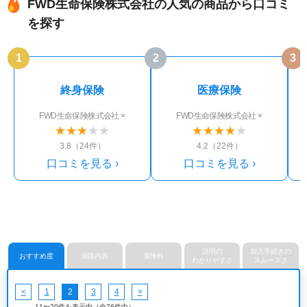
FWD生命保険株式会社の人気の商品から口コミ
を探す
1
2
3
終身保険
医療保険
FWD生命保険株式会社 ×
FWD生命保険株式会社 ×
★
★
★
★
★
★
★
★
★
★
3.8（24件）
4.2（22件）
口コミを見る ›
口コミを見る ›
説明の
加入手続きの
おすすめ度
保障内容
保険料
わかりやすさ
スムーズさ
<
1
2
3
4
>
11〜20件を表示中（全76件中）