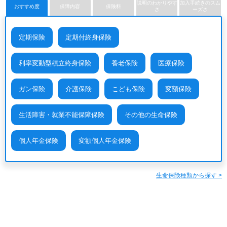
社
説明のわかりやす
加入手続きのスム
おすすめ度
保障内容
保険料
さ
ーズさ
定期保険
定期付終身保険
利率変動型積立終身保険
養老保険
医療保険
ガン保険
介護保険
こども保険
変額保険
生活障害・就業不能保障保険
その他の生命保険
個人年金保険
変額個人年金保険
生命保険種類から探す >