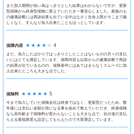
まだ加入期間が短い為はっきりとした結果はわからないですが、更新
型保険から終身型保険に変えていただき一番安心しました。家族のも
の健康診断には再診結果も出ている中はなさく生命上限がそこまで厳
しくなく、すんなり加入出来たこともほっとしています。
★ ★ ★ ★ ☆
4
保障内容
まだ、加入したばかりではっきりとしたことはないものの月々の支払
いにはとても満足しています。保障内容も以前からの健康診断で再診
の結果が出ているものの、保険条件にはあてはまらなくスムーズに加
入出来たところも大きな点でした。
★ ★ ★ ★ ★
5
保険料
今まで加入していた保険会社は終身ではなく、更新型だったため、数
年後には支払い金額が倍になる事を改めて教えていただき、終身保険
なら高年齢まで保険料が変わらないことも大きな点で、自分達の支払
らえる最低限度も設定してもらえたので大変満足しています。