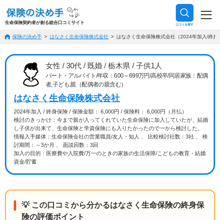
生命保険契約者が創る総合口コミサイト
口コミを探す
保険の決め手
はなさく生命保険株式会社
はなさく生命保険株式会社（2024年加入/終身保
女性 / 30代 / 既婚 / 栃木県 / 子供1人
パート・アルバイト/年収：600～699万円/高校卒/同居家族：配偶
者,子ども,親（配偶者の親含む）
はなさく生命保険株式会社
2024年加入 / 終身保険 / 保険金額： 6,000円 / 保険料： 6,000円（月払）
検討のきっかけ：今まで親が入ってくれていた生命保険に加入していたが、結婚
し子供が出来て、生命保険と学資保険にも入りたかったので一から検討した。
情報入手媒体：生命保険会社の営業職員/友人・知人 、 比較検討社数：3社 、 検
討期間：～3か月 、 面談回数：3回
加入の目的：医療費や入院費/万一のときの家族の生活保障/こどもの教育・結婚
資金/貯蓄
💡 この口コミから分かるはなさく生命保険の終身保
険の評価ポイント