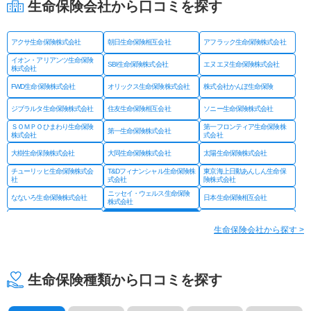
生命保険会社から口コミを探す
アクサ生命保険株式会社
朝日生命保険相互会社
アフラック生命保険株式会社
イオン・アリアンツ生命保険
SBI生命保険株式会社
エヌエヌ生命保険株式会社
株式会社
FWD生命保険株式会社
オリックス生命保険株式会社
株式会社かんぽ生命保険
ジブラルタ生命保険株式会社
住友生命保険相互会社
ソニー生命保険株式会社
ＳＯＭＰＯひまわり生命保険
第一フロンティア生命保険株
第一生命保険株式会社
株式会社
式会社
大樹生命保険株式会社
大同生命保険株式会社
太陽生命保険株式会社
チューリッヒ生命保険株式会
T&Dフィナンシャル生命保険株
東京海上日動あんしん生命保
社
式会社
険株式会社
ニッセイ・ウェルス生命保険
なないろ生命保険株式会社
日本生命保険相互会社
株式会社
ネオファースト生命保険株式
フコクしんらい生命保険株式
はなさく生命保険株式会社
会社
会社
生命保険会社から探す >
プルデンシャル ジブラルタ
プルデンシャル生命保険株式
富国生命保険相互会社
ファイナンシャル生命保険株
会社
式会社
マニュライフ生命保険株式会
三井住友海上あいおい生命保
三井住友海上プライマリー生
社
険株式会社
命保険株式会社
生命保険種類から口コミを探す
メットライフ生命保険株式会
みどり生命保険株式会社
明治安田生命保険相互会社
社
ライフネット生命保険株式会
メディケア生命保険株式会社
楽天生命保険株式会社