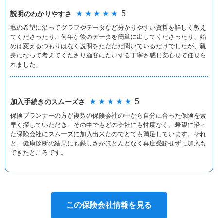
★ ★ ★ ★ ★
5
説明のわかりやすさ
私の希望に沿ってグラフやデータなど分かりやすい資料を詳しく教え
てくださったり、何年か後のデータを簡単に出してくださったり、始
めは変えるつもりはなく説明をただただ聞いているだけでしたが、親
身になって考えてくださり顧客にたいする丁寧さ感じ安心せて任せら
れました。
★ ★ ★ ★ ★
5
加入手続きの
スムーズさ
保険プランナーの方が複数の保険会社の中から自分に合った保険を素
早く探していただき、その中でもどの会社にも忖度なく。希望に沿っ
た保険会社にスムーズに加入出来たのでとても満足しています。それ
と、健康診断の結果にも厳しさがほとんどなく再度受診せずに加入も
できたところです。
この保険会社情報を見る