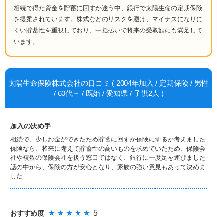
相続で得た資金を貯蓄に回すか迷う中、銀行で太陽生命の定期保険
を提案されています。株式などのリスクを避け、マイナスになりに
くい貯蓄性を重視しており、一括払いで将来の受取額にも満足して
います。
太陽生命保険株式会社の口コミ ( 2004年加入 / 定期保険 / 男性
/ 60代～ / 既婚 / 愛知県 / 子供2人 )
加入の決め手
相続で、少しお金ができたため貯蓄に回すか保険にするか考えました
保険なら、将来に備えて貯蓄性の高いものを求めていたため、保険会
社や複数の保険会社を扱う窓口ではなく、銀行に一度足を運びました
話の中から、保険の方が安心となり、家族の強い意見もあって決めま
した
★ ★ ★ ★ ★
5
おすすめ度