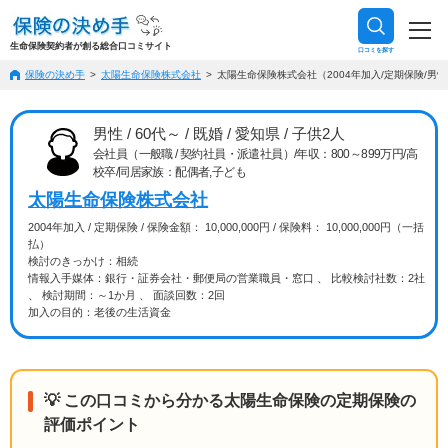
生命保険契約者が創る総合口コミサイト
口コミを探す
保険の決め手
太陽生命保険株式会社
太陽生命保険株式会社（2004年加入/定期保険/男性/
男性 / 60代～ / 既婚 / 愛知県 / 子供2人
会社員（一般職 / 契約社員・派遣社員）/年収：800～899万円/高
校卒/同居家族：配偶者,子ども
太陽生命保険株式会社
2004年加入 / 定期保険 / 保険金額： 10,000,000円 / 保険料： 10,000,000円（一括
払）
検討のきっかけ：相続
情報入手媒体：銀行・証券会社・郵便局の営業職員・窓口 、 比較検討社数：2社
、 検討期間：～1か月 、 面談回数：2回
加入の目的：老後の生活資金
💡 この口コミから分かる太陽生命保険の定期保険の
評価ポイント