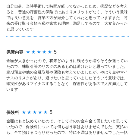
自分自身、当時手術して時間が経ってなかったため、病歴などを考え
ると、普通の貯蓄性の保険ではあまりメリットがなく、そういう意味
では良い意見を、営業の方が紹介してくれたと思っていますまた、将
来の受け取り金額も私や家族も理解し満足してるので、大変良かった
と思っています
★ ★ ★ ★ ★
5
保障内容
金額が大きかったので、将来どのように残そうか増やそうか迷ってい
たので、株取引等のリスクのあるものは避けたいと思っていました。
定期預金や他の金融取引や保険も考えていましたが、やはり金やマイ
ナスのリスクがあり、避けたいと思っていましたそういう意味では、
確実性がありマイナスすることなく、貯蓄性があるので大変満足して
います
★ ★ ★ ★ ★
5
保険料
金額はもと決めていたので、そしてそのお金を全て回したいと思って
いたので、保険料については何も思う事はありませんでした。支払い
も、全て預けるつもりだったので、特に不満はありませんでした一括