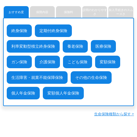
ライフネット生命保険株式会
メディケア生命保険株式会社
楽天生命保険株式会社
社
説明のわかりやす
加入手続きのスム
おすすめ度
保障内容
保険料
さ
ーズさ
終身保険
定期付終身保険
利率変動型積立終身保険
養老保険
医療保険
ガン保険
介護保険
こども保険
変額保険
生活障害・就業不能保障保険
その他の生命保険
個人年金保険
変額個人年金保険
生命保険種類から探す >