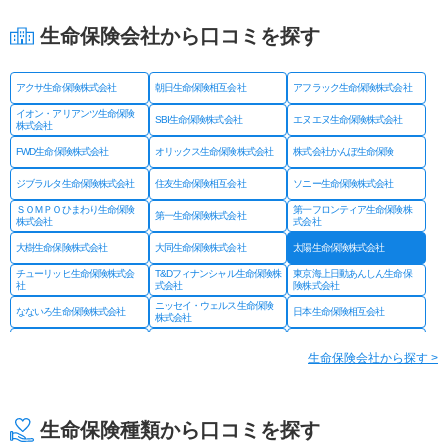
生命保険会社から口コミを探す
アクサ生命保険株式会社
朝日生命保険相互会社
アフラック生命保険株式会社
イオン・アリアンツ生命保険
SBI生命保険株式会社
エヌエヌ生命保険株式会社
株式会社
FWD生命保険株式会社
オリックス生命保険株式会社
株式会社かんぽ生命保険
ジブラルタ生命保険株式会社
住友生命保険相互会社
ソニー生命保険株式会社
ＳＯＭＰＯひまわり生命保険
第一フロンティア生命保険株
第一生命保険株式会社
株式会社
式会社
大樹生命保険株式会社
大同生命保険株式会社
太陽生命保険株式会社
チューリッヒ生命保険株式会
T&Dフィナンシャル生命保険株
東京海上日動あんしん生命保
社
式会社
険株式会社
ニッセイ・ウェルス生命保険
なないろ生命保険株式会社
日本生命保険相互会社
株式会社
ネオファースト生命保険株式
フコクしんらい生命保険株式
はなさく生命保険株式会社
会社
会社
生命保険会社から探す >
プルデンシャル ジブラルタ
プルデンシャル生命保険株式
富国生命保険相互会社
ファイナンシャル生命保険株
会社
式会社
マニュライフ生命保険株式会
三井住友海上あいおい生命保
三井住友海上プライマリー生
社
険株式会社
命保険株式会社
生命保険種類から口コミを探す
メットライフ生命保険株式会
みどり生命保険株式会社
明治安田生命保険相互会社
社