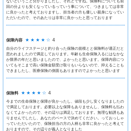
ないということ分かりましたし、それとですね。保険料についても前
回の分よりも安くなっているっていう事について、つきましては非常
に良かったと考えておりますし、担当者の方も優しい親身になってい
ただいたので、そのあたりは非常に良かったと思っております
★ ★ ★ ★ ☆
4
保障内容
自分のライフステージと釣り合った保険の規模とと保険料が適正だと
思われましたので満足しております。年齢も生命保険入るにはなかな
か限界の年だと思いましたので、よかったと思います。保障内容につ
いてもそこまで高い保険金額受け取りもいらないので、抑えることも
できましたし、医療保険の側面もありますのでよかったと思います
★ ★ ★ ★ ☆
4
保険料
今までの生命保険と保障が良かったし、値段も少し安くなりましたの
で満足しております。必要以上な保障もありませんし、保険料も払わ
なくてよかったので、その辺りは満足しております。無理な勧誘もあ
りませんでしたし、あなたのペースで決めてください。っておっしゃ
っていただいたので、保険担当の方の人柄も非常に良かったと考えて
おりますので、その辺りが義人となりました