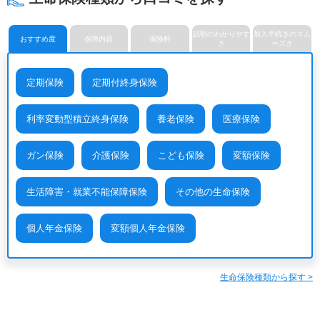
メットライフ生命保険株式会
みどり生命保険株式会社
明治安田生命保険相互会社
社
ライフネット生命保険株式会
メディケア生命保険株式会社
楽天生命保険株式会社
社
説明のわかりやす
加入手続きのスム
おすすめ度
保障内容
保険料
さ
ーズさ
定期保険
定期付終身保険
利率変動型積立終身保険
養老保険
医療保険
ガン保険
介護保険
こども保険
変額保険
生活障害・就業不能保障保険
その他の生命保険
個人年金保険
変額個人年金保険
生命保険種類から探す >