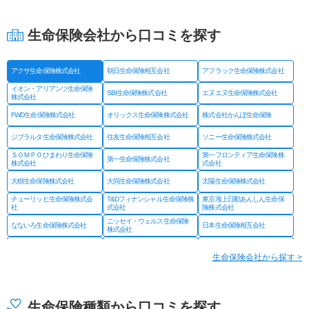
生命保険会社から口コミを探す
アクサ生命保険株式会社
朝日生命保険相互会社
アフラック生命保険株式会社
イオン・アリアンツ生命保険
SBI生命保険株式会社
エヌエヌ生命保険株式会社
株式会社
FWD生命保険株式会社
オリックス生命保険株式会社
株式会社かんぽ生命保険
ジブラルタ生命保険株式会社
住友生命保険相互会社
ソニー生命保険株式会社
ＳＯＭＰＯひまわり生命保険
第一フロンティア生命保険株
第一生命保険株式会社
株式会社
式会社
大樹生命保険株式会社
大同生命保険株式会社
太陽生命保険株式会社
チューリッヒ生命保険株式会
T&Dフィナンシャル生命保険株
東京海上日動あんしん生命保
社
式会社
険株式会社
ニッセイ・ウェルス生命保険
なないろ生命保険株式会社
日本生命保険相互会社
株式会社
ネオファースト生命保険株式
フコクしんらい生命保険株式
はなさく生命保険株式会社
会社
会社
生命保険会社から探す >
プルデンシャル ジブラルタ
プルデンシャル生命保険株式
富国生命保険相互会社
ファイナンシャル生命保険株
会社
式会社
マニュライフ生命保険株式会
三井住友海上あいおい生命保
三井住友海上プライマリー生
社
険株式会社
命保険株式会社
生命保険種類から口コミを探す