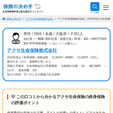
生命保険契約者が創る総合口コミサイト
口コミを探す
保険の決め手
アクサ生命保険株式会社
アクサ生命保険株式会社（2020年加入/終身保険/
男性 / 50代 / 未婚 / 大阪府 / 子供1人
会社員（一般職 / 契約社員・派遣社員）/年収：400～499万円/4年
制大学卒/同居家族：いない（一人暮らし）
アクサ生命保険株式会社
2020年加入 / 終身保険 / 保険金額： 12,000円 / 保険料： 12,000円（月払）
検討のきっかけ：保険料が安いから
情報入手媒体：生命保険会社の営業職員 、 比較検討社数：1社 、 検討期間：～
1か月 、 面談回数：1回
加入の目的：万一のときの家族の生活保障
💡 この口コミから分かるアクサ生命保険の終身保険
の評価ポイント
葬儀費用や家族の生活費、子どもの学費への備えとしてアクサ生命