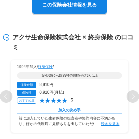
この保険会社情報を見る
アクサ生命保険株式会社 × 終身保険 の口コ
ミ
1994年加入/
終身保険
/
女性/60代～/既婚/神奈川県/子供3人以上
8,910円
保険金額
8,910円(月払)
保険料
5
おすすめ度
加入の決め手
前に加入していた生命保険の担当者や契約内容に不満があ
り、ほかの代理店に見積もりを出していただいた所、
続きを見る