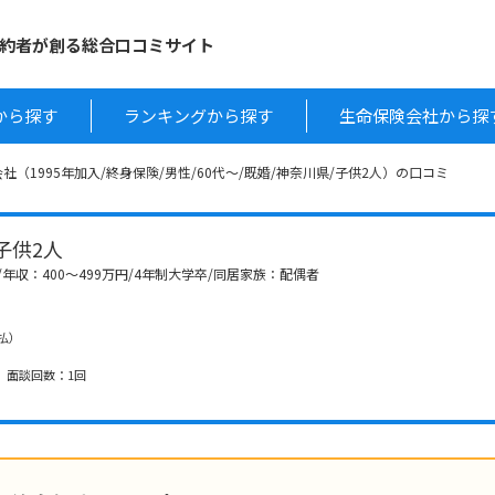
約者が創る総合口コミサイト
から探す
ランキングから探す
生命保険会社から探
（1995年加入/終身保険/男性/60代～/既婚/神奈川県/子供2人）の口コミ
 子供2人
収：400～499万円/4年制大学卒/同居家族：配偶者
月払）
、 面談回数：1回