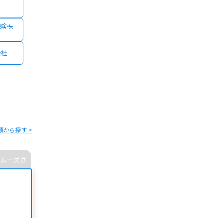
保険株
会社
類から探す >
ムーズさ