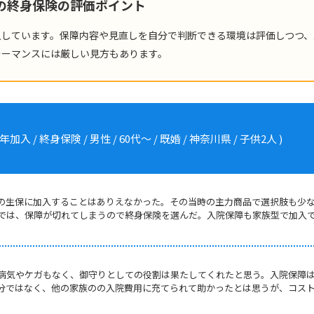
険の終身保険の評価ポイント
入しています。保障内容や見直しを自分で判断できる環境は評価しつつ、
ォーマンスには厳しい見方もあります。
 / 終身保険 / 男性 / 60代～ / 既婚 / 神奈川県 / 子供2人 )
の生保に加入することはありえなかった。その当時の主力商品で選択肢も少
では、保障が切れてしまうので終身保険を選んだ。入院保障も家族型で加入
病気やケガもなく、御守りとしての役割は果たしてくれたと思う。入院保障
分ではなく、他の家族のの入院費用に充てられて助かったとは思うが、コス