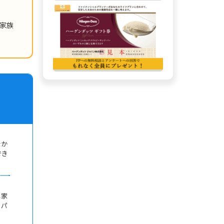
家族
なか
でき
は家
トパ