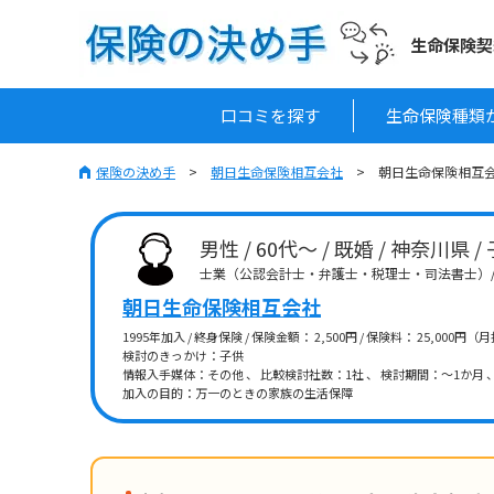
生命保険契
口コミを探す
生命保険種類
保険の決め手
朝日生命保険相互会社
朝日生命保険相互会社
男性 / 60代～ / 既婚 / 神奈川県 /
士業（公認会計士・弁護士・税理士・司法書士）/年
朝日生命保険相互会社
1995年加入 / 終身保険 / 保険金額： 2,500円 / 保険料： 25,000円（
検討のきっかけ：子供
情報入手媒体：その他 、 比較検討社数：1社 、 検討期間：～1か月 
加入の目的：万一のときの家族の生活保障