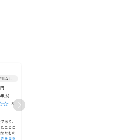
1993年加入/
終身保険
/
2020年加入/
終身保険
/
/子供なし
女性/50代/既婚/福岡県/子供2人
女性/60代～/既婚/東京都
0円
15,000円
12,000,00
保険金額
保険金額
(年払)
15,000円(月払)
14,500円(
保険料
保険料
3
4
おすすめ度
おすすめ度
加入の決め手
加入の決め手
族であり、
母が加入してくれた保険会社で、
朝日生命の営業の人が、
ったことこ
そのまま続けている。特に悩んだ
る会社に営業に来る人で
始めたもの
りはしておらず、見直しの時に年
きり知らない人ではなか
続きを見る
齢や病気の
続きを見る
で、安心でき
続