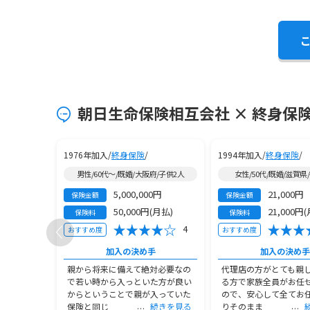
朝日生命保険相互会社 × 終身保険
1976年加入/
終身保険
/
1994年加入/
終身保険
/
/子供なし
男性/60代～/既婚/大阪府/子供2人
女性/50代/既婚/滋賀県
0円
5,000,000円
21,000円
保険金額
保険金額
(年払)
50,000円(月払)
21,000円
保険料
保険料
3
4
おすすめ度
おすすめ度
手
加入の決め手
加入の決め手
の説明、知
親から将来に備えて絶対必要なの
代理店の方がとても親
らのシミュ
で若い時から入っといた方が良い
る方で家族全員がお任
安さと払い
からということで親が入っていた
ので、安心して全てお
続きを見る
保険と同じ
続きを見る
りそのまま