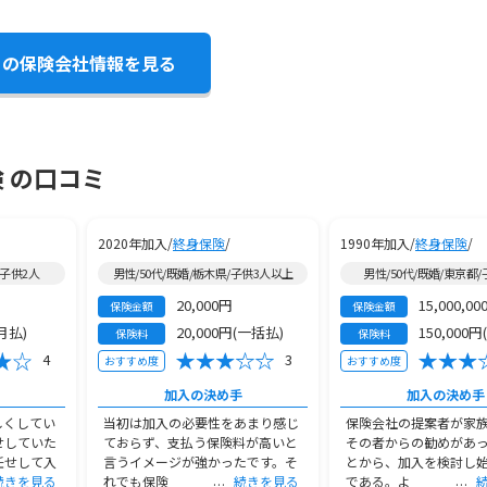
この保険会社情報を見る
 の口コミ
2020年加入/
終身保険
/
1990年加入/
終身保険
/
/子供2人
男性/50代/既婚/栃木県/子供3人以上
男性/50代/既婚/東京都
20,000円
15,000,00
保険金額
保険金額
(月払)
20,000円(一括払)
150,000円
保険料
保険料
4
3
おすすめ度
おすすめ度
加入の決め手
加入の決め手
しくしてい
当初は加入の必要性をあまり感じ
保険会社の提案者が家
せしていた
ておらず、支払う保険料が高いと
その者からの勧めがあ
任せして入
言うイメージが強かったです。そ
とから、加入を検討し
続きを見る
れでも保険
続きを見る
である。よ