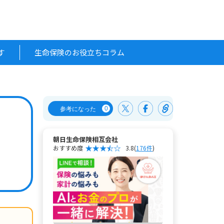
す
生命保険のお役立ちコラム
0
参考になった
朝日生命保険相互会社
おすすめ度
3.8
(
176件
)