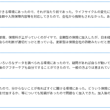
できる環境にあったので、それが当たり前であった。ライフサイクルの変化
金額や入院保障内容等を対応してきたので、会社から強制もされなかった。
。
都度、保険料が上がっていくのがイヤで、全期型の保険に加入したが、日本
、自らの判断が適切だっけと思っている。更新型は保険会社の詐欺みたいだと
いろいろなデータを調べられる環境にあったので、疑問があれば自らが動い
後のアフターケアも自分ですることができたので、一般の方よりは恵まれて
たので、分からないことが有ればすぐに聞ける環境にあった。どういう保険
を付加するか、等についても知識があったので問題なく加入できた。加入後
。