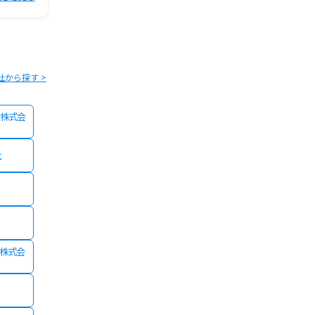
社から探す >
株式会
社
険株式会