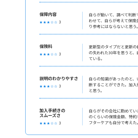
保障内容
自らが動いて、調べて判断
わせて、自らが考えて保険
3
★ ★ ★ ☆ ☆
り参考にはならないと思う
保険料
更新型のタイプだと更新の
の失われた30年を思うと
3
★ ★ ★ ☆ ☆
ている。
説明のわかりやすさ
自らの知識があったのと、
断することができた。加入
3
★ ★ ★ ☆ ☆
と思う。
加入手続きの
自らがその会社に勤めてい
スムーズさ
のくらいの保険金額、特約
フターケアも自分で考えた
3
★ ★ ★ ☆ ☆