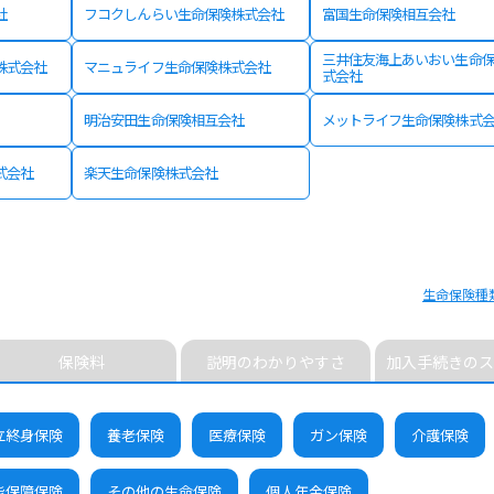
社
フコクしんらい生命保険株式会社
富国生命保険相互会社
三井住友海上あいおい生命
株式会社
マニュライフ生命保険株式会社
式会社
明治安田生命保険相互会社
メットライフ生命保険株式
式会社
楽天生命保険株式会社
生命保険種
保険料
説明のわかりやすさ
加入手続きのス
立終身保険
養老保険
医療保険
ガン保険
介護保険
能保障保険
その他の生命保険
個人年金保険