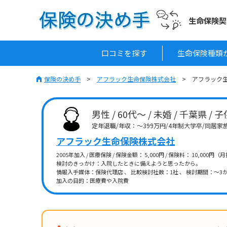
生命保険契
口コミを探す
生命保険種類
保険の決め手
アフラック生命保険株式会社
アフラック生
男性 / 60代～ / 未婚 / 千葉県 /
定年退職/年収：～399万円/4年制大学卒/同居
アフラック生命保険株式会社
2005年加入 / 医療保険 / 保険金額： 5,000円 / 保険料： 10,000円（
検討のきっかけ：入院したときに備えようと思ったから。
情報入手媒体：保険代理店 、 比較検討社数：1社 、 検討期間：～3か
加入の目的：医療費や入院費