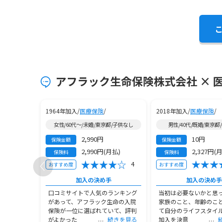
アフラック生命保険株式会社 × 
1964年加入/
医療保険
/
2018年加入/
医療保険
/
/子供なし
女性/60代～/未婚/東京都/子供なし
男性/40代/既婚/東京都
2,990円
10円
保険金額
保険金額
月払)
2,990円(月払)
2,327円(
保険料
保険料
5
4
おすすめ度
おすすめ度
手
加入の決め手
加入の決め手
で結婚をき
口コミサイトで人気のランキング
当初は必要ないかと思
入ろうと思
があって、アフラック生命の入院
家族のこと、年齢のこ
に患った甲
保険が一位に選ばれていて、評判
て自分のライフスタイ
続きを見る
がよかった
続きを見る
加入を決意