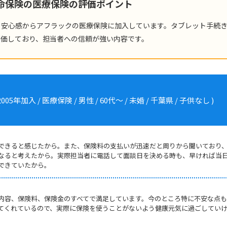
生命保険の医療保険の評価ポイント
る安心感からアフラックの医療保険に加入しています。タブレット手続
評価しており、担当者への信頼が強い内容です。
加入 / 医療保険 / 男性 / 60代～ / 未婚 / 千葉県 / 子供なし )
できると感じたから。また、保険料の支払いが迅速だと周りから聞いており
なると考えたから。実際担当者に電話して面談日を決める時も、早ければ当
できていたから。
内容、保険料、保険金のすべてで満足しています。今のところ特に不安な点
てくれているので、実際に保険を使うことがないよう健康元気に過ごしてい