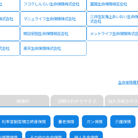
社
フコクしんらい生命保険株式会社
富国生命保険相互会社
三井住友海上あいおい生命
株式会社
マニュライフ生命保険株式会社
式会社
明治安田生命保険相互会社
メットライフ生命保険株式
式会社
楽天生命保険株式会社
生命保険種
保険料
説明のわかりやすさ
加入手続きのス
利率変動型積立終身保険
養老保険
ガン保険
介護保険
能保障保険
その他の生命保険
個人年金保険