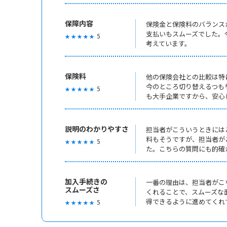
保障内容
保険金と保険料のバランス
支払いもスムーズでした。
5
★ ★ ★ ★ ★
考えています。
保険料
他の保険会社との比較は特
今のところ切り替えるつも
5
★ ★ ★ ★ ★
も大手企業ですから、安心
説明のわかりやすさ
担当者がこういうときには
料もそうですが、担当者が
5
★ ★ ★ ★ ★
た。こちらの質問にも的確
加入手続きの
一番の理由は、担当者がこ
スムーズさ
くれることで、スムーズな
得できるように進めてくれ
5
★ ★ ★ ★ ★