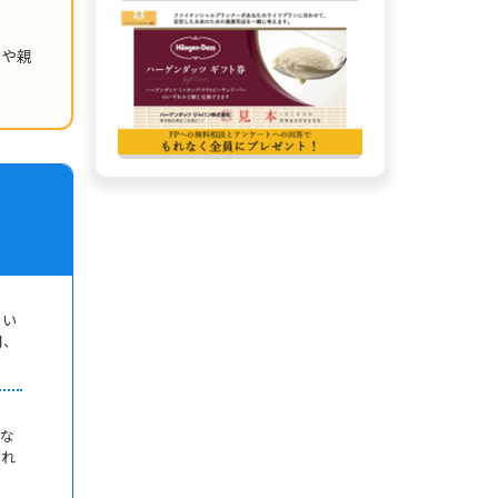
きや親
、い
日、
もな
けれ