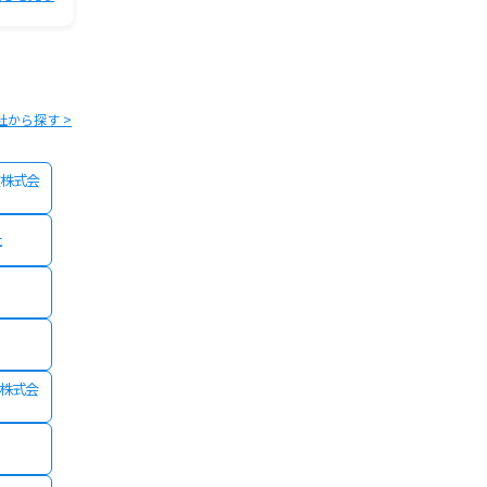
社から探す >
株式会
社
険株式会