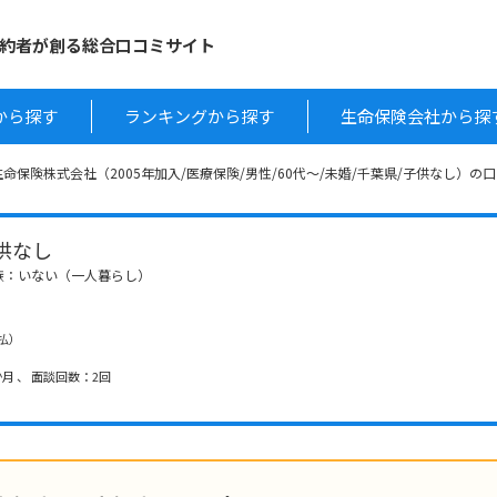
約者が創る総合口コミサイト
から探す
ランキングから探す
生命保険会社から探
命保険株式会社（2005年加入/医療保険/男性/60代～/未婚/千葉県/子供なし）の
 子供なし
家族：いない（一人暮らし）
月払）
月 、 面談回数：2回