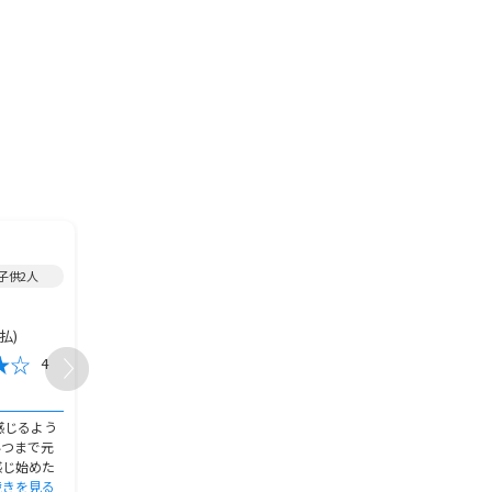
2006年加入/
医療保険
/
2012年加入/
医療保険
/
/子供2人
女性/50代/既婚/東京都/子供2人
女性/60代～/既婚/愛知県
20,000円
5,000円
保険金額
保険金額
月払)
10,000円(月払)
4,800円(月
保険料
保険料
4
4
おすすめ度
おすすめ度
加入の決め手
加入の決め手
感じるよう
私は保険についてよく分からない
他社の医療保険と比較し
いつまで元
ので、主人に保険代理店に一緒に
ラックの方が保障内容、
感じ始めた
ついてきてもらい、これからどの
もに良いと感じたし、が
続きを見る
ような保険
続きを見る
アフラック
続