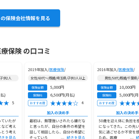
この保険会社情報を見る
医療保険 の口コミ
2019年加入/
医療保険
/
2016年加入/
医療保険
/
/子供2人
女性/60代～/既婚/埼玉県/子供3人以上
男性/50代/既婚/千葉県
5,000円
10,000円
保険金額
保険金額
月払)
6,500円(月払)
5,000円(
保険料
保険料
5
4
おすすめ度
おすすめ度
加入の決め手
加入の決め手
っていたが
最初は、無理強いされたら嫌だな
50歳を迎え体に負担を
となど考え
と思ったが、自分の条件の希望を
になってきた。この先
ルとう考え
話して相談したら、自分の希望に
気に過ごせるか不安を
続きを見る
そっていろ
続きを見る
ため、医療