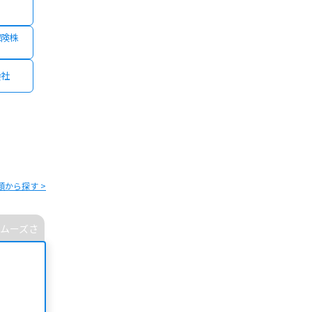
保険株
会社
類から探す >
ムーズさ