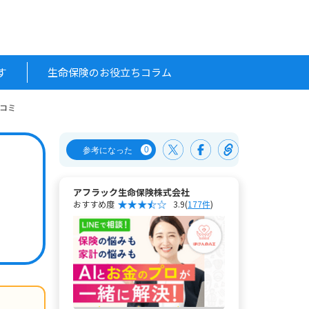
す
生命保険のお役立ちコラム
口コミ
0
参考になった
アフラック生命保険株式会社
おすすめ度
3.9
(
177件
)