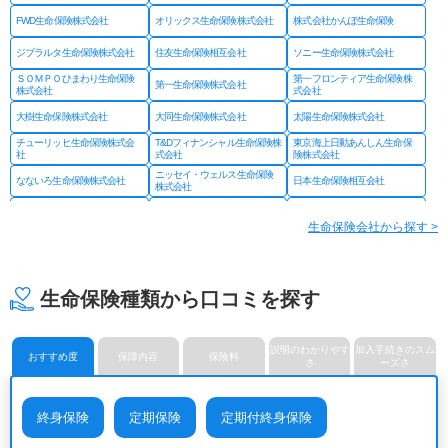
FWD生命保険株式会社
オリックス生命保険株式会社
株式会社かんぽ生命保険
ジブラルタ生命保険株式会社
住友生命保険相互会社
ソニー生命保険株式会社
ＳＯＭＰＯひまわり生命保険
第一フロンティア生命保険株
第一生命保険株式会社
株式会社
式会社
大樹生命保険株式会社
大同生命保険株式会社
太陽生命保険株式会社
チューリッヒ生命保険株式会
T&Dフィナンシャル生命保険株
東京海上日動あんしん生命保
社
式会社
険株式会社
ニッセイ・ウェルス生命保険
なないろ生命保険株式会社
日本生命保険相互会社
株式会社
ネオファースト生命保険株式
フコクしんらい生命保険株式
はなさく生命保険株式会社
会社
会社
生命保険会社から探す >
プルデンシャル ジブラルタ
プルデンシャル生命保険株式
富国生命保険相互会社
ファイナンシャル生命保険株
会社
式会社
マニュライフ生命保険株式会
三井住友海上あいおい生命保
三井住友海上プライマリー生
社
険株式会社
命保険株式会社
生命保険種類から口コミを探す
メットライフ生命保険株式会
みどり生命保険株式会社
明治安田生命保険相互会社
社
ライフネット生命保険株式会
メディケア生命保険株式会社
楽天生命保険株式会社
社
説明のわかりやす
加入手続きのスム
おすすめ度
保障内容
保険料
さ
ーズさ
終身保険
定期保険
定期付終身保険