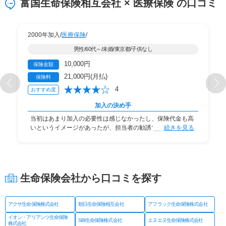
富国生命保険相互会社 × 医療保険 の口コミ
2000年加入/
医療保険
/
男性/60代～/未婚/東京都/子供なし
10,000円
保険金額
21,000円(月払)
保険料
4
おすすめ度
加入の決め手
当初はあまり加入の必要性は感じなかったし、保険代金も高
いというイメージがあったが、担当者の勧誘で話を
続きを見る
生命保険会社から口コミを探す
アクサ生命保険株式会社
朝日生命保険相互会社
アフラック生命保険株式会社
イオン・アリアンツ生命保険
SBI生命保険株式会社
エヌエヌ生命保険株式会社
株式会社