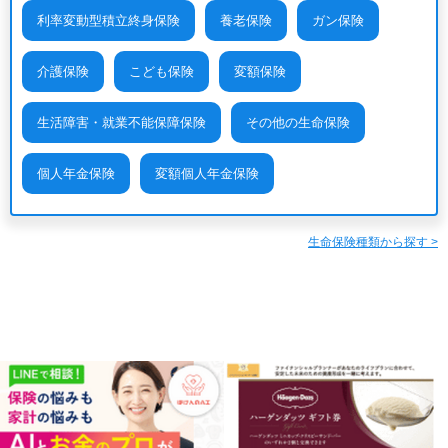
利率変動型積立終身保険
養老保険
ガン保険
介護保険
こども保険
変額保険
生活障害・就業不能保障保険
その他の生命保険
個人年金保険
変額個人年金保険
生命保険種類から探す >