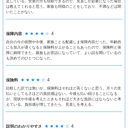
足している。営業の方も信頼できるので、見直しが必要になった場合
は教えてくれると思う。家族も同様のことをしており、不満などは聞
いたことがない。
★ ★ ★ ★ ☆
4
保障内容
自分の今の状態や今後、家族ことも配慮しま保障内容だった。年齢的
にも加入が遅くなると保険料が上がることもあったので、保険料と保
障に納得できた。親族もお世話になっていて、よい話を聞いているの
も決めてのひとつになった。
★ ★ ★ ★ ☆
4
保険料
比較した訳では無いが、保険料はそれほど高くないと思う。月々の支
払いとしてもさほどの負担感はない。今後も払い続けることになる
が、現状や今後を考えたときもそれほど大きな負担にはならないと考
えている。負担感が増してきたら、見直しを考える。
★ ★ ★ ★ ☆
4
説明のわかりやすさ