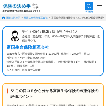
生命保険契約者が創る総合口コミサイト
口コミを探す
保険の決め手
富国生命保険相互会社
富国生命保険相互会社（2021年加入/医療保険/男性/
男性 / 40代 / 既婚 / 岡山県 / 子供2人
会社員（総合職）/年収：600～699万円/大学院修了/同居家族：配
偶者,子ども
富国生命保険相互会社
2021年加入 / 医療保険 / 保険金額： 10,000円 / 保険料： 2,000円（月払）
検討のきっかけ：妻に進められた
情報入手媒体：生命保険会社の営業職員 、 比較検討社数：1社 、 検討期間：～
1か月 、 面談回数：1回
加入の目的：医療費や入院費
💡 この口コミから分かる富国生命保険の医療保険の
評価ポイント
妻の知人である営業担当者から丁寧に説明を受け、保険料に対する