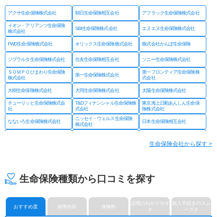
アクサ生命保険株式会社
朝日生命保険相互会社
アフラック生命保険株式会社
イオン・アリアンツ生命保険
SBI生命保険株式会社
エヌエヌ生命保険株式会社
株式会社
FWD生命保険株式会社
オリックス生命保険株式会社
株式会社かんぽ生命保険
ジブラルタ生命保険株式会社
住友生命保険相互会社
ソニー生命保険株式会社
ＳＯＭＰＯひまわり生命保険
第一フロンティア生命保険株
第一生命保険株式会社
株式会社
式会社
大樹生命保険株式会社
大同生命保険株式会社
太陽生命保険株式会社
チューリッヒ生命保険株式会
T&Dフィナンシャル生命保険株
東京海上日動あんしん生命保
社
式会社
険株式会社
ニッセイ・ウェルス生命保険
なないろ生命保険株式会社
日本生命保険相互会社
株式会社
ネオファースト生命保険株式
フコクしんらい生命保険株式
はなさく生命保険株式会社
会社
会社
生命保険会社から探す >
プルデンシャル ジブラルタ
プルデンシャル生命保険株式
富国生命保険相互会社
ファイナンシャル生命保険株
会社
式会社
マニュライフ生命保険株式会
三井住友海上あいおい生命保
三井住友海上プライマリー生
社
険株式会社
命保険株式会社
生命保険種類から口コミを探す
メットライフ生命保険株式会
みどり生命保険株式会社
明治安田生命保険相互会社
社
ライフネット生命保険株式会
メディケア生命保険株式会社
楽天生命保険株式会社
社
説明のわかりやす
加入手続きのスム
おすすめ度
保障内容
保険料
さ
ーズさ