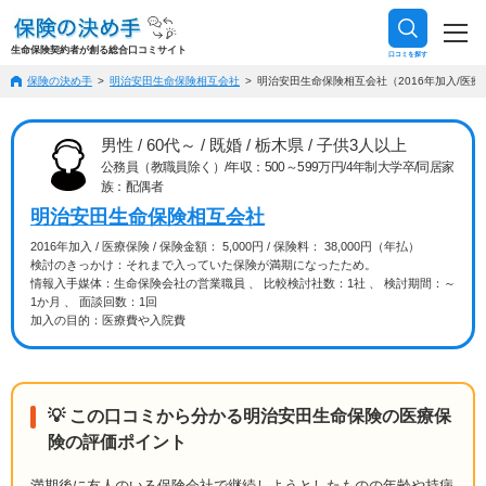
生命保険契約者が創る総合口コミサイト
口コミを探す
保険の決め手
明治安田生命保険相互会社
明治安田生命保険相互会社（2016年加入/医療保
男性 / 60代～ / 既婚 / 栃木県 / 子供3人以上
公務員（教職員除く）/年収：500～599万円/4年制大学卒/同居家
族：配偶者
明治安田生命保険相互会社
2016年加入 / 医療保険 / 保険金額： 5,000円 / 保険料： 38,000円（年払）
検討のきっかけ：それまで入っていた保険が満期になったため。
情報入手媒体：生命保険会社の営業職員 、 比較検討社数：1社 、 検討期間：～
1か月 、 面談回数：1回
加入の目的：医療費や入院費
💡 この口コミから分かる明治安田生命保険の医療保
険の評価ポイント
満期後に友人のいる保険会社で継続しようとしたものの年齢や持病