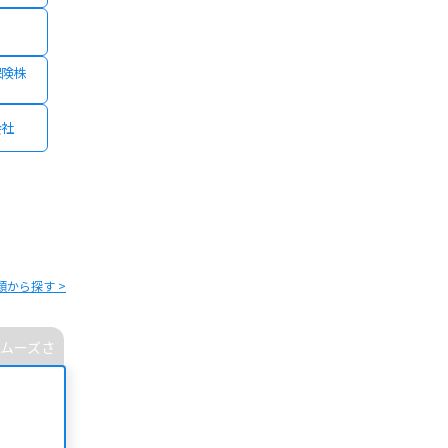
保険株
会社
類から探す >
ムーズさ