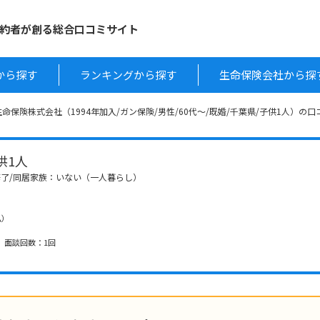
約者が創る総合口コミサイト
から探す
ランキングから探す
生命保険会社から探
命保険株式会社（1994年加入/ガン保険/男性/60代～/既婚/千葉県/子供1人）の口
子供1人
院修了/同居家族：いない（一人暮らし）
払）
、 面談回数：1回