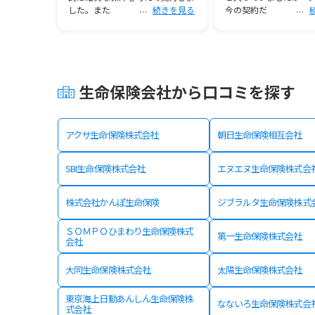
続きを見る
した。また
続きを見る
今の契約だ
生命保険会社から口コミを探す
アクサ生命保険株式会社
朝日生命保険相互会社
SBI生命保険株式会社
エヌエヌ生命保険株式会
株式会社かんぽ生命保険
ジブラルタ生命保険株式
ＳＯＭＰＯひまわり生命保険株式
第一生命保険株式会社
会社
大同生命保険株式会社
太陽生命保険株式会社
東京海上日動あんしん生命保険株
なないろ生命保険株式会
式会社