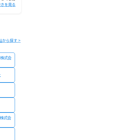
続きを見る
う話と家族全
続きを見る
メリカンフ
続
社から探す >
株式会
社
険株式会