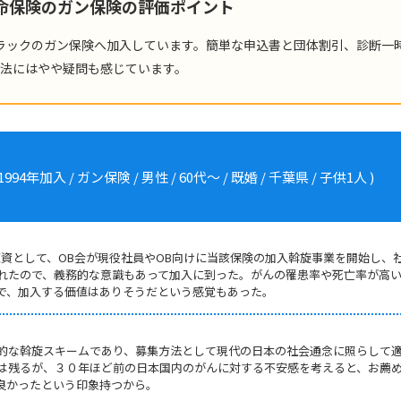
生命保険のガン保険の評価ポイント
ラックのガン保険へ加入しています。簡単な申込書と団体割引、診断一
方法にはやや疑問も感じています。
加入 / ガン保険 / 男性 / 60代～ / 既婚 / 千葉県 / 子供1人 )
原資として、OB会が現役社員やOB向けに当該保険の加入斡旋事業を開始し、
れたので、義務的な意識もあって加入に到った。がんの罹患率や死亡率が高
で、加入する価値はありそうだという感覚もあった。
的な斡旋スキームであり、募集方法として現代の日本の社会通念に照らして
は残るが、３０年ほど前の日本国内のがんに対する不安感を考えると、お薦
良かったという印象持つから。