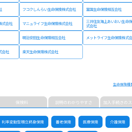
社
フコクしんらい生命保険株式会社
富国生命保険相互会社
三井住友海上あいおい生命
株式会社
マニュライフ生命保険株式会社
式会社
明治安田生命保険相互会社
メットライフ生命保険株式
式会社
楽天生命保険株式会社
生命保険種
保険料
説明のわかりやすさ
加入手続きのス
利率変動型積立終身保険
養老保険
医療保険
介護保険