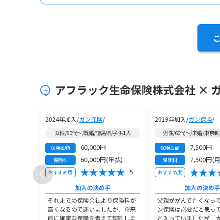
アフラック生命保険株式会社 × 
2024年加入/
ガン保険
/
2019年加入/
ガン保険
/
子供3人以上
女性/60代～/既婚/徳島県/子供1人
男性/60代～/未婚/東京
60,000円
7,500円
保険金額
保険金額
(年払)
60,000円(年払)
7,500円(
保険料
保険料
5
5
おすすめ度
おすすめ度
手
加入の決め手
加入の決め手
性をあまり
それまでの保険会社より保険料が
父親ががんで亡くなっ
妻が老後に
高くなるので迷いましたが、将来
ン保険は必要だと思っ
医療費や生
的に確実な保障を考えて契約しま
と入っていましたが 