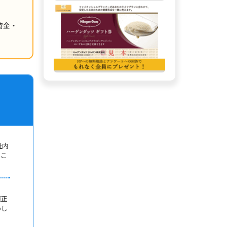
時金・
社内
いこ
適正
めし