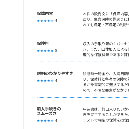
保障内容
本件の設問文に「保障内容
あり、生命保険の見返りに
4
★ ★ ★ ★ ☆
れても満足・不満足の判断
保険料
収入の手取り額の１パーセ
き、また、団体加入による
5
★ ★ ★ ★ ★
理的な保険料額であると評
説明のわかりやすさ
診断時一時金や、入院日額
り、保険料と各々の保障の
4
★ ★ ★ ★ ☆
るかを常識的に選択するだ
ので、不明な要素がなかっ
加入手続きの
申込書は、何口入りたいか
スムーズさ
きを完了することができた
コストで相応の保障を担保
4
★ ★ ★ ★ ☆