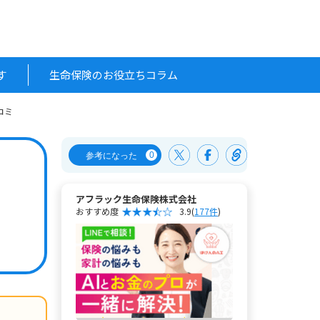
す
生命保険のお役立ちコラム
コミ
0
参考になった
アフラック生命保険株式会社
おすすめ度
3.9
(
177件
)