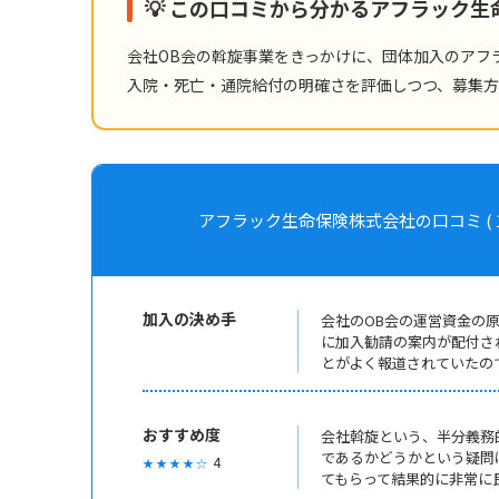
💡 この口コミから分かるアフラック
会社OB会の斡旋事業をきっかけに、団体加入のアフ
入院・死亡・通院給付の明確さを評価しつつ、募集
アフラック生命保険株式会社の口コミ ( 1994年
加入の決め手
会社のOB会の運営資金の
に加入勧請の案内が配付さ
とがよく報道されていたの
おすすめ度
会社斡旋という、半分義務
であるかどうかという疑問
4
★ ★ ★ ★ ☆
てもらって結果的に非常に