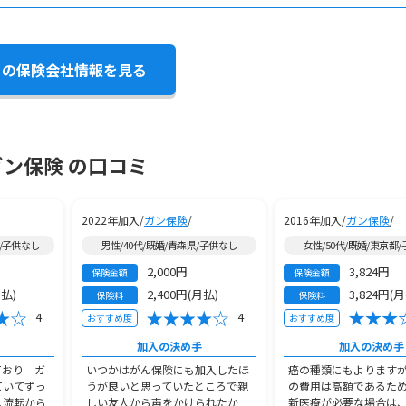
この保険会社情報を見る
ガン保険 の口コミ
2022年加入/
ガン保険
/
2016年加入/
ガン保険
/
都/子供なし
男性/40代/既婚/青森県/子供なし
女性/50代/既婚/東京都
2,000円
3,824円
保険金額
保険金額
月払)
2,400円(月払)
3,824円(
保険料
保険料
4
4
おすすめ度
おすすめ度
加入の決め手
加入の決め手
ており ガ
いつかはがん保険にも加入したほ
癌の種類にもよります
ていてずっ
うが良いと思っていたところで親
の費用は高額であるた
大流転から
しい友人から声をかけられたか
新医療が必要な場合は