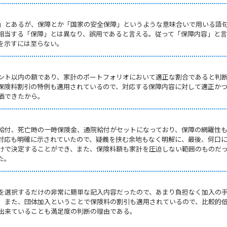
」とあるが、保障とか「国家の安全保障」というような意味合いで用いる語
相当する「保障」とは異なり、誤用であると言える。従って「保障内容」と
を示すには至らない。
ント以内の額であり、家計のポートフォリオにおいて適正な割合であると判
保険料割引の特例も適用されているので、対応する保障内容に対して適正か
価できたから。
給付、死亡時の一時保険金、通院給付がセットになっており、保障の網羅性
対応も明確に示されていたので、疑義を挟む余地もなく明解に、最後、何口
けで決定することができ、また、保険料額も家計を圧迫しない範囲のものだ
た。
を選択するだけの非常に簡単な記入内容だったので、あまり負担なく加入の
。また、団体加入ということで保険料の割引も適用されているので、比較的
出来ていることも満足度の判断の理由である。