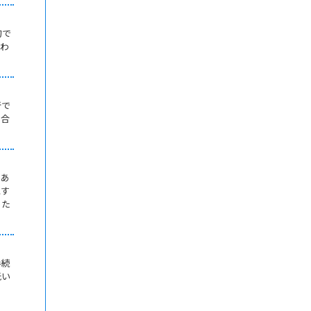
句で
言わ
断で
つ合
もあ
にす
った
手続
低い