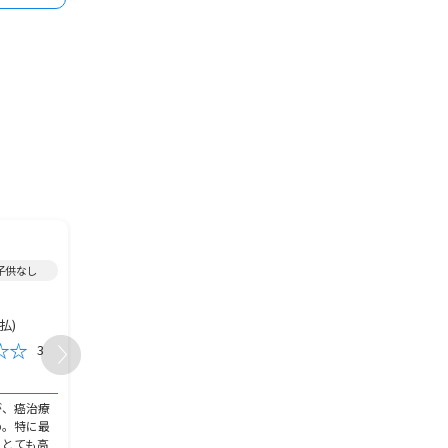
1997年加入/
ガン保険
/
1990年加入/
ガン保険
/
/子供なし
女性/50代/既婚/神奈川県/子供1人
男性/60代～/既婚/愛知県
4,800円
13,000円
保険金額
保険金額
月払)
4,800円(月払)
12,000円(
保険料
保険料
3
1
おすすめ度
おすすめ度
加入の決め手
加入の決め手
が、癌治療
結婚当初、何もわからず。親戚の
当時はがんに特化した保
め。特に最
代理店の勧めで加入してしまっ
かった中で、色々な保険
、とても高
た。若いうちの方が安いからと言
た中では、アフラック（