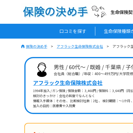
生命保険契
口コミを探す
生命保険種類
保険の決め手
アフラック生命保険株式会社
アフラック生
男性 / 60代～ / 既婚 / 千葉県 / 
会社員（総合職）/年収：400～499万円/大学
アフラック生命保険株式会社
1994年加入 / ガン保険 / 保険金額： 3,460円 / 保険料： 3,640円（月
検討のきっかけ：会社の斡旋でなんとなく
情報入手媒体：その他 、 比較検討社数：2社 、 検討期間：～1か月 
加入の目的：医療費や入院費