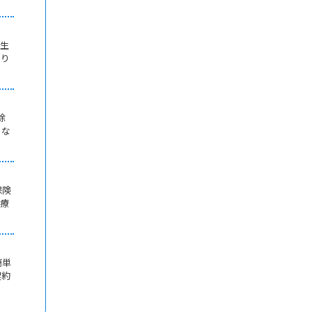
、生
もり
除
こな
保険
治療
簡単
契約