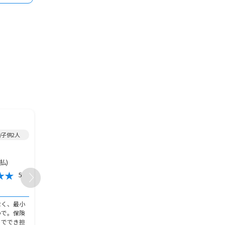
2024年加入/
ガン保険
/
2022年加入/
ガン保険
/
/子供2人
女性/40代/既婚/兵庫県/子供なし
男性/60代～/既婚/愛知県
8,000円
3,500円
保険金額
保険金額
月払)
8,000円(月払)
3,500円(月
保険料
保険料
5
4
おすすめ度
おすすめ度
加入の決め手
加入の決め手
なく、最小
元はアフラックで契約しており、
内容と保険料のバランス
ので。保険
保険代理店で見直してもらうと、
思ったから。後、保険代
トででき担
足りない項目が合ったので、ガン
当者からの勧めで、とて