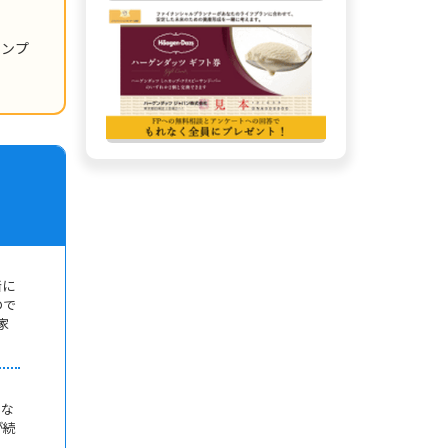
シンプ
者に
ので
家
とな
が続