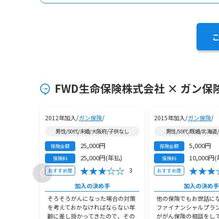
FWD生命保険株式会社 × ガン保
2012年加入/
ガン保険
/
2015年加入/
ガン保険
/
/子供3人以上
男性/50代/未婚/大阪府/子供なし
男性/50代/既婚/北海道
25,000円
5,000円
保険金額
保険金額
(月払)
25,000円(年払)
10,000円
保険料
保険料
3
3
おすすめ度
おすすめ度
手
加入の決め手
加入の決め手
設計してい
そろそろがんになった場合の対策
他の保険でもお世話に
第一生命に
を考えておかなければならない年
ファイナンシャルプラ
且つ必要性
齢に差し掛かってきたので、その
ががん保険の相談をし