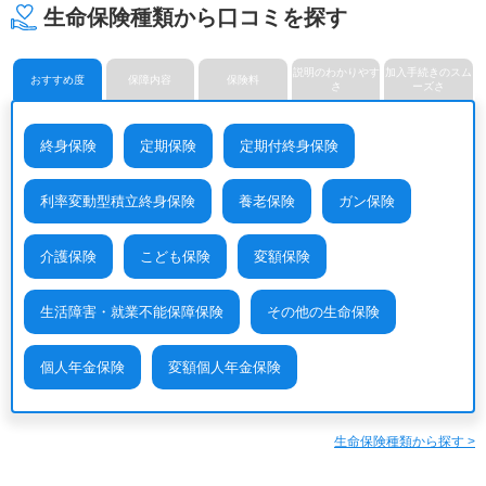
生命保険種類から口コミを探す
メットライフ生命保険株式会
みどり生命保険株式会社
明治安田生命保険相互会社
社
ライフネット生命保険株式会
メディケア生命保険株式会社
楽天生命保険株式会社
社
説明のわかりやす
加入手続きのスム
おすすめ度
保障内容
保険料
さ
ーズさ
終身保険
定期保険
定期付終身保険
利率変動型積立終身保険
養老保険
ガン保険
介護保険
こども保険
変額保険
生活障害・就業不能保障保険
その他の生命保険
個人年金保険
変額個人年金保険
生命保険種類から探す >