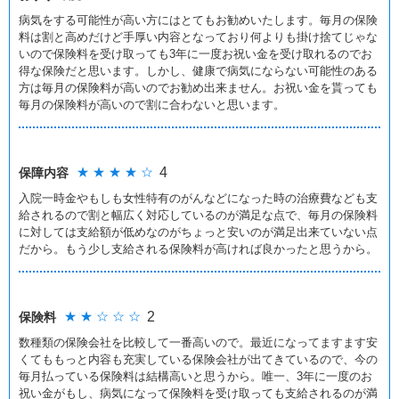
病気をする可能性が高い方にはとてもお勧めいたします。毎月の保険
料は割と高めだけど手厚い内容となっており何よりも掛け捨てじゃな
いので保険料を受け取っても3年に一度お祝い金を受け取れるのでお
得な保険だと思います。しかし、健康で病気にならない可能性のある
方は毎月の保険料が高いのでお勧め出来ません。お祝い金を貰っても
毎月の保険料が高いので割に合わないと思います。
★ ★ ★ ★ ☆
4
保障内容
入院一時金やもしも女性特有のがんなどになった時の治療費なども支
給されるので割と幅広く対応しているのが満足な点で、毎月の保険料
に対しては支給額が低めなのがちょっと安いのが満足出来ていない点
だから。もう少し支給される保険料が高ければ良かったと思うから。
★ ★ ☆ ☆ ☆
2
保険料
数種類の保険会社を比較して一番高いので。最近になってますます安
くてももっと内容も充実している保険会社が出てきているので、今の
毎月払っている保険料は結構高いと思うから。唯一、3年に一度のお
祝い金がもし、病気になって保険料を受け取っても支給されるのが満