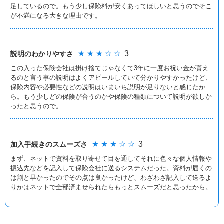
足しているので。もう少し保険料が安くあってほしいと思うのでそこ
が不満になる大きな理由です。
★ ★ ★ ☆ ☆
3
説明のわかりやすさ
この入った保険会社は掛け捨てじゃなくて3年に一度お祝い金が貰え
るのと言う事の説明はよくアピールしていて分かりやすかったけど、
保険内容や必要性などの説明はいまいち説明が足りないと感じたか
ら。もう少しどの保険が合うのかや保険の種類について説明が欲しか
ったと思うので。
★ ★ ★ ☆ ☆
3
加入手続きの
スムーズさ
まず、ネットで資料を取り寄せて目を通してそれに色々な個人情報や
振込先などを記入して保険会社に送るシステムだった。資料が届くの
は割と早かったのでその点は良かったけど、わざわざ記入して送るよ
りかはネットで全部済ませられたらもっとスムーズだと思ったから。