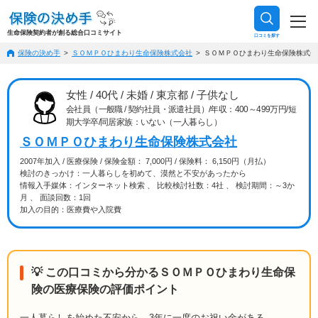
生命保険契約者が創る総合口コミサイト
口コミを探す
保険の決め手
ＳＯＭＰＯひまわり生命保険株式会社
ＳＯＭＰＯひまわり生命保険株式会社（
女性 / 40代 / 未婚 / 東京都 / 子供なし
会社員（一般職 / 契約社員・派遣社員）/年収：400～499万円/短
期大学卒/同居家族：いない（一人暮らし）
ＳＯＭＰＯひまわり生命保険株式会社
2007年加入 / 医療保険 / 保険金額： 7,000円 / 保険料： 6,150円（月払）
検討のきっかけ：一人暮らしを初めて、漠然と不安があったから
情報入手媒体：インターネット検索 、 比較検討社数：4社 、 検討期間：～3か
月 、 面談回数：1回
加入の目的：医療費や入院費
💡 この口コミから分かるＳＯＭＰＯひまわり生命保
険の医療保険の評価ポイント
一人暮らしを始めた不安から、3年に一度のお祝い金がある