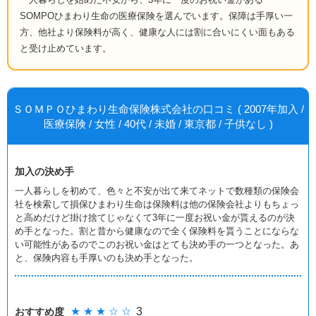
SOMPOひまわり生命の医療保険を選んでいます。保障は手厚い一
方、他社より保険料が高く、健康な人には割に合いにくい面もある
と受け止めています。
ＳＯＭＰＯひまわり生命保険株式会社の口コミ ( 2007年加入 /
医療保険 / 女性 / 40代 / 未婚 / 東京都 / 子供なし )
加入の決め手
一人暮らしを初めて、色々と不安が出て来てネットで数種類の保険会
社を検索して損保ひまわり生命は保険料は他の保険会社よりもちょっ
と高めだけど掛け捨てじゃなくて3年に一度お祝い金が貰えるのが決
め手となった。割と昔から健康なので全く保険料を貰うことにならな
い可能性があるのでこのお祝い金はとても決め手の一つとなった。あ
と、保険内容も手厚いのも決め手となった。
★ ★ ★ ☆ ☆
3
おすすめ度