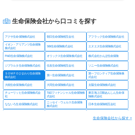
生命保険会社から口コミを探す
アクサ生命保険株式会社
朝日生命保険相互会社
アフラック生命保険株式会社
イオン・アリアンツ生命保険
SBI生命保険株式会社
エヌエヌ生命保険株式会社
株式会社
FWD生命保険株式会社
オリックス生命保険株式会社
株式会社かんぽ生命保険
ジブラルタ生命保険株式会社
住友生命保険相互会社
ソニー生命保険株式会社
ＳＯＭＰＯひまわり生命保険
第一フロンティア生命保険株
第一生命保険株式会社
株式会社
式会社
大樹生命保険株式会社
大同生命保険株式会社
太陽生命保険株式会社
チューリッヒ生命保険株式会
T&Dフィナンシャル生命保険株
東京海上日動あんしん生命保
社
式会社
険株式会社
ニッセイ・ウェルス生命保険
なないろ生命保険株式会社
日本生命保険相互会社
株式会社
ネオファースト生命保険株式
フコクしんらい生命保険株式
はなさく生命保険株式会社
会社
会社
生命保険会社から探す >
プルデンシャル ジブラルタ
プルデンシャル生命保険株式
富国生命保険相互会社
ファイナンシャル生命保険株
会社
式会社
マニュライフ生命保険株式会
三井住友海上あいおい生命保
三井住友海上プライマリー生
社
険株式会社
命保険株式会社