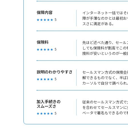
保障内容
インターネット一括ではそ
障が手薄なのかとは最初お
5
★ ★ ★ ★ ★
スさに満足がある。
保険料
先ほど述べた通り、セール
しても保険料が割高でこの
5
★ ★ ★ ★ ★
険料が安いというのが一般
説明のわかりやすさ
セールスマン方式の保険会
解できるものでなく、半ば
5
★ ★ ★ ★ ★
カーソルで自分で調べられ
加入手続きの
従来のセールスマン方式で
スムーズさ
を合わせてセールスマンに
ベータで署名もできるので
5
★ ★ ★ ★ ★