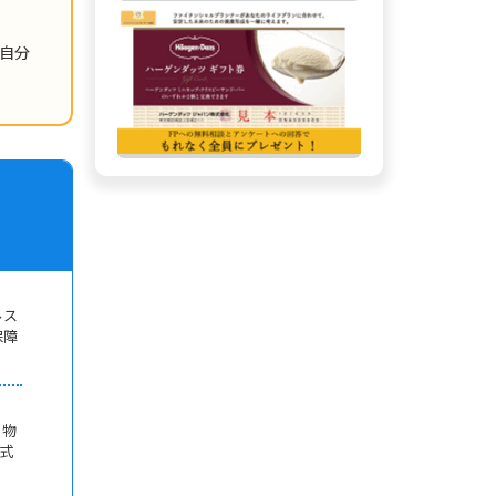
自分
ルス
保障
。物
式