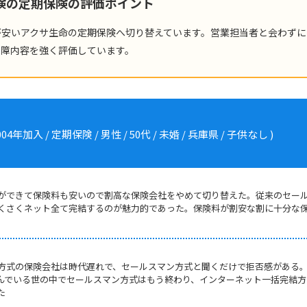
保険の定期保険の評価ポイント
が安いアクサ生命の定期保険へ切り替えています。営業担当者と会わずに
保障内容を強く評価しています。
入 / 定期保険 / 男性 / 50代 / 未婚 / 兵庫県 / 子供なし )
ができて保険料も安いので割高な保険会社をやめて切り替えた。従来のセー
くさくネット全て完結するのが魅力的であった。保険料が割安な割に十分な
。
方式の保険会社は時代遅れで、セールスマン方式と聞くだけで拒否感がある
進んでいる世の中でセールスマン方式はもう終わり、インターネット一括完結方
た