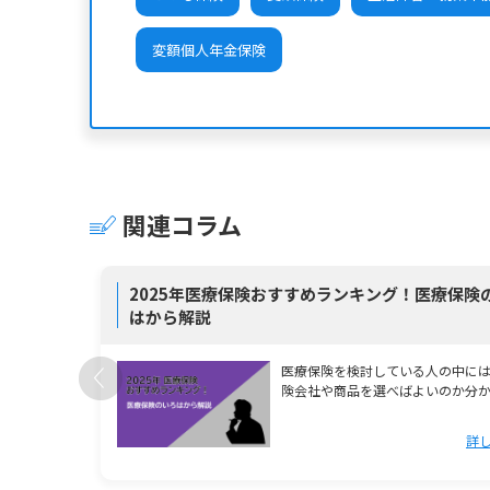
変額個人年金保険
関連コラム
生命保険
2025年医療保険おすすめランキング！医療保険
はから解説
は、「この
医療保険を検討している人の中には どの
と自分に合
険会社や商品を選べばよいのか分
実際に使える場 …
詳し
しく見る >