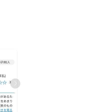
2017年加入/
定期保険
/
2014年加入/
定期保険
/
/子供2人
男性/40代/既婚/岩手県/子供2人
女性/60代～/既婚/兵庫県
18,000円
5,000,000
保険金額
保険金額
年払)
5,000円(月払)
2,000円(月
保険料
保険料
3
4
おすすめ度
おすすめ度
加入の決め手
加入の決め手
険があるた
以前加入していた内容と比べて新
保険料は保険外交員に支
性をあまり
しく提案して貰った内容の保険の
上乗せされているので、
従来のもの
内容を説明してよく理解出来る話
多い。その点ネット保険
続きを見る
をして貰っ
続きを見る
分をカット
続