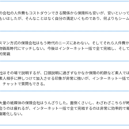
の会社の人件費もコストダウンできる関係から保険料も安いが、安いといっ
もいはしたが、そんなことはなく自分の満足いくものであり、何よりもシー
スマン方式の保険会社はもう時代のニーズにあわない。そしてそれら人件費
物価高時代にマッチしない。今後はインターネット一括で全て完結し、そし
的常識
社はその場で説明するが、口頭説明に過ぎずなかなか保険の約款など素人で
素人相手に押しつけて加入させる印象が非常に強いが、インターネット一括
、チャットで質問もできる。
大量の紙媒体の保険会社はうんざりした。面倒くさいし、わざわざこちらが
会うのは疲れるが、インターネット一括で全て完結するのは非常に効率的で
複雑化しない。