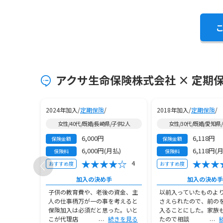
アクサ生命保険株式会社 × 定期保
2024年加入/
定期保険
/
2018年加入/
定期保険
/
/子供なし
女性/40代/既婚/長崎県/子供2人
女性/30代/既婚/愛知県
6,000円
6,118円
保険金額
保険金額
(月払)
6,000円(月払)
6,118円(
保険料
保険料
5
4
おすすめ度
おすすめ度
手
加入の決め手
加入の決め手
込みができ
子供の教育費や、老後の資金、主
以前入っていたものよ
高な保険会
人の仕事柄万が一の事を考えると
さえられたので、前の
。従来のセ
保険加入は必須だと思った。いと
入ることにした。家族
続きを見る
こが代理店
続きを見る
たので相談