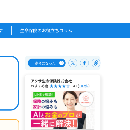
す
生命保険のお役立ちコラム
0
参考になった
アクサ生命保険株式会社
おすすめ度
4.1
(
182件
)