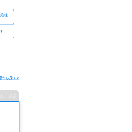
保険株
会社
類から探す >
ムーズさ