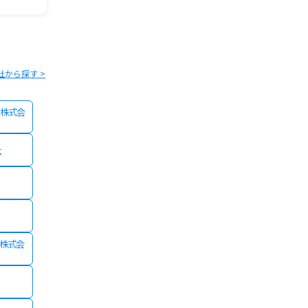
社から探す >
株式会
社
険株式会