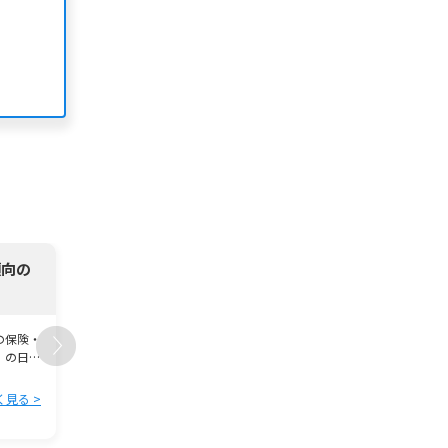
傾向の
生命保険の種類まとめ｜図解でわかる！はじめての
選びガイド
の保険・
保険に入りたいと思って調べてみたも
」の日本
出てくるのは難しい言葉ばかりで、「
定期？掛け捨て？そ …
く見る >
詳しく