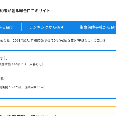
約者が創る総合口コミサイト
から探す
ランキングから探す
生命保険会社から探
式会社（2004年加入/定期保険/男性/50代/未婚/兵庫県/子供なし）の口コミ
供なし
卒/同居家族：いない（一人暮らし）
（月払）
討期間：～3か月 、 面談回数：1回