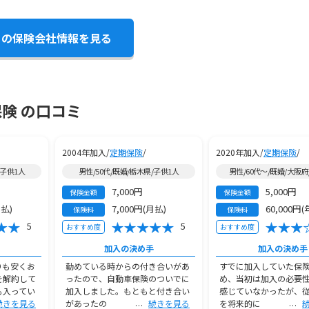
この保険会社情報を見る
険 の口コミ
2004年加入/
定期保険
/
2020年加入/
定期保険
/
/子供1人
男性/50代/既婚/栃木県/子供1人
男性/60代～/既婚/大阪府
7,000円
5,000円
保険金額
保険金額
月払)
7,000円(月払)
60,000円(
保険料
保険料
5
5
おすすめ度
おすすめ度
加入の決め手
加入の決め手
りも安くお
勤めている時からの付き合いがあ
すでに加入していた保
を解約して
ったので、自動車保険のついでに
め、当初は加入の必要
も入ってい
加入しました。もともと付き合い
感じていなかったが、
続きを見る
があったの
続きを見る
を将来的に