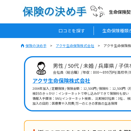
生命保険契
口コミを探す
生命保険種類
保険の決め手
アクサ生命保険株式会社
アクサ生命保険株
男性 / 50代 / 未婚 / 兵庫県 / 子
会社員（総合職）/年収：800～899万円/高校
アクサ生命保険株式会社
2004年加入 / 定期保険 / 保険金額： 12,500円 / 保険料： 12,500円
検討のきっかけ：インターネットで申し込みができて保険料も安い
情報入手媒体：SNS/インターネット検索 、 比較検討社数：3社 、 検
加入の目的：医療費や入院費/万一のときの家族の生活保障