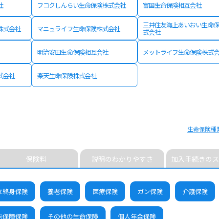
社
フコクしんらい生命保険株式会社
富国生命保険相互会社
三井住友海上あいおい生命
株式会社
マニュライフ生命保険株式会社
式会社
明治安田生命保険相互会社
メットライフ生命保険株式
式会社
楽天生命保険株式会社
生命保険種
保険料
説明のわかりやすさ
加入手続きのス
立終身保険
養老保険
医療保険
ガン保険
介護保険
能保障保険
その他の生命保険
個人年金保険