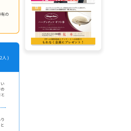
特有の
人 )
てい
有の
ほと
あり
！と