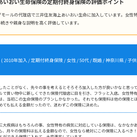
上あいおい生命保険の定期付終身保険の評価ポイント
グモールの代理店で三井住友海上あいおい生命に加入しています。女性
手続きや親身な説明を高く評価しています。
加入 / 定期付終身保険 / 女性 / 50代 / 既婚 / 神奈川県 / 子供2
入したことがなく、先々の事を考えるとそろそろ加入した方が良いかなと思っ
ルで買い物中に新しくできた保険代理店に目を引き、フラッと入店。女性特
は、当初この生命保険のプランしかなかった。それでも保険料は他の保険と
めても払える金額だったので、迷わずこの保険に決めた。
三大疾病はもちろんの事、女性特有の病気に対応している保険は、なかなか
も、月々の保険料は払える金額なので、女性なら絶対にこの保険に入るべき
とができる保険に入れて、大変満足しています。