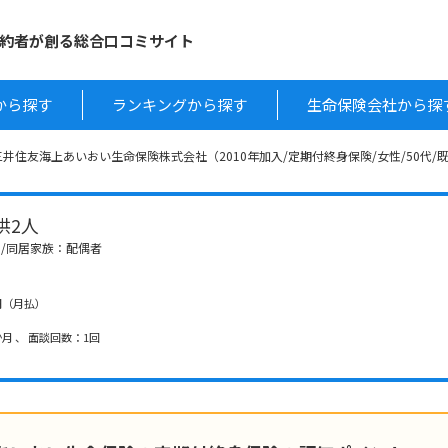
約者が創る総合口コミサイト
から探す
ランキングから探す
生命保険会社から探
三井住友海上あいおい生命保険株式会社（2010年加入/定期付終身保険/女性/50代/
子供2人
卒/同居家族：配偶者
60円（月払）
月 、 面談回数：1回