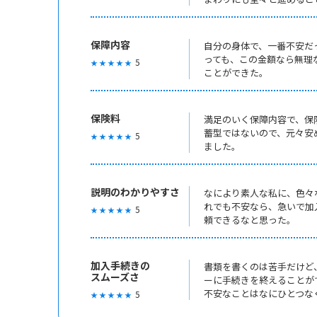
保障内容
自分の身体で、一番不安だ
っても、この金額なら無理
5
★ ★ ★ ★ ★
ことができた。
保険料
満足のいく保障内容で、保
蓄型ではないので、元々安
5
★ ★ ★ ★ ★
ました。
説明のわかりやすさ
なにより素人な私に、色々
れでも不安なら、急いで加
5
★ ★ ★ ★ ★
頼できるなと思った。
加入手続きの
書類を書くのは苦手だけど
スムーズさ
ーに手続きを終えることが
不安なことはなにひとつな
5
★ ★ ★ ★ ★