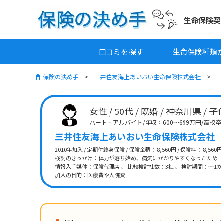
生命保険契
口コミを探す
生命保険種類
保険の決め手
三井住友海上あいおい生命保険株式会社
女性 / 50代 / 既婚 / 神奈川県 / 
パート・アルバイト/年収：600～699万円/高校
三井住友海上あいおい生命保険株式会社
2010年加入 / 定期付終身保険 / 保険金額： 8,560円 / 保険料： 8,5
検討のきっかけ：体力が落ち始め、病気にかかりやすくなったため
情報入手媒体：保険代理店 、 比較検討社数：3社 、 検討期間：～1か
加入の目的：医療費や入院費