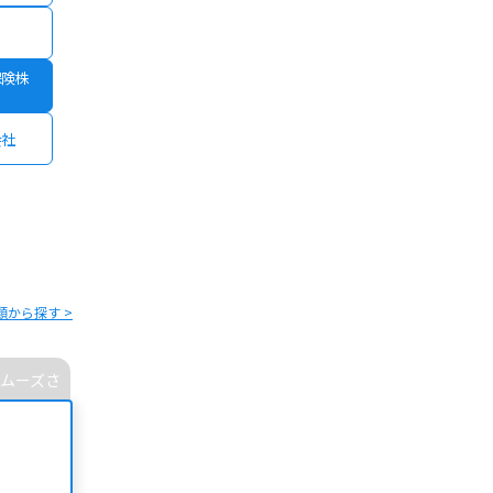
保険株
会社
類から探す >
ムーズさ