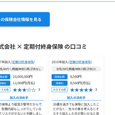
この保険会社情報を見る
会社 × 定期付終身保険 の口コミ
97年加入/
定期付終身保険
/
2010年加入/
定期付終身保険
/
性/60代～/既婚/神奈川県/子供なし
女性/50代/既婚/神奈川県/子供2人
10,000,000円
8,560円
険金額
保険金額
12,000円(月払)
8,560円(月払)
保険料
保険料
3
5
すすめ度
おすすめ度
加入の決め手
加入の決め手
の保険より経営が堅牢だからで
30歳を過ぎても保険に加入したこ
。財務内容もしっかりしている
とがなく、先々の事を考えるとそ
でリスクが少ないと判断しまし
ろそろ加入した方が良いかなと思