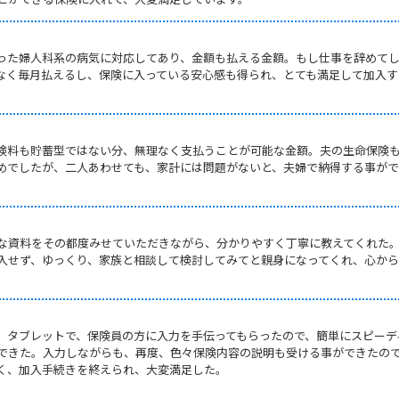
った婦人科系の病気に対応してあり、金額も払える金額。もし仕事を辞めて
なく毎月払えるし、保険に入っている安心感も得られ、とても満足して加入す
険料も貯蓄型ではない分、無理なく支払うことが可能な金額。夫の生命保険
めでしたが、二人あわせても、家計には問題がないと、夫婦で納得する事が
な資料をその都度みせていただきながら、分かりやすく丁寧に教えてくれた
入せず、ゆっくり、家族と相談して検討してみてと親身になってくれ、心か
、タブレットで、保険員の方に入力を手伝ってもらったので、簡単にスピーデ
できた。入力しながらも、再度、色々保険内容の説明も受ける事ができたの
く、加入手続きを終えられ、大変満足した。