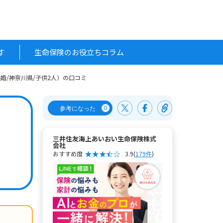
す
生命保険のお役立ちコラム
既婚/神奈川県/子供2人）の口コミ
0
参考になった
三井住友海上あいおい生命保険株式
会社
おすすめ度
3.9
(
179件
)