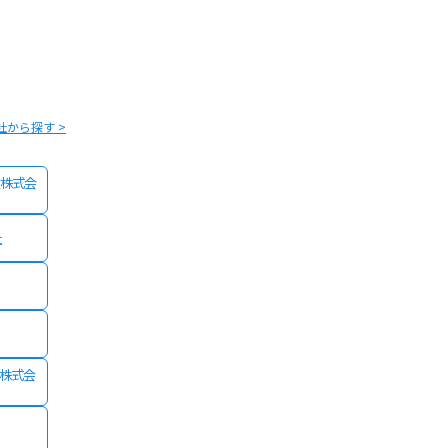
社から探す >
株式会
社
険株式会