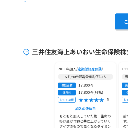
三井住友海上あいおい生命保険株式
2011年加入/
定期付終身保険
/
19
女性/50代/既婚/愛知県/子供1人
男
17,800円
保険金額
保
17,800円(月払)
保険料
5
おすすめ度
お
加入の決め手
もともと加入していた第一生命の
前
掛け金が年齢と共に上がっていく
す
タイプのもので高くなるタイミン
の