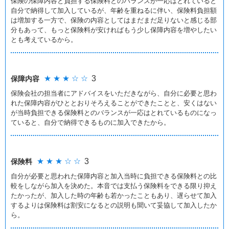
保険の保障内容と負担する保険料とのバランスが一応はとれていると
自分で納得して加入しているが、年齢を重ねるに伴い、保険料負担額
は増加する一方で、保険の内容としてはまだまだ足りないと感じる部
分もあって、もっと保険料が安ければもう少し保障内容を増やしたい
とも考えているから。
★ ★ ★ ☆ ☆
3
保障内容
保険会社の担当者にアドバイスをいただきながら、自分に必要と思わ
れた保障内容がひととおりそろえることができたことと、安くはない
が当時負担できる保険料とのバランスが一応はとれているものになっ
ていると、自分で納得できるものに加入できたから。
★ ★ ★ ☆ ☆
3
保険料
自分が必要と思われた保障内容と加入当時に負担できる保険料との比
較をしながら加入を決めた。本音では支払う保険料をできる限り抑え
たかったが、加入した時の年齢も若かったこともあり、遅らせて加入
するよりは保険料は割安になるとの説明も聞いて妥協して加入したか
ら。