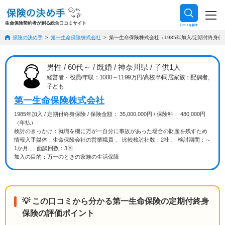
生命保険契約者が創る総合口コミサイト
口コミを探す
保険の決め手
第一生命保険株式会社
第一生命保険株式会社（1985年加入/定期付終身保険
男性 / 60代～ / 既婚 / 神奈川県 / 子供1人
経営者・役員/年収：1000～1199万円/高校卒/同居家族：配偶者,
子ども
第一生命保険株式会社
1985年加入 / 定期付終身保険 / 保険金額： 35,000,000円 / 保険料： 480,000円
（年払）
検討のきっかけ：就職を機に万が一自分に事故があった場合の財産を残すため
情報入手媒体：生命保険会社の営業職員 、 比較検討社数：2社 、 検討期間：～
1か月 、 面談回数：3回
加入の目的：万一のときの家族の生活保障
💡 この口コミから分かる第一生命保険の定期付終身
保険の評価ポイント