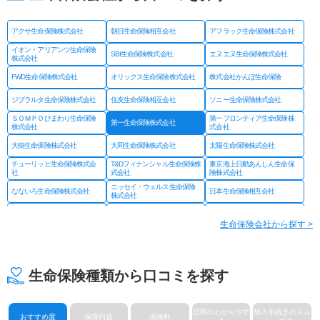
アクサ生命保険株式会社
朝日生命保険相互会社
アフラック生命保険株式会社
イオン・アリアンツ生命保険
SBI生命保険株式会社
エヌエヌ生命保険株式会社
株式会社
FWD生命保険株式会社
オリックス生命保険株式会社
株式会社かんぽ生命保険
ジブラルタ生命保険株式会社
住友生命保険相互会社
ソニー生命保険株式会社
ＳＯＭＰＯひまわり生命保険
第一フロンティア生命保険株
第一生命保険株式会社
株式会社
式会社
大樹生命保険株式会社
大同生命保険株式会社
太陽生命保険株式会社
チューリッヒ生命保険株式会
T&Dフィナンシャル生命保険株
東京海上日動あんしん生命保
社
式会社
険株式会社
ニッセイ・ウェルス生命保険
なないろ生命保険株式会社
日本生命保険相互会社
株式会社
ネオファースト生命保険株式
フコクしんらい生命保険株式
はなさく生命保険株式会社
会社
会社
生命保険会社から探す >
プルデンシャル ジブラルタ
プルデンシャル生命保険株式
富国生命保険相互会社
ファイナンシャル生命保険株
会社
式会社
マニュライフ生命保険株式会
三井住友海上あいおい生命保
三井住友海上プライマリー生
社
険株式会社
命保険株式会社
生命保険種類から口コミを探す
メットライフ生命保険株式会
みどり生命保険株式会社
明治安田生命保険相互会社
社
ライフネット生命保険株式会
メディケア生命保険株式会社
楽天生命保険株式会社
社
説明のわかりやす
加入手続きのスム
おすすめ度
保障内容
保険料