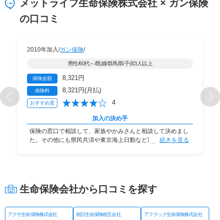
メットライフ生命保険株式会社 × ガン保険
の口コミ
2010年加入/
ガン保険
/
男性/60代～/既婚/群馬県/子供3人以上
8,321円
保険金額
8,321円(月払)
保険料
4
おすすめ度
加入の決め手
保険の窓口で相談して、家族やかみさんと相談して決めまし
た。その他にも県民共済や東京海上日動など加入し
続きを見る
生命保険会社から口コミを探す
アクサ生命保険株式会社
朝日生命保険相互会社
アフラック生命保険株式会社