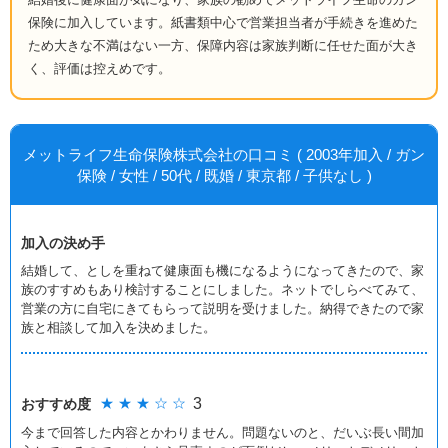
保険に加入しています。紙書類中心で営業担当者が手続きを進めた
ため大きな不満はない一方、保障内容は家族判断に任せた面が大き
く、評価は控えめです。
メットライフ生命保険株式会社の口コミ ( 2003年加入 / ガン
保険 / 女性 / 50代 / 既婚 / 東京都 / 子供なし )
加入の決め手
結婚して、としを重ねて健康面も機になるようになってきたので、家
族のすすめもあり検討することにしました。ネットでしらべてみて、
営業の方に自宅にきてもらって説明を受けました。納得できたので家
族と相談して加入を決めました。
★ ★ ★ ☆ ☆
3
おすすめ度
今まで回答した内容とかわりません。問題ないのと、だいぶ長い間加