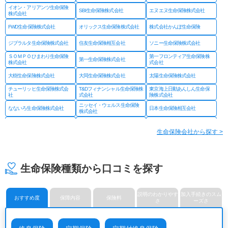
イオン・アリアンツ生命保険
SBI生命保険株式会社
エヌエヌ生命保険株式会社
株式会社
FWD生命保険株式会社
オリックス生命保険株式会社
株式会社かんぽ生命保険
ジブラルタ生命保険株式会社
住友生命保険相互会社
ソニー生命保険株式会社
ＳＯＭＰＯひまわり生命保険
第一フロンティア生命保険株
第一生命保険株式会社
株式会社
式会社
大樹生命保険株式会社
大同生命保険株式会社
太陽生命保険株式会社
チューリッヒ生命保険株式会
T&Dフィナンシャル生命保険株
東京海上日動あんしん生命保
社
式会社
険株式会社
ニッセイ・ウェルス生命保険
なないろ生命保険株式会社
日本生命保険相互会社
株式会社
ネオファースト生命保険株式
フコクしんらい生命保険株式
はなさく生命保険株式会社
会社
会社
生命保険会社から探す >
プルデンシャル ジブラルタ
プルデンシャル生命保険株式
富国生命保険相互会社
ファイナンシャル生命保険株
会社
式会社
マニュライフ生命保険株式会
三井住友海上あいおい生命保
三井住友海上プライマリー生
社
険株式会社
命保険株式会社
生命保険種類から口コミを探す
メットライフ生命保険株式会
みどり生命保険株式会社
明治安田生命保険相互会社
社
ライフネット生命保険株式会
メディケア生命保険株式会社
楽天生命保険株式会社
社
説明のわかりやす
加入手続きのスム
おすすめ度
保障内容
保険料
さ
ーズさ