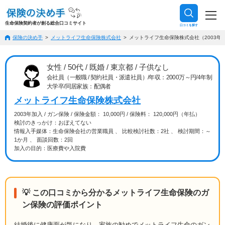
生命保険契約者が創る総合口コミサイト
口コミを探す
保険の決め手
メットライフ生命保険株式会社
メットライフ生命保険株式会社（2003年加
女性 / 50代 / 既婚 / 東京都 / 子供なし
会社員（一般職 / 契約社員・派遣社員）/年収：2000万～円/4年制
大学卒/同居家族：配偶者
メットライフ生命保険株式会社
2003年加入 / ガン保険 / 保険金額： 10,000円 / 保険料： 120,000円（年払）
検討のきっかけ：おぼえてない
情報入手媒体：生命保険会社の営業職員 、 比較検討社数：2社 、 検討期間：～
1か月 、 面談回数：2回
加入の目的：医療費や入院費
💡 この口コミから分かるメットライフ生命保険のガ
ン保険の評価ポイント
結婚後に健康面が気になり、家族の勧めでメットライフ生命のガン