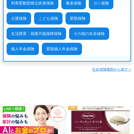
利率変動型積立終身保険
養老保険
ガン保険
介護保険
こども保険
変額保険
生活障害・就業不能保障保険
その他の生命保険
個人年金保険
変額個人年金保険
生命保険種類から探す >