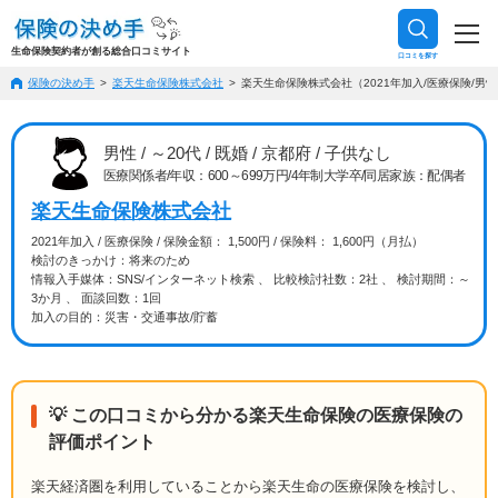
生命保険契約者が創る総合口コミサイト
口コミを探す
保険の決め手
楽天生命保険株式会社
楽天生命保険株式会社（2021年加入/医療保険/男性
男性 / ～20代 / 既婚 / 京都府 / 子供なし
医療関係者/年収：600～699万円/4年制大学卒/同居家族：配偶者
楽天生命保険株式会社
2021年加入 / 医療保険 / 保険金額： 1,500円 / 保険料： 1,600円（月払）
検討のきっかけ：将来のため
情報入手媒体：SNS/インターネット検索 、 比較検討社数：2社 、 検討期間：～
3か月 、 面談回数：1回
加入の目的：災害・交通事故/貯蓄
💡 この口コミから分かる楽天生命保険の医療保険の
評価ポイント
楽天経済圏を利用していることから楽天生命の医療保険を検討し、