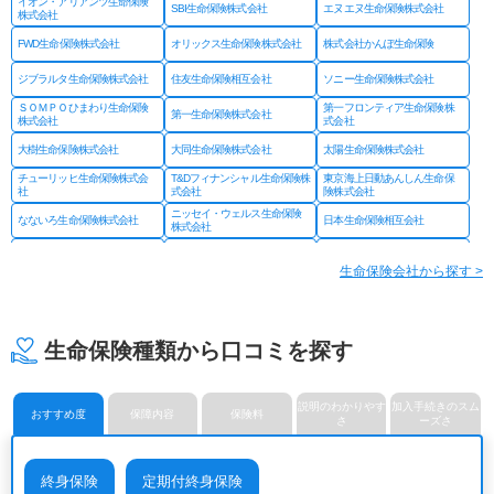
イオン・アリアンツ生命保険
SBI生命保険株式会社
エヌエヌ生命保険株式会社
株式会社
FWD生命保険株式会社
オリックス生命保険株式会社
株式会社かんぽ生命保険
ジブラルタ生命保険株式会社
住友生命保険相互会社
ソニー生命保険株式会社
ＳＯＭＰＯひまわり生命保険
第一フロンティア生命保険株
第一生命保険株式会社
株式会社
式会社
大樹生命保険株式会社
大同生命保険株式会社
太陽生命保険株式会社
チューリッヒ生命保険株式会
T&Dフィナンシャル生命保険株
東京海上日動あんしん生命保
社
式会社
険株式会社
ニッセイ・ウェルス生命保険
なないろ生命保険株式会社
日本生命保険相互会社
株式会社
ネオファースト生命保険株式
フコクしんらい生命保険株式
はなさく生命保険株式会社
会社
会社
生命保険会社から探す >
プルデンシャル ジブラルタ
プルデンシャル生命保険株式
富国生命保険相互会社
ファイナンシャル生命保険株
会社
式会社
マニュライフ生命保険株式会
三井住友海上あいおい生命保
三井住友海上プライマリー生
社
険株式会社
命保険株式会社
生命保険種類から口コミを探す
メットライフ生命保険株式会
みどり生命保険株式会社
明治安田生命保険相互会社
社
ライフネット生命保険株式会
メディケア生命保険株式会社
楽天生命保険株式会社
社
説明のわかりやす
加入手続きのスム
おすすめ度
保障内容
保険料
さ
ーズさ
終身保険
定期付終身保険