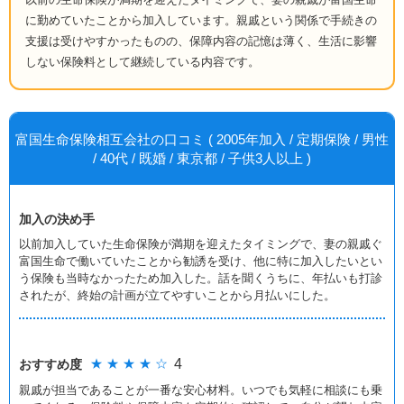
に勤めていたことから加入しています。親戚という関係で手続きの
支援は受けやすかったものの、保障内容の記憶は薄く、生活に影響
しない保険料として継続している内容です。
富国生命保険相互会社の口コミ ( 2005年加入 / 定期保険 / 男性
/ 40代 / 既婚 / 東京都 / 子供3人以上 )
加入の決め手
以前加入していた生命保険が満期を迎えたタイミングで、妻の親戚ぐ
富国生命で働いていたことから勧誘を受け、他に特に加入したいとい
う保険も当時なかったため加入した。話を聞くうちに、年払いも打診
されたが、終始の計画が立てやすいことから月払いにした。
★ ★ ★ ★ ☆
4
おすすめ度
親戚が担当であることが一番な安心材料。いつでも気軽に相談にも乗