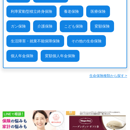
利率変動型積立終身保険
養老保険
医療保険
ガン保険
介護保険
こども保険
変額保険
生活障害・就業不能保障保険
その他の生命保険
個人年金保険
変額個人年金保険
生命保険種類から探す >