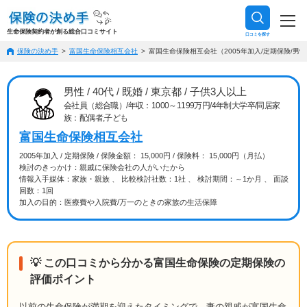
生命保険契約者が創る総合口コミサイト
口コミを探す
保険の決め手
富国生命保険相互会社
富国生命保険相互会社（2005年加入/定期保険/男性
男性 / 40代 / 既婚 / 東京都 / 子供3人以上
会社員（総合職）/年収：1000～1199万円/4年制大学卒/同居家
族：配偶者,子ども
富国生命保険相互会社
2005年加入 / 定期保険 / 保険金額： 15,000円 / 保険料： 15,000円（月払）
検討のきっかけ：親戚に保険会社の人がいたから
情報入手媒体：家族・親族 、 比較検討社数：1社 、 検討期間：～1か月 、 面談
回数：1回
加入の目的：医療費や入院費/万一のときの家族の生活保障
💡 この口コミから分かる富国生命保険の定期保険の
評価ポイント
以前の生命保険が満期を迎えたタイミングで、妻の親戚が富国生命