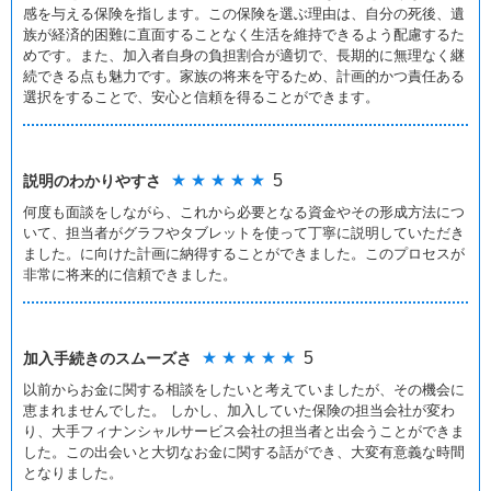
感を与える保険を指します。この保険を選ぶ理由は、自分の死後、遺
族が経済的困難に直面することなく生活を維持できるよう配慮するた
めです。また、加入者自身の負担割合が適切で、長期的に無理なく継
続できる点も魅力です。家族の将来を守るため、計画的かつ責任ある
選択をすることで、安心と信頼を得ることができます。
★ ★ ★ ★ ★
5
説明のわかりやすさ
何度も面談をしながら、これから必要となる資金やその形成方法につ
いて、担当者がグラフやタブレットを使って丁寧に説明していただき
ました。に向けた計画に納得することができました。このプロセスが
非常に将来的に信頼できました。
★ ★ ★ ★ ★
5
加入手続きの
スムーズさ
以前からお金に関する相談をしたいと考えていましたが、その機会に
恵まれませんでした。 しかし、加入していた保険の担当会社が変わ
り、大手フィナンシャルサービス会社の担当者と出会うことができま
した。この出会いと大切なお金に関する話ができ、大変有意義な時間
となりました。