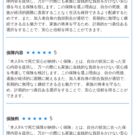
障内容を提供し、万が一の際にも家族に金銭的な負担をかけない安心
感を与える保険を指します。この保険を選ぶ理由は、自分の死後、遺
族が経済的困難に直面することなく生活を維持できるよう配慮するた
めです。また、加入者自身の負担割合が適切で、長期的に無理なく継
続できる点も魅力です。家族の将来を守るため、計画的かつ責任ある
選択をすることで、安心と信頼を得ることができます。
★ ★ ★ ★ ★
5
保障内容
「本人9％で死亡安心が納得いく保険」とは、自分の状況に合った安
心内容を提供し、万一の際にも家族に金銭的な負担をかけない安心感
を考慮して保険を検討します。この保険を選ぶ理由は、自分の死後、
遺族が経済的に困難に耐えるまた、加入者自身の割合負担が適切で、
長期的に無理なく継続できる点も魅力です。 家族の将来を守るた
め、計画的かつ責任ある選択をすることで、安心と信頼を得ることが
できます。
★ ★ ★ ★ ★
5
保険料
「本人9％で死亡保障が納得いく保険」とは、自分の状況に合った保
障内容を提供し、万が一の際にも家族に金銭的な負担をかけない安心