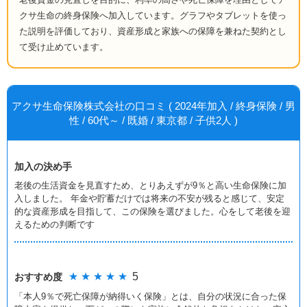
クサ生命の終身保険へ加入しています。グラフやタブレットを使っ
た説明を評価しており、資産形成と家族への保障を兼ねた契約とし
て受け止めています。
アクサ生命保険株式会社の口コミ ( 2024年加入 / 終身保険 / 男
性 / 60代～ / 既婚 / 東京都 / 子供2人 )
加入の決め手
老後の生活資金を見直すため、とりあえずが9％と高い生命保険に加
入しました。 年金や貯蓄だけでは将来の不安が残ると感じて、安定
的な資産形成を目指して、この保険を選びました。心をして老後を迎
えるための判断です
★ ★ ★ ★ ★
5
おすすめ度
「本人9％で死亡保障が納得いく保険」とは、自分の状況に合った保