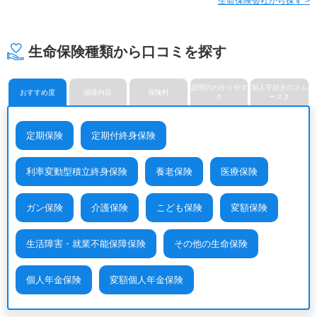
生命保険会社から探す >
プルデンシャル ジブラルタ
プルデンシャル生命保険株式
富国生命保険相互会社
ファイナンシャル生命保険株
会社
式会社
マニュライフ生命保険株式会
三井住友海上あいおい生命保
三井住友海上プライマリー生
社
険株式会社
命保険株式会社
生命保険種類から口コミを探す
メットライフ生命保険株式会
みどり生命保険株式会社
明治安田生命保険相互会社
社
ライフネット生命保険株式会
メディケア生命保険株式会社
楽天生命保険株式会社
社
説明のわかりやす
加入手続きのスム
おすすめ度
保障内容
保険料
さ
ーズさ
定期保険
定期付終身保険
利率変動型積立終身保険
養老保険
医療保険
ガン保険
介護保険
こども保険
変額保険
生活障害・就業不能保障保険
その他の生命保険
個人年金保険
変額個人年金保険