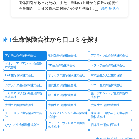
団体割引があったため、また、当時の上司から保険の必要性
等を聞き、自分の将来に保険が必要と判断したため
続きを見る
生命保険会社から口コミを探す
アクサ生命保険株式会社
朝日生命保険相互会社
アフラック生命保険株式会社
イオン・アリアンツ生命保険
SBI生命保険株式会社
エヌエヌ生命保険株式会社
株式会社
FWD生命保険株式会社
オリックス生命保険株式会社
株式会社かんぽ生命保険
ジブラルタ生命保険株式会社
住友生命保険相互会社
ソニー生命保険株式会社
ＳＯＭＰＯひまわり生命保険
第一フロンティア生命保険株
第一生命保険株式会社
株式会社
式会社
大樹生命保険株式会社
大同生命保険株式会社
太陽生命保険株式会社
チューリッヒ生命保険株式会
T&Dフィナンシャル生命保険株
東京海上日動あんしん生命保
社
式会社
険株式会社
ニッセイ・ウェルス生命保険
なないろ生命保険株式会社
日本生命保険相互会社
株式会社
ネオファースト生命保険株式
フコクしんらい生命保険株式
はなさく生命保険株式会社
会社
会社