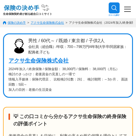
生命保険契約者が創る総合口コミサイト
口コミを探す
保険の決め手
アクサ生命保険株式会社
アクサ生命保険株式会社（2024年加入/終身保険/
男性 / 60代～ / 既婚 / 東京都 / 子供2人
会社員（総合職）/年収：700～799万円/4年制大学卒/同居家族：
配偶者,子ども
アクサ生命保険株式会社
2024年加入 / 終身保険 / 保険金額： 38,000円 / 保険料： 38,000円（月払）
検討のきっかけ：老後資金の見直しの一環で
情報入手媒体：保険代理店 、 比較検討社数：2社 、 検討期間：～3か月 、 面談
回数：5回～
加入の目的：老後の生活資金
💡 この口コミから分かるアクサ生命保険の終身保険
の評価ポイント
老後資金の見直しを目的に、利率の高さや死亡保障を理由としてア