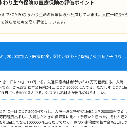
ひまわり生命保険の医療保険の評価ポイント
うえでSOMPOひまわり生命の医療保険へ見直しています。入院一時金や
安を減らせた点を高く評価しています。
年加入 / 医療保険 / 女性 / 60代～ / 既婚 / 東京都 / 子供なし 
き一日につき5000円でる。先進医療給付金特約が200万円程度出る。入院
0円でる。がん診断給付金特約が1回につき100000えんでる。ただし年につき1
1日につき5000えんでる。外来でも給付金が出るのはうれしい。
きに一日につき5000円でるし、入院一時金特約が1回につき200000円でる
00万円程度出るし、入院したときの保障型に比べて手厚いと思った。それと癌
年1回までなら1000000円出るだけでなく、癌の外来治療の給付金も1日に