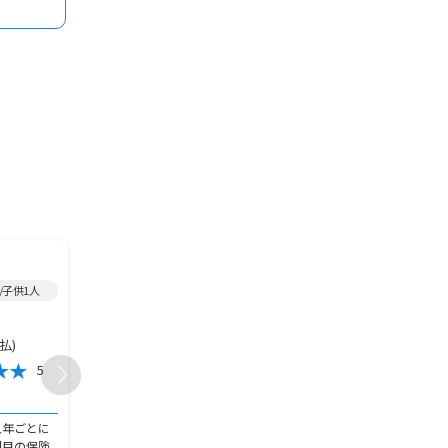
2022年加入/
医療保険
/
2013年加入/
医療保険
/
/子供1人
男性/50代/既婚/広島県/子供2人
女性/40代/既婚/大阪府
5,000円
5,000円
保険金額
保険金額
月払)
10,000円(年払)
4,800円(月
保険料
保険料
5
3
おすすめ度
おすすめ度
加入の決め手
加入の決め手
五年ごとに
いつも来てくれる保険のセールス
保険の代理店の方が親の
回目の保険
の方の提案で、今まで入っていた
だったので、特に悩んで