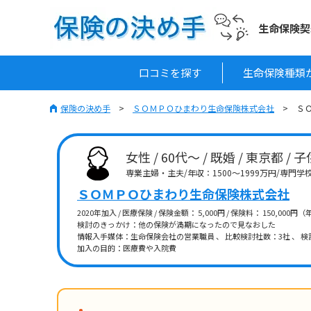
生命保険契
口コミを探す
生命保険種類
保険の決め手
ＳＯＭＰＯひまわり生命保険株式会社
Ｓ
女性 / 60代～ / 既婚 / 東京都 /
専業主婦・主夫/年収：1500～1999万円/専門
ＳＯＭＰＯひまわり生命保険株式会社
2020年加入 / 医療保険 / 保険金額： 5,000円 / 保険料： 150,000円
検討のきっかけ：他の保険が満期になったので見なおした
情報入手媒体：生命保険会社の営業職員 、 比較検討社数：3社 、 検
加入の目的：医療費や入院費