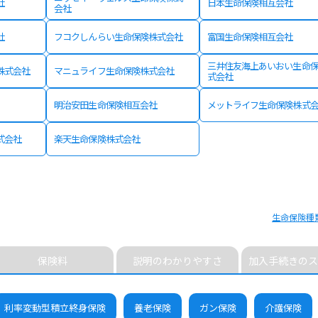
社
日本生命保険相互会社
会社
社
フコクしんらい生命保険株式会社
富国生命保険相互会社
三井住友海上あいおい生命
株式会社
マニュライフ生命保険株式会社
式会社
明治安田生命保険相互会社
メットライフ生命保険株式
式会社
楽天生命保険株式会社
生命保険種
保険料
説明のわかりやすさ
加入手続きのス
利率変動型積立終身保険
養老保険
ガン保険
介護保険