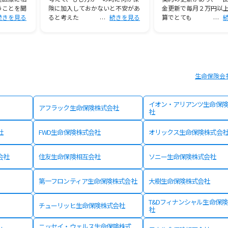
うことを聞
険に加入しておかないと不安があ
金更新で毎月２万円以
続きを見る
ると考えた
続きを見る
算でとても
生命保険会
イオン・アリアンツ生命保険
アフラック生命保険株式会社
社
社
FWD生命保険株式会社
オリックス生命保険株式会
会社
住友生命保険相互会社
ソニー生命保険株式会社
第一フロンティア生命保険株式会社
大樹生命保険株式会社
T&Dフィナンシャル生命保
チューリッヒ生命保険株式会社
社
ニッセイ・ウェルス生命保険株式