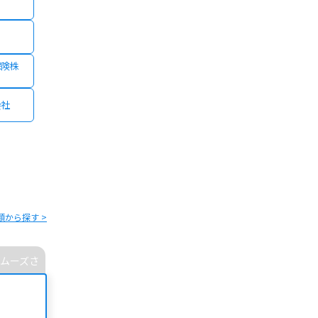
保険株
会社
類から探す >
ムーズさ