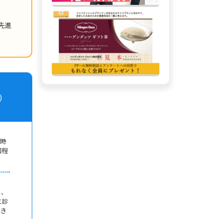
先進
)
一時
回程
し、
と診
つき