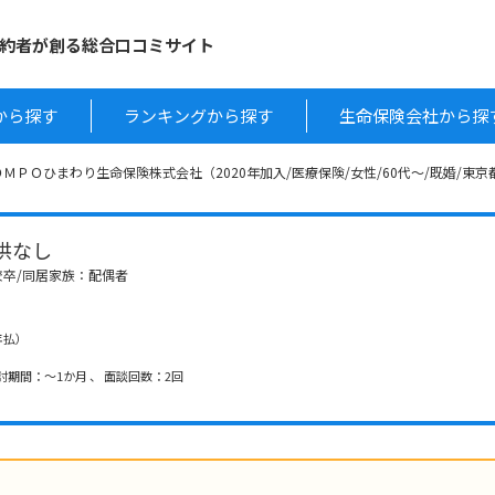
約者が創る総合口コミサイト
から探す
ランキングから探す
生命保険会社から探
ＯＭＰＯひまわり生命保険株式会社（2020年加入/医療保険/女性/60代～/既婚/東
 子供なし
学校卒/同居家族：配偶者
（年払）
討期間：～1か月 、 面談回数：2回