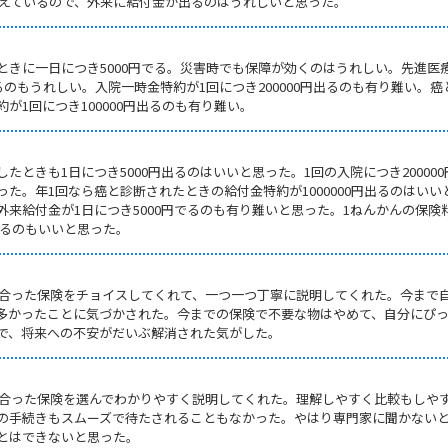
が増えているので、外来に給付金が出るのはうれしいと思った。
ときに一日につき5000円でる。災害時でも保障が効くのはうれしい。先進医
るのもうれしい。入院一時金特約が1回につき200000円出るのも有り難い。癌
が1回につき100000円出るのも有り難い。
たときも1日につき5000円出るのはいいと思った。1回の入院につき200000
た。年1回なら癌と診断されたときの給付金特約が1000000円出るのはいい
来給付金が1日につき5000円でるのも有り難いと思った。1ねんかんの保険
になるのもいいと思った。
に合った保険をチョイスしてくれて、一つ一つ丁寧に説明してくれた。今まで
多かったことに気づかされた。今までの保険で不要な物はやめて、自分にぴ
で、将来への不安がだいぶ解消された気がした。
に合った保険を選んでわかりやすく説明してくれた。理解しやすく比較もしや
の手続きもスムーズで待たされることもなかった。やはり専門家に聞かない
とはできないと思った。