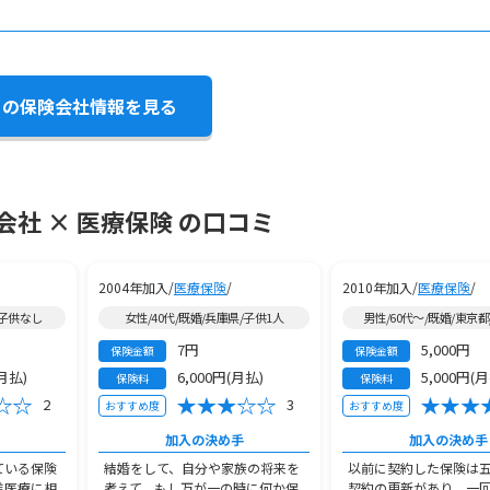
この保険会社情報を見る
社 × 医療保険 の口コミ
2004年加入/
医療保険
/
2010年加入/
医療保険
/
/子供なし
女性/40代/既婚/兵庫県/子供1人
男性/60代～/既婚/東京都
7円
5,000円
保険金額
保険金額
(月払)
6,000円(月払)
5,000円(
保険料
保険料
2
3
おすすめ度
おすすめ度
加入の決め手
加入の決め手
ている保険
結婚をして、自分や家族の将来を
以前に契約した保険は
進医療に相
考えて、もし万が一の時に何か保
契約の更新があり、一