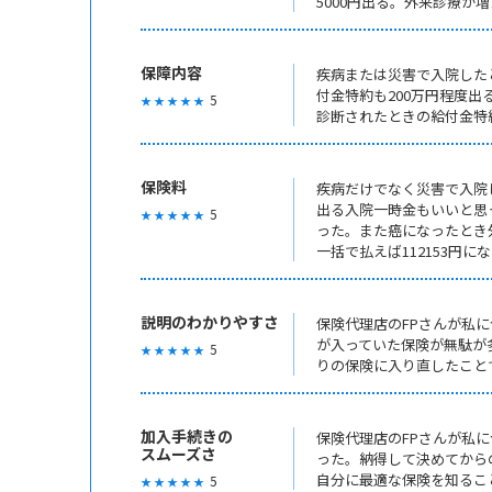
5000円出る。外来診療
保障内容
疾病または災害で入院した
付金特約も200万円程度出
5
★ ★ ★ ★ ★
診断されたときの給付金特約
保険料
疾病だけでなく災害で入院し
出る入院一時金もいいと思っ
5
★ ★ ★ ★ ★
った。また癌になったとき外
一括で払えば112153円
説明のわかりやすさ
保険代理店のFPさんが私
が入っていた保険が無駄が
5
★ ★ ★ ★ ★
りの保険に入り直したこと
加入手続きの
保険代理店のFPさんが私
スムーズさ
った。納得して決めてから
自分に最適な保険を知るこ
5
★ ★ ★ ★ ★