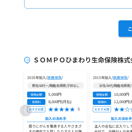
ＳＯＭＰＯひまわり生命保険株式会
2020年加入/
医療保険
/
2015年加入/
医療保険
/
/子供1人
男性/60代～/既婚/佐賀県/子供なし
女性/50代/既婚/佐賀県
5,000円
10,000円
保険金額
保険金額
月払)
8,000円(月払)
12,000円
保険料
保険料
4
5
おすすめ度
おすすめ度
手
加入の決め手
加入の決め手
しお守り代
周りにがんを罹患する人やさまざ
主人の会社に出入りし
思った。新
まの病気で入院したりする人が増
会社で、当時がんの先