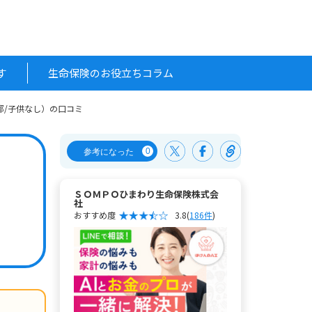
す
生命保険のお役立ちコラム
京都/子供なし）の口コミ
0
参考になった
ＳＯＭＰＯひまわり生命保険株式会
社
おすすめ度
3.8
(
186件
)