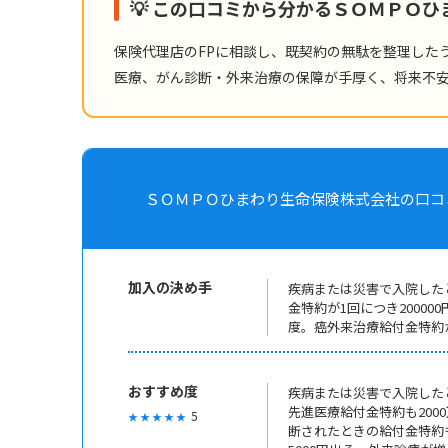
💡 この口コミから分かるＳＯＭＰＯ
保険代理店のFPに相談し、既契約の無駄を整理した
医療、がん診断・外来治療の保障が手厚く、将来不
ＳＯＭＰＯひまわり生命保険株式会社の口コミ ( 2020
加入の決め手
疾病または災害で入院したと
金特約が1回につき20000
度。癌外来治療給付金特約が
おすすめ度
疾病または災害で入院したと
先進医療給付金特約も20
5
★ ★ ★ ★ ★
断されたときの給付金特約も