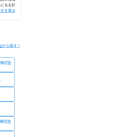
上になる計
保険を下取りして新たに違う保険
思う。保障内容は女性特
続きを見る
会社の保険
続きを見る
で、入院の
続
社から探す >
株式会
社
険株式会