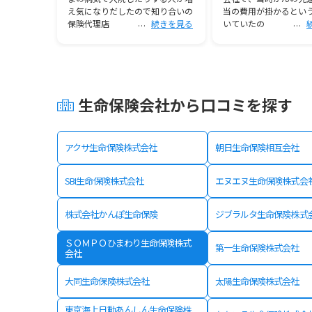
交員に勧め
え気になりだしたので知り合いの
当の費用が掛かるとい
続きを見る
保険代理店
続きを見る
いていたの
生命保険会社から口コミを探す
アクサ生命保険株式会社
朝日生命保険相互会社
SBI生命保険株式会社
エヌエヌ生命保険株式会
株式会社かんぽ生命保険
ジブラルタ生命保険株式
ＳＯＭＰＯひまわり生命保険株式
第一生命保険株式会社
会社
大同生命保険株式会社
太陽生命保険株式会社
東京海上日動あんしん生命保険株