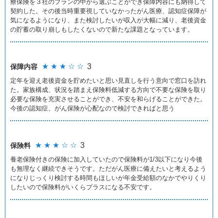
療保険を３社のプランの中から選ぶことができ保障内容にも納得して
契約した。その後当時重要視していなかったがん医療、認知症保障が
気になるようになり、また検討したいが収入が大幅に減り、老後資金
の貯蓄の取り崩しもしたくないので新たな課題となっています。
★ ★ ★ ☆ ☆
3
保障内容
定年を迎え老後資金を貯めたいと思い見直しを行う意向で窓口を訪れ
た。家族構成、状況を踏まえ保険料低減する方向で不要な保険を取り
必要な保険を充実させることができ、不安を和らげることができた。
今後の認知症、がん保険が心配なので検討できればと思う
★ ★ ★ ☆ ☆
3
保険料
養老保険付きの保険に加入していたので保険料が1/3以下になり今後
も無理なく継続できそうです。ただがん医療に備えたいと考えるよう
になりじっくり検討する時間もほしいが年金受給額のなかでやりくり
したいので保険料がいくらプラスになる不安です。