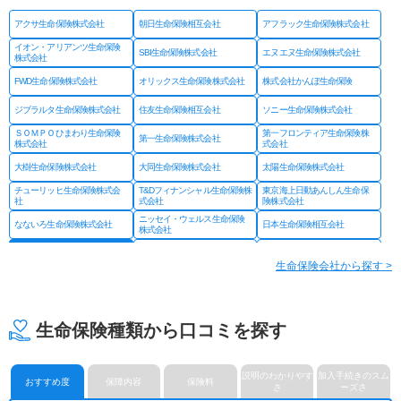
アクサ生命保険株式会社
朝日生命保険相互会社
アフラック生命保険株式会社
イオン・アリアンツ生命保険
SBI生命保険株式会社
エヌエヌ生命保険株式会社
株式会社
FWD生命保険株式会社
オリックス生命保険株式会社
株式会社かんぽ生命保険
ジブラルタ生命保険株式会社
住友生命保険相互会社
ソニー生命保険株式会社
ＳＯＭＰＯひまわり生命保険
第一フロンティア生命保険株
第一生命保険株式会社
株式会社
式会社
大樹生命保険株式会社
大同生命保険株式会社
太陽生命保険株式会社
チューリッヒ生命保険株式会
T&Dフィナンシャル生命保険株
東京海上日動あんしん生命保
社
式会社
険株式会社
ニッセイ・ウェルス生命保険
なないろ生命保険株式会社
日本生命保険相互会社
株式会社
ネオファースト生命保険株式
フコクしんらい生命保険株式
はなさく生命保険株式会社
会社
会社
生命保険会社から探す >
プルデンシャル ジブラルタ
プルデンシャル生命保険株式
富国生命保険相互会社
ファイナンシャル生命保険株
会社
式会社
マニュライフ生命保険株式会
三井住友海上あいおい生命保
三井住友海上プライマリー生
社
険株式会社
命保険株式会社
生命保険種類から口コミを探す
メットライフ生命保険株式会
みどり生命保険株式会社
明治安田生命保険相互会社
社
ライフネット生命保険株式会
メディケア生命保険株式会社
楽天生命保険株式会社
社
説明のわかりやす
加入手続きのスム
おすすめ度
保障内容
保険料
さ
ーズさ