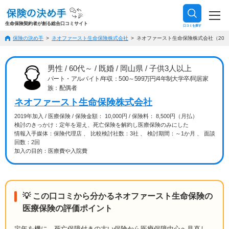
生命保険契約者が創る総合口コミサイト
口コミを探す
保険の決め手
ネオファースト生命保険株式会社
ネオファースト生命保険株式会社（2019
男性 / 60代～ / 既婚 / 岡山県 / 子供3人以上
パート・アルバイト/年収：500～599万円/4年制大学卒/同居家
族：配偶者
ネオファースト生命保険株式会社
2019年加入 / 医療保険 / 保険金額： 10,000円 / 保険料： 8,500円（月払）
検討のきっかけ：定年を迎え、死亡保険を解約し医療保険のみにした
情報入手媒体：保険代理店 、 比較検討社数：3社 、 検討期間：～1か月 、 面談
回数：2回
加入の目的：医療費や入院費
💡 この口コミから分かるネオファースト生命保険の
医療保険の評価ポイント
定年を機に、死亡保障付きの古い保険から医療保障中心へ見直し、