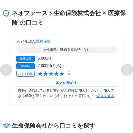
ネオファースト生命保険株式会社 × 医療保
険 の口コミ
2024年加入/
医療保険
/
男性/60代～/既婚/兵庫県/子供なし
5,000円
保険金額
7,000円(月払)
保険料
5
おすすめ度
加入の決め手
自分が通院している症状ががん保険に加入しづらく、加入で
きる保険が限られている中、ほけんの窓口の担当の
続きを見る
生命保険会社から口コミを探す