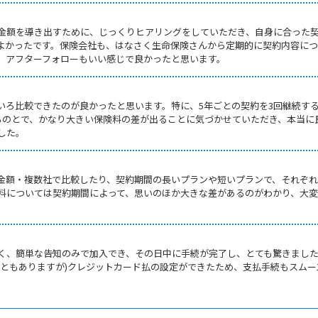
金額を導き出すために、じっくりヒアリングをしていただき、自身に合った
よかったです。保険会社も、はなさく生命保険さんから定期的に契約内容に
、アフターフォローもいい感じで良かったと思います。
いろ比較できたのが良かったと思います。特に、5年ごとの契約を3回継続す
するのとで、かなり大きい保険料の差が出ることに気づかせていただき、本当に
した。
金額・複数社で比較したり、契約期間の長いプランや短いプランで、それぞ
料については契約期間によって、思いのほか大きな差があるのがわかり、大
く、簡単な告知のみで加入でき、その日中に手続が完了し、とても驚きまし
こともありますが)クレジットカード払の設定ができたため、支払手続もスムー