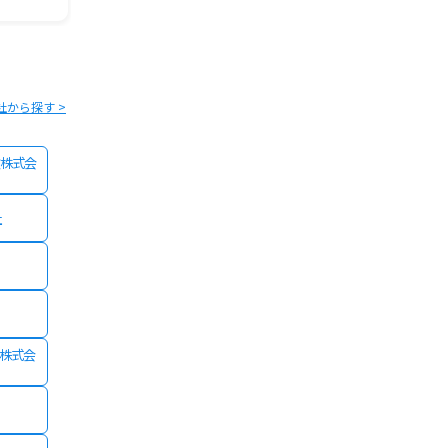
社から探す >
株式会
社
険株式会