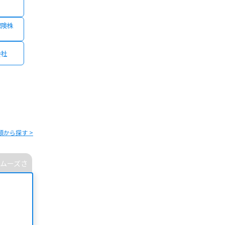
保険株
会社
類から探す >
ムーズさ