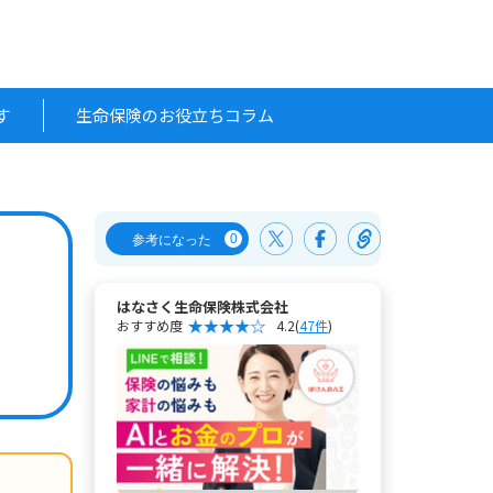
す
生命保険のお役立ちコラム
0
参考になった
はなさく生命保険株式会社
おすすめ度
4.2
(
47件
)