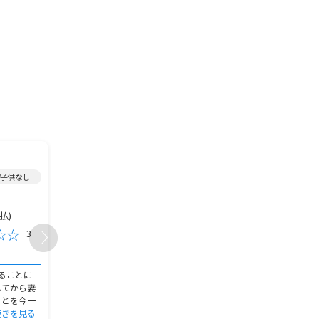
2021年加入/
定期保険
/
2022年加入/
定期保険
/
/子供なし
男性/40代/既婚/大阪府/子供なし
男性/60代～/既婚/大阪府
10,000,000円
4,500円
保険金額
保険金額
月払)
130,000円(年払)
4,500円(月
保険料
保険料
3
5
おすすめ度
おすすめ度
加入の決め手
加入の決め手
ることに
保険の見直しについて考えている
大型保障の生命保険が終
してから妻
うちに、一度「保険見直し本舗」
もも社会人となった為、
ことを今一
に行き相談をしてみたのがきっか
け残そうと思った。それ
続きを見る
けです。加
続きを見る
理店に行っ
続