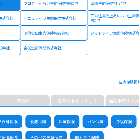
社
フコクしんらい生命保険株式会社
富国生命保険相互会社
三井住友海上あいおい生命
株式会社
マニュライフ生命保険株式会社
式会社
明治安田生命保険相互会社
メットライフ生命保険株式
式会社
楽天生命保険株式会社
生命保険種
保険料
説明のわかりやすさ
加入手続きのス
立終身保険
養老保険
医療保険
ガン保険
介護保険
能保障保険
その他の生命保険
個人年金保険