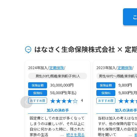
はなさく生命保険株式会社 × 定
2024年加入/
定期保険
/
2023年加入/
定期保険
/
府/子供1人
男性/30代/既婚/東京都/子供1人
男性/60代～/既婚/東京都
30,000,000円
9,800円
保険金額
保険金額
月払)
58,000円(年払)
9,800円(
保険料
保険料
4
4
おすすめ度
おすすめ度
手
加入の決め手
加入の決め手
終わり子ど
固定費としての支出が多くなって
当初は加入の考えはな
、葬式代だ
しまうのは厳しいが、それ以上に
すが、他の保障内容で
れで保険代
自分に何かあった時に、残された
持ち保険代理人の自宅
続きを見る
家族の生活
続きを見る
明を聞いて