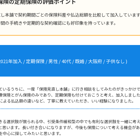
命保険の定期保険の評価ポイント
直し本舗で契約期間ごとの保険料差や払込総額を比較して加入していま
時間の手続きや定期的な契約確認にも好印象を持っています。
加入 / 定期保険 / 男性 / 40代 / 既婚 / 大阪府 / 子供なし )
ているうちに、一度「保険見直し本舗」に行き相談をしてみたのがきっかけ
療保険とがん保険のみであり、定期保険も付けておこうと考え、加入しまし
による払込額の違いなど、丁寧に教えていただき、いい経験になりました。
きる選択肢が限られる中、引受条件緩和型の中でも有利な選択肢を一緒に考
と思います。長い付き合いになりますが、今後も保険について考える機会が
を中心に探してみたいと思います。