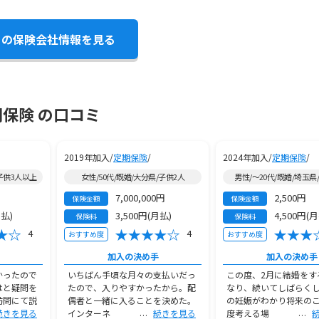
この保険会社情報を見る
期保険 の口コミ
2019年加入/
定期保険
/
2024年加入/
定期保険
/
/子供3人以上
女性/50代/既婚/大分県/子供2人
男性/～20代/既婚/埼玉県
7,000,000円
2,500円
保険金額
保険金額
月払)
3,500円(月払)
4,500円(
保険料
保険料
4
4
おすすめ度
おすすめ度
加入の決め手
加入の決め手
かったので
いちばん手頃な月々の支払いだっ
この度、2月に結婚をす
はと疑問を
たので、入りやすかったから。配
なり、続いてしばらく
訪問にて説
偶者と一緒に入ることを決めた。
の妊娠がわかり将来の
続きを見る
インターネ
続きを見る
度考える場