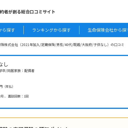
約者が創る総合口コミサイト
から探す
ランキングから探す
生命保険会社から探
険株式会社（2021年加入/定期保険/男性/40代/既婚/大阪府/子供なし）の口コミ
供なし
大学卒/同居家族：配偶者
000円（年払）
月 、 面談回数：1回