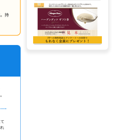
す。持
で
た。
えて
あれ