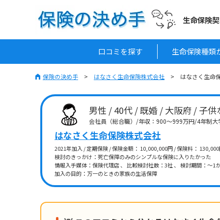
生命保険契
口コミを探す
生命保険種類
保険の決め手
はなさく生命保険株式会社
はなさく生命保
男性 / 40代 / 既婚 / 大阪府 / 子
会社員（総合職）/年収：900～999万円/4年制
はなさく生命保険株式会社
2021年加入 / 定期保険 / 保険金額： 10,000,000円 / 保険料： 130,
検討のきっかけ：死亡保障のみのシンプルな保険に入りたかった
情報入手媒体：保険代理店 、 比較検討社数：3社 、 検討期間：～1か
加入の目的：万一のときの家族の生活保障