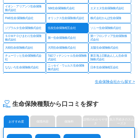
イオン・アリアンツ生命保険
SBI生命保険株式会社
エヌエヌ生命保険株式会社
株式会社
FWD生命保険株式会社
オリックス生命保険株式会社
株式会社かんぽ生命保険
ジブラルタ生命保険株式会社
住友生命保険相互会社
ソニー生命保険株式会社
ＳＯＭＰＯひまわり生命保険
第一フロンティア生命保険株
第一生命保険株式会社
株式会社
式会社
大樹生命保険株式会社
大同生命保険株式会社
太陽生命保険株式会社
チューリッヒ生命保険株式会
T&Dフィナンシャル生命保険株
東京海上日動あんしん生命保
社
式会社
険株式会社
ニッセイ・ウェルス生命保険
なないろ生命保険株式会社
日本生命保険相互会社
株式会社
ネオファースト生命保険株式
フコクしんらい生命保険株式
はなさく生命保険株式会社
会社
会社
生命保険会社から探す >
プルデンシャル ジブラルタ
プルデンシャル生命保険株式
富国生命保険相互会社
ファイナンシャル生命保険株
会社
式会社
マニュライフ生命保険株式会
三井住友海上あいおい生命保
三井住友海上プライマリー生
社
険株式会社
命保険株式会社
生命保険種類から口コミを探す
メットライフ生命保険株式会
みどり生命保険株式会社
明治安田生命保険相互会社
社
ライフネット生命保険株式会
メディケア生命保険株式会社
楽天生命保険株式会社
社
説明のわかりやす
加入手続きのスム
おすすめ度
保障内容
保険料
さ
ーズさ