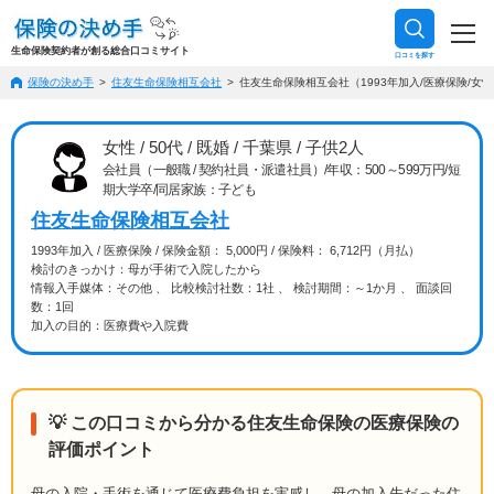
生命保険契約者が創る総合口コミサイト
口コミを探す
保険の決め手
住友生命保険相互会社
住友生命保険相互会社（1993年加入/医療保険/女性/
女性 / 50代 / 既婚 / 千葉県 / 子供2人
会社員（一般職 / 契約社員・派遣社員）/年収：500～599万円/短
期大学卒/同居家族：子ども
住友生命保険相互会社
1993年加入 / 医療保険 / 保険金額： 5,000円 / 保険料： 6,712円（月払）
検討のきっかけ：母が手術で入院したから
情報入手媒体：その他 、 比較検討社数：1社 、 検討期間：～1か月 、 面談回
数：1回
加入の目的：医療費や入院費
💡 この口コミから分かる住友生命保険の医療保険の
評価ポイント
母の入院・手術を通じて医療費負担を実感し、母の加入先だった住