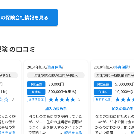
この保険会社情報を見る
保険 の口コミ
2014年加入/
終身保険
/
2010年加入/
終身保険
/
/子供なし
男性/50代/既婚/埼玉県/子供1人
男性/60代～/既婚/静岡県/
0円
30,000円
5,000,000
保険金額
保険金額
(月払)
300,000円(年払)
10,000円(
保険料
保険料
3
5
おすすめ度
おすすめ度
加入の決め手
加入の決め手
まったく感
別会社の生命保険を契約していた
保険更新時に他社のも
程もお伝え
が、ソニー生命の担当者の説明が
いたが、50才で掛け金
険会社の営
うまく、家を購入するタイミング
がるのがわかり、他に
続きを見る
で契約した
続きを見る
でかつ保障