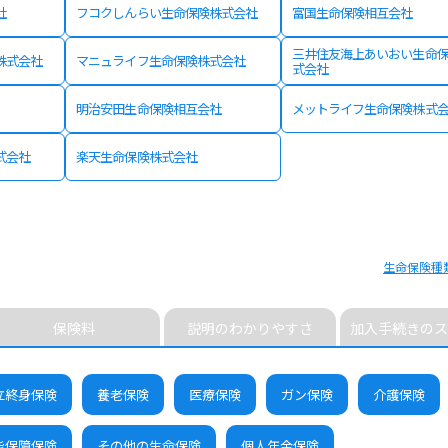
社
フコクしんらい生命保険株式会社
富国生命保険相互会社
三井住友海上あいおい生命
株式会社
マニュライフ生命保険株式会社
式会社
明治安田生命保険相互会社
メットライフ生命保険株式
式会社
楽天生命保険株式会社
生命保険種
保険料
説明のわかりやすさ
加入手続きのス
立終身保険
養老保険
医療保険
ガン保険
介護保険
能保障保険
その他の生命保険
個人年金保険