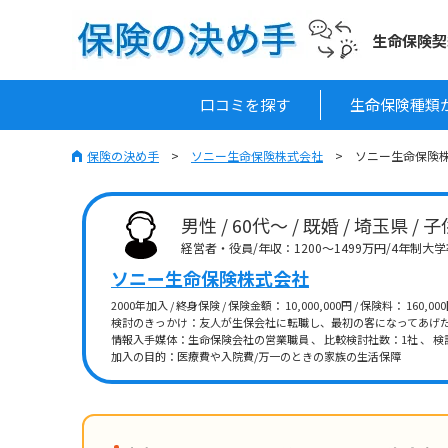
生命保険契
口コミを探す
生命保険種類
保険の決め手
ソニー生命保険株式会社
ソニー生命保険株
男性 / 60代～ / 既婚 / 埼玉県 / 
経営者・役員/年収：1200～1499万円/4年制大
ソニー生命保険株式会社
2000年加入 / 終身保険 / 保険金額： 10,000,000円 / 保険料： 160,
検討のきっかけ：友人が生保会社に転職し、最初の客になってあげ
情報入手媒体：生命保険会社の営業職員 、 比較検討社数：1社 、 検
加入の目的：医療費や入院費/万一のときの家族の生活保障