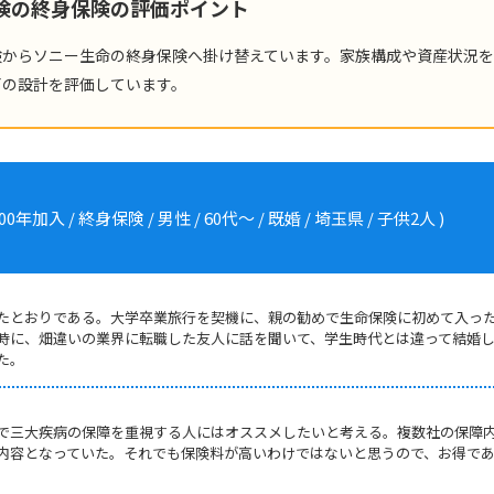
保険の終身保険の評価ポイント
険からソニー生命の終身保険へ掛け替えています。家族構成や資産状況
了の設計を評価しています。
入 / 終身保険 / 男性 / 60代～ / 既婚 / 埼玉県 / 子供2人 )
たとおりである。大学卒業旅行を契機に、親の勧めで生命保険に初めて入っ
時に、畑違いの業界に転職した友人に話を聞いて、学生時代とは違って結婚
た。
で三大疾病の保障を重視する人にはオススメしたいと考える。複数社の保障
内容となっていた。それでも保険料が高いわけではないと思うので、お得で