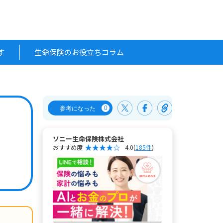
す
生命保険のお役立ちコラム
0
参考になった
ソニー生命保険株式会社
おすすめ度
4.0
(
185件
)