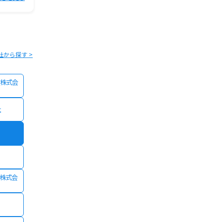
社から探す >
株式会
社
険株式会