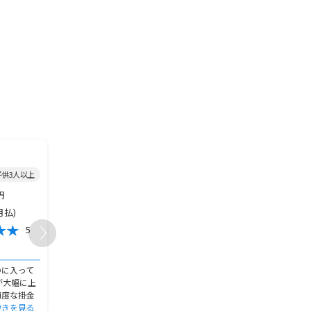
2015年加入/
終身保険
/
2000年加入/
終身保険
/
子供3人以上
男性/60代～/未婚/福岡県/子供なし
男性/50代/既婚/熊本県/
円
5,000円
10,000,00
保険金額
保険金額
月払)
5,000円(月払)
100,000円
保険料
保険料
5
1
おすすめ度
おすすめ度
加入の決め手
加入の決め手
のに入って
保険の還付金が高騰している時期
貯蓄型で掛け捨てではな
が大幅に上
で、今加入しておけば後に解約し
内の職場の同僚に紹介し
適度な掛金
た際にも相応の還付金が残ると誘
い、利率も当時としては
続きを見る
われた。ま
続きを見る
く、加入しな
続