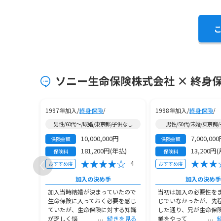
ソニー生命保険株式会社 × 終身
1997年加入/
終身保険
/
1998年加入/
終身保険
/
子供3人以上
男性/60代～/既婚/東京都/子供なし
男性/50代/未婚/東京都
10,000,000円
7,000,00
保険金額
保険金額
月払)
181,200円(年払)
13,200円
保険料
保険料
3
4
おすすめ度
おすすめ度
手
加入の決め手
加入の決め手
うだった。
加入当時結婚が決まっていたので
当初は加入の必要性を
感じていな
生命保険に入っておく必要を感じ
じでいなかったが、先
然性や保障
ていたが、生命保険に対する知識
した通り、兄が生命保
続きを見る
が乏しく悩
続きを見る
業をやって