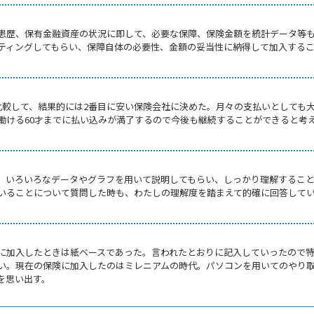
患歴、保有金融資産の状況に即して、必要な保障、保険金額を統計データ等
ティングしてもらい、保障自体の必要性、金額の妥当性に納得して加入する
比較して、結果的には2番目に安い保険会社に決めた。月々の支払いとしても
働ける60才までに払い込みが満了するので今後も継続することができると考
、いろいろなデータやグラフを用いて説明してもらい、しっかり理解するこ
いることについて質問した時も、わたしの理解度を踏まえて的確に回答して
に加入したときは紙ベースであった。言われたとおりに記入していったので
い。現在の保険に加入したのはミレニアムの時代。パソコンを用いてのやり
を思い出す。