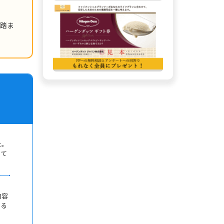
を踏ま
た。
して
内容
ある