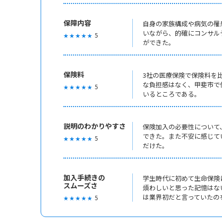
保障内容
自身の家族構成や病気の罹
いながら、的確にコンサル
5
★ ★ ★ ★ ★
ができた。
保険料
3社の医療保険で保険料を
な負担感はなく、甲斐市で
5
★ ★ ★ ★ ★
いるところである。
説明のわかりやすさ
保険加入の必要性について
できた。また不安に感じて
5
★ ★ ★ ★ ★
だけた。
加入手続きの
学生時代に初めて生命保険
スムーズさ
煩わしいと思った記憶はな
は業界初だと言っていたの
5
★ ★ ★ ★ ★