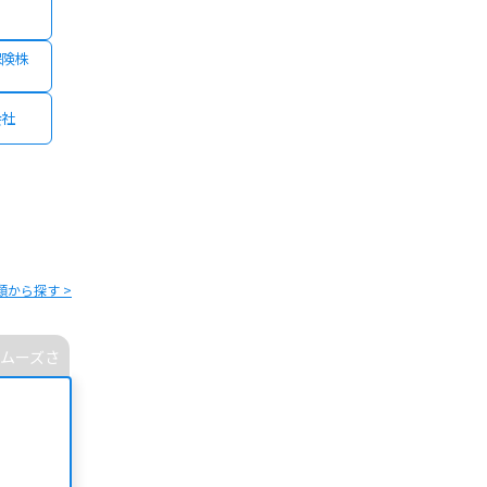
保険株
会社
類から探す >
ムーズさ