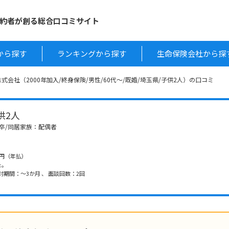
約者が創る総合口コミサイト
から探す
ランキングから探す
生命保険会社から探
式会社（2000年加入/終身保険/男性/60代～/既婚/埼玉県/子供2人）の口コミ
子供2人
学卒/同居家族：配偶者
000円（年払）
た。
討期間：～3か月 、 面談回数：2回